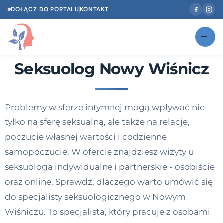
DOŁĄCZ DO PORTALU
KONTAKT
Seksuolog Nowy Wiśnicz
Znajdź swojego specjalistę
NOWOŚĆ
Gabinety
NOWOŚĆ
Problemy w sferze intymnej mogą wpływać nie
Według specjalizacji
tylko na sferę seksualną, ale także na relacje,
Psycholog w Twoim języku
poczucie własnej wartości i codzienne
samopoczucie. W ofercie znajdziesz wizyty u
Diagnozy psychologiczne
seksuologa indywidualne i partnerskie - osobiście
Testy psychologiczne
oraz online. Sprawdź, dlaczego warto umówić się
do specjalisty seksuologicznego w Nowym
Dawka wiedzy
Wiśniczu. To specjalista, który pracuje z osobami
Dla specjalistów