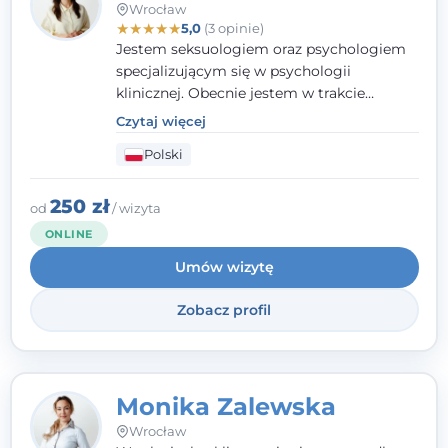
Wrocław
★
★
★
★
★
5,0
(3 opinie)
Jestem seksuologiem oraz psychologiem
specjalizującym się w psychologii
klinicznej. Obecnie jestem w trakcie
szkolenia na psychoterapeutę
Czytaj więcej
systemowego. Posiadam status członka
Polski
nadzwyczajnego Wielkopolskiego
Towarzystwa
Terapii Systemowej
oraz
należę do Polskiego Towarzystwa
250 zł
od
/ wizyta
Psychiatrycznego. W mojej pracy na
ONLINE
pierwszym miejscu stawiam budowanie
Umów wizytę
atmosfery bezpieczeństwa i zrozumienia w
relacjach z Klientami. Istotna dla nie jest
Zobacz profil
również koncentracja na dostępnych
zasobach.
Monika Zalewska
Wrocław