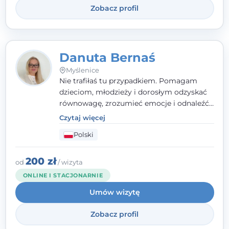
Zobacz profil
Danuta Bernaś
Myślenice
Nie trafiłaś tu przypadkiem. Pomagam
dzieciom, młodzieży i dorosłym odzyskać
równowagę, zrozumieć emocje i odnaleźć
wewnętrzną siłę. Moja droga do
Czytaj więcej
psychologii zaczęła się od życia - pełnego
Polski
wyzwań, które nauczyły mnie uważności,
empatii i pokory. Dziś łączę doświadczenie
nauczycielki, psychologa, psychoterapeuty
200 zł
od
/ wizyta
i seksuologa tworząc bezpieczną
ONLINE I STACJONARNIE
przestrzeń, w której można poczuć spokój i
Umów wizytę
wsparcie. Nie obiecuję łatwych rozwiązań -
ale mogę obiecać, że będę po Twojej
Zobacz profil
stronie.