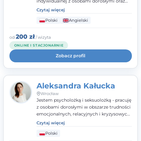
indywidualnej z osobami dorosłymi oraz
parami. Specjalizuję się w obszarze zdrowia
Czytaj więcej
seksualnego, żałoby, kryzysów życiowych i
Polski
Angielski
wypalenia zawodowego. Pracuję w języku
polskim i angielskim, w podejściu
humanistycznym, opartym na
200 zł
od
/ wizyta
partnerstwie i podmiotowości klienta.
ONLINE I STACJONARNIE
Zobacz profil
Aleksandra Kałucka
Wrocław
Jestem psycholożką i seksuolożką - pracuję
z osobami dorosłymi w obszarze trudności
emocjonalnych, relacyjnych i kryzysowych,
w tym z osobami po doświadczeniach
Czytaj więcej
przemocy. Ukończyłam psychologię
Polski
kliniczną oraz studia podyplomowe z