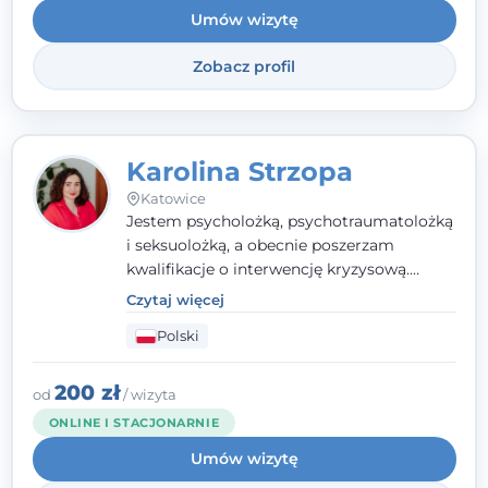
Umów wizytę
Wielkopolskiego Towarzystwa Terapii
Systemowej.
Zobacz profil
Karolina Strzopa
Katowice
Jestem psycholożką, psychotraumatolożką
i seksuolożką, a obecnie poszerzam
kwalifikacje o interwencję kryzysową.
Pracuję w nurcie terapii trzeciej fali, łącząc
Czytaj więcej
metody o potwierdzonej skuteczności.
Polski
Towarzyszę młodzieży, dorosłym i parom w
radzeniu sobie z bolesnymi
doświadczeniami tak, by mogli żyć pełniej.
200 zł
od
/ wizyta
ONLINE I STACJONARNIE
Umów wizytę