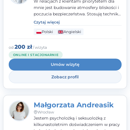
W relacjach z klientami priorytetem dla
mnie jest budowanie atmosfery bliskości i
poczucia bezpieczeństwa. Stosuję techniki
poznawczo-behawioralne oraz metody,
Czytaj więcej
które koncentrują się na rozwiązaniach
Polski
Angielski
(TSR). Te polegają na osiąganiu
zamierzonych celów (doprowadzeniu do
rozwiązania trudnych sytuacji) poprzez
200 zł
od
/ wizyta
identyfikowanie i wzmacnianie zasobów
ONLINE I STACJONARNIE
oraz mocnych stron klienta. W swojej
Umów wizytę
pracy korzystam także z metod dialogu
motywacyjnego i
treningu uważności
.
Zobacz profil
Małgorzata Andreasik
Wrocław
Jestem psycholożką i seksuolożką z
kilkunastoletnim doświadczeniem w pracy