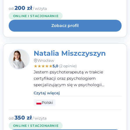
interwencji kryzysowej i seksuologii
klinicznej na SWPS we Wrocławiu. W pracy
200 zł
od
/ wizyta
kieruję się empatią, etyką zawodową i
ONLINE I STACJONARNIE
uważnością na potrzeby klienta.
Zobacz profil
Natalia Miszczyszyn
Wrocław
★
★
★
★
★
5,0
(2 opinie)
Jestem psychoterapeutą w trakcie
certyfikacji oraz psychologiem
specjalizującym się w psychologii
klinicznej. Ukończyłam również studia
Czytaj więcej
podyplomowe z Praktycznej Diagnozy
Polski
Psychologicznej. Aktywnie uczestniczę w
działalności Polskiego Towarzystwa
Psychiatrycznego oraz Polskiego
350 zł
od
/ wizyta
Towarzystwa Psychologicznego, a także
ONLINE I STACJONARNIE
jestem członkiem nadzwyczajnym