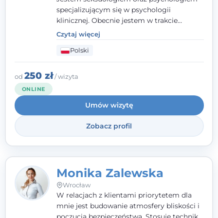
specjalizującym się w psychologii
klinicznej. Obecnie jestem w trakcie
szkolenia na psychoterapeutę
Czytaj więcej
systemowego. Posiadam status członka
Polski
nadzwyczajnego Wielkopolskiego
Towarzystwa
Terapii Systemowej
oraz
należę do Polskiego Towarzystwa
250 zł
od
/ wizyta
Psychiatrycznego. W mojej pracy na
ONLINE
pierwszym miejscu stawiam budowanie
Umów wizytę
atmosfery bezpieczeństwa i zrozumienia w
relacjach z Klientami. Istotna dla nie jest
Zobacz profil
również koncentracja na dostępnych
zasobach.
Monika Zalewska
Wrocław
W relacjach z klientami priorytetem dla
mnie jest budowanie atmosfery bliskości i
poczucia bezpieczeństwa. Stosuję techniki