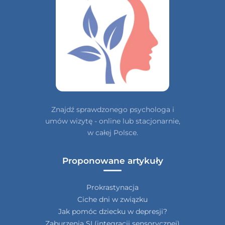
Znajdź sprawdzonego psychologa i
umów wizytę - online lub stacjonarnie,
w całej Polsce.
Proponowane artykuły
Prokrastynacja
Ciche dni w związku
Jak pomóc dziecku w depresji?
Zaburzenia SI (integracji sensorycznej)