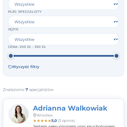
PŁEĆ SPECJALISTY
JĘZYK
CENA:
200 ZŁ - 350 ZŁ
Wyczyść filtry
Znaleziono
7
specjalistów
Adrianna Walkowiak
Wrocław
★
★
★
★
★
5,0
(3 opinie)
Jestem seksuologiem oraz psychologiem