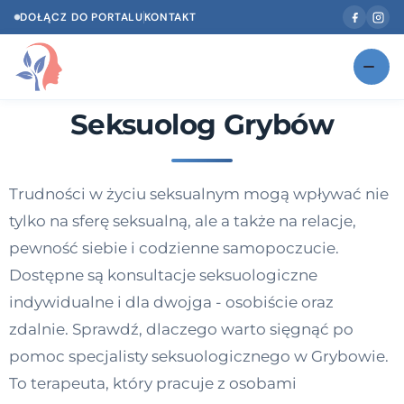
DOŁĄCZ DO PORTALU
KONTAKT
Seksuolog Grybów
Znajdź swojego specjalistę
NOWOŚĆ
Gabinety
NOWOŚĆ
Trudności w życiu seksualnym mogą wpływać nie
Według specjalizacji
tylko na sferę seksualną, ale a także na relacje,
Psycholog w Twoim języku
pewność siebie i codzienne samopoczucie.
Dostępne są konsultacje seksuologiczne
Diagnozy psychologiczne
indywidualne i dla dwojga - osobiście oraz
Testy psychologiczne
zdalnie. Sprawdź, dlaczego warto sięgnąć po
pomoc specjalisty seksuologicznego w Grybowie.
Dawka wiedzy
To terapeuta, który pracuje z osobami
Dla specjalistów