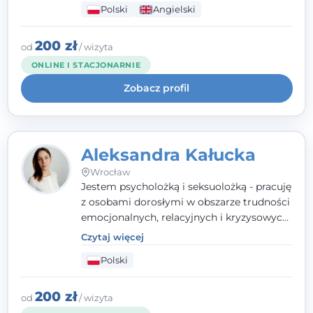
Polski
Angielski
wypalenia zawodowego. Pracuję w języku
polskim i angielskim, w podejściu
humanistycznym, opartym na
200 zł
od
/ wizyta
partnerstwie i podmiotowości klienta.
ONLINE I STACJONARNIE
Zobacz profil
Aleksandra Kałucka
Wrocław
Jestem psycholożką i seksuolożką - pracuję
z osobami dorosłymi w obszarze trudności
emocjonalnych, relacyjnych i kryzysowych,
w tym z osobami po doświadczeniach
Czytaj więcej
przemocy. Ukończyłam psychologię
Polski
kliniczną oraz studia podyplomowe z
interwencji kryzysowej i seksuologii
klinicznej na SWPS we Wrocławiu. W pracy
200 zł
od
/ wizyta
kieruję się empatią, etyką zawodową i