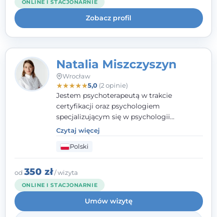
ONLINE I STACJONARNIE
uważnością na potrzeby klienta.
Zobacz profil
Natalia Miszczyszyn
Wrocław
★
★
★
★
★
5,0
(2 opinie)
Jestem psychoterapeutą w trakcie
certyfikacji oraz psychologiem
specjalizującym się w psychologii
klinicznej. Ukończyłam również studia
Czytaj więcej
podyplomowe z Praktycznej Diagnozy
Polski
Psychologicznej. Aktywnie uczestniczę w
działalności Polskiego Towarzystwa
Psychiatrycznego oraz Polskiego
350 zł
od
/ wizyta
Towarzystwa Psychologicznego, a także
ONLINE I STACJONARNIE
jestem członkiem nadzwyczajnym
Umów wizytę
Wielkopolskiego Towarzystwa Terapii
Systemowej.