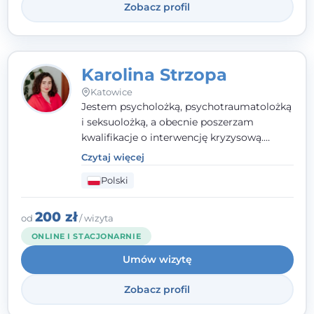
Zobacz profil
Karolina Strzopa
Katowice
Jestem psycholożką, psychotraumatolożką
i seksuolożką, a obecnie poszerzam
kwalifikacje o interwencję kryzysową.
Pracuję w nurcie terapii trzeciej fali, łącząc
Czytaj więcej
metody o potwierdzonej skuteczności.
Polski
Towarzyszę młodzieży, dorosłym i parom w
radzeniu sobie z bolesnymi
doświadczeniami tak, by mogli żyć pełniej.
200 zł
od
/ wizyta
ONLINE I STACJONARNIE
Umów wizytę
Zobacz profil