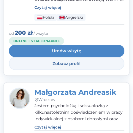
poznawczo-behawioralne oraz metody,
Czytaj więcej
które koncentrują się na rozwiązaniach
Polski
Angielski
(TSR). Te polegają na osiąganiu
zamierzonych celów (doprowadzeniu do
rozwiązania trudnych sytuacji) poprzez
200 zł
od
/ wizyta
identyfikowanie i wzmacnianie zasobów
ONLINE I STACJONARNIE
oraz mocnych stron klienta. W swojej
Umów wizytę
pracy korzystam także z metod dialogu
motywacyjnego i
treningu uważności
.
Zobacz profil
Małgorzata Andreasik
Wrocław
Jestem psycholożką i seksuolożką z
kilkunastoletnim doświadczeniem w pracy
indywidualnej z osobami dorosłymi oraz
parami. Specjalizuję się w obszarze zdrowia
Czytaj więcej
seksualnego, żałoby, kryzysów życiowych i