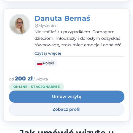
Danuta Bernaś
Myślenice
Nie trafiłaś tu przypadkiem. Pomagam
dzieciom, młodzieży i dorosłym odzyskać
równowagę, zrozumieć emocje i odnaleźć
wewnętrzną siłę. Moja droga do
Czytaj więcej
psychologii zaczęła się od życia - pełnego
Polski
wyzwań, które nauczyły mnie uważności,
empatii i pokory. Dziś łączę doświadczenie
nauczycielki, psychologa, psychoterapeuty
200 zł
od
/ wizyta
i seksuologa tworząc bezpieczną
ONLINE I STACJONARNIE
przestrzeń, w której można poczuć spokój i
Umów wizytę
wsparcie. Nie obiecuję łatwych rozwiązań -
ale mogę obiecać, że będę po Twojej
Zobacz profil
stronie.
Jak umówić wizytę u