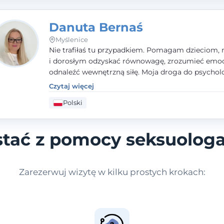
Danuta Bernaś
Myślenice
Nie trafiłaś tu przypadkiem. Pomagam dzieciom, 
i dorosłym odzyskać równowagę, zrozumieć emoc
odnaleźć wewnętrzną siłę. Moja droga do psycholo
zaczęła się od życia - pełnego wyzwań, które nauc
Czytaj więcej
uważności, empatii i pokory. Dziś łączę doświadcz
Polski
nauczycielki, psychologa, psychoterapeuty i seks
tworząc bezpieczną przestrzeń, w której można p
spokój i wsparcie. Nie obiecuję łatwych rozwiązań 
stać z pomocy seksuolog
mogę obiecać, że będę po Twojej stronie.
Zarezerwuj wizytę w kilku prostych krokach: