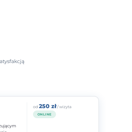
atysfakcją
250 zł
od
/ wizyta
ONLINE
izującym