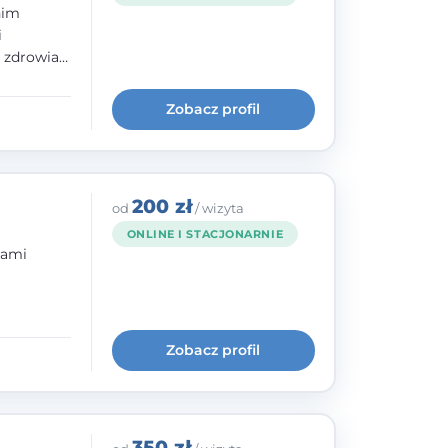
nim
i
e zdrowia
nia
im, w
Zobacz profil
wie i
200 zł
od
/ wizyta
ONLINE I STACJONARNIE
bami
ogię
kryzysowej
Zobacz profil
 pracy
 na
350 zł