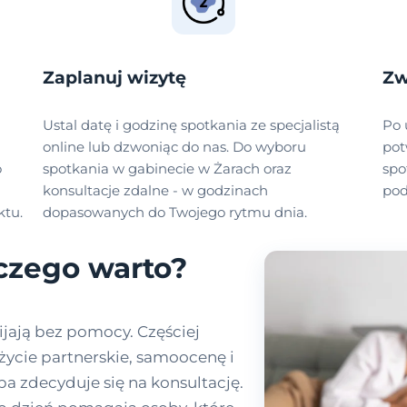
Zaplanuj wizytę
Zw
Ustal datę i godzinę spotkania ze specjalistą
Po 
online lub dzwoniąc do nas. Do wyboru
pot
o
spotkania w gabinecie w Żarach oraz
spo
konsultacje zdalne - w godzinach
pod
ktu.
dopasowanych do Twojego rytmu dnia.
aczego warto?
ijają bez pomocy. Częściej
życie partnerskie, samoocenę i
a zdecyduje się na konsultację.