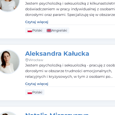
Jestem psycholożką i seksuolożką z kilkunastolet
doświadczeniem w pracy indywidualnej z osobam
dorosłymi oraz parami. Specjalizuję się w obszarz
seksualnego, żałoby, kryzysów życiowych i wypale
Czytaj więcej
zawodowego. Pracuję w języku polskim i angielsk
Polski
Angielski
podejściu humanistycznym, opartym na partnerst
podmiotowości klienta.
Aleksandra Kałucka
Wrocław
Jestem psycholożką i seksuolożką - pracuję z oso
dorosłymi w obszarze trudności emocjonalnych,
relacyjnych i kryzysowych, w tym z osobami po
doświadczeniach przemocy. Ukończyłam psychol
Czytaj więcej
kliniczną oraz studia podyplomowe z interwencji 
Polski
i seksuologii klinicznej na SWPS we Wrocławiu. W
kieruję się empatią, etyką zawodową i uważnością
potrzeby klienta.