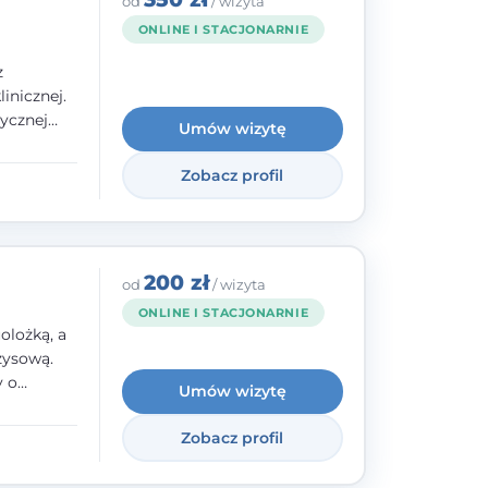
od
/ wizyta
ONLINE I STACJONARNIE
z
inicznej.
ycznej
Umów wizytę
 w
nego oraz
Zobacz profil
e jestem
rzystwa
200 zł
od
/ wizyta
ONLINE I STACJONARNIE
olożką, a
zysową.
y o
Umów wizytę
y,
Zobacz profil