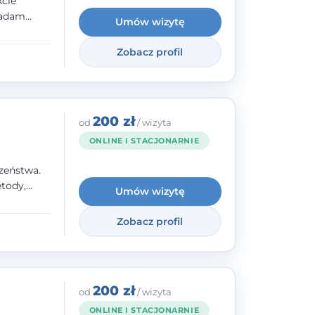
kcie
iadam
Umów wizytę
olskiego
Zobacz profil
y
ami.
ępnych
200 zł
od
/ wizyta
ONLINE I STACJONARNIE
zeństwa.
tody,
Umów wizytę
olegają na
o
Zobacz profil
wanie i
a. W
200 zł
od
/ wizyta
ONLINE I STACJONARNIE