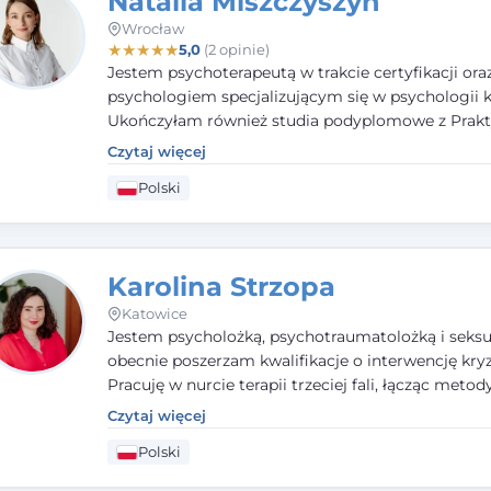
Natalia Miszczyszyn
Wrocław
★
★
★
★
★
5,0
(2 opinie)
Jestem psychoterapeutą w trakcie certyfikacji ora
psychologiem specjalizującym się w psychologii kl
Ukończyłam również studia podyplomowe z Prakt
Diagnozy Psychologicznej. Aktywnie uczestniczę
Czytaj więcej
działalności Polskiego Towarzystwa Psychiatrycz
Polski
Polskiego Towarzystwa Psychologicznego, a takż
członkiem nadzwyczajnym Wielkopolskiego Towa
Terapii Systemowej.
Karolina Strzopa
Katowice
Jestem psycholożką, psychotraumatolożką i seksu
obecnie poszerzam kwalifikacje o interwencję kry
Pracuję w nurcie terapii trzeciej fali, łącząc metod
potwierdzonej skuteczności. Towarzyszę młodzież
Czytaj więcej
dorosłym i parom w radzeniu sobie z bolesnymi
Polski
doświadczeniami tak, by mogli żyć pełniej.