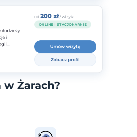
200 zł
od
/ wizyta
ONLINE I STACJONARNIE
młodzieży
je i
gii
Umów wizytę
zyły mnie
enie
Zobacz profil
uologa
oczuć
- ale
a w Żarach?