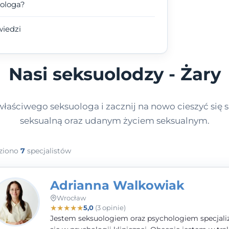
uologa?
wiedzi
Nasi seksuolodzy - Żary
łaściwego seksuologa i zacznij na nowo cieszyć się s
seksualną oraz udanym życiem seksualnym.
ziono
7
specjalistów
Adrianna Walkowiak
Wrocław
★
★
★
★
★
5,0
(3 opinie)
Jestem seksuologiem oraz psychologiem specjal