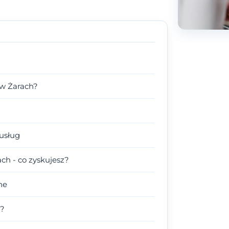
 w Żarach?
usług
ch - co zyskujesz?
ne
a?