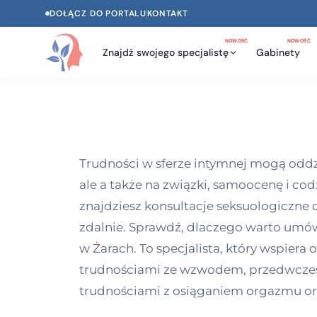
DOŁĄCZ DO PORTALU
KONTAKT
NOWOŚĆ
NOWOŚĆ
Znajdź swojego specjalistę
Gabinety
Trudności w sferze intymnej mogą oddzi
ale a także na związki, samoocenę i co
znajdziesz konsultacje seksuologiczne o
zdalnie. Sprawdź, dlaczego warto umówi
w Żarach. To specjalista, który wspiera
trudnościami ze wzwodem, przedwczes
trudnościami z osiąganiem orgazmu or