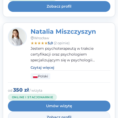
uważnością na potrzeby klienta.
Zobacz profil
Natalia Miszczyszyn
Wrocław
★
★
★
★
★
5,0
(2 opinie)
Jestem psychoterapeutą w trakcie
certyfikacji oraz psychologiem
specjalizującym się w psychologii
klinicznej. Ukończyłam również studia
Czytaj więcej
podyplomowe z Praktycznej Diagnozy
Polski
Psychologicznej. Aktywnie uczestniczę w
działalności Polskiego Towarzystwa
Psychiatrycznego oraz Polskiego
350 zł
od
/ wizyta
Towarzystwa Psychologicznego, a także
ONLINE I STACJONARNIE
jestem członkiem nadzwyczajnym
Umów wizytę
Wielkopolskiego Towarzystwa Terapii
Systemowej.
Zobacz profil