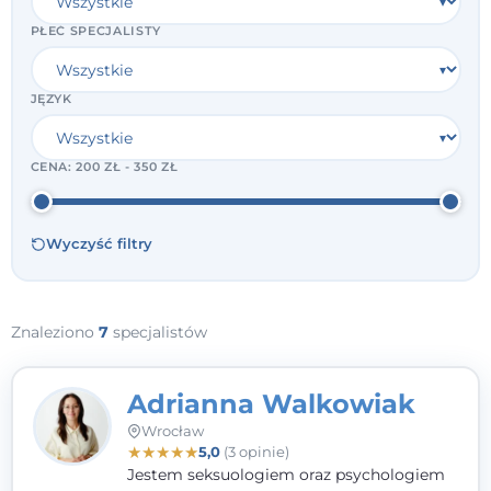
PŁEĆ SPECJALISTY
JĘZYK
CENA:
200 ZŁ - 350 ZŁ
Wyczyść filtry
Znaleziono
7
specjalistów
Adrianna Walkowiak
Wrocław
★
★
★
★
★
5,0
(3 opinie)
Jestem seksuologiem oraz psychologiem