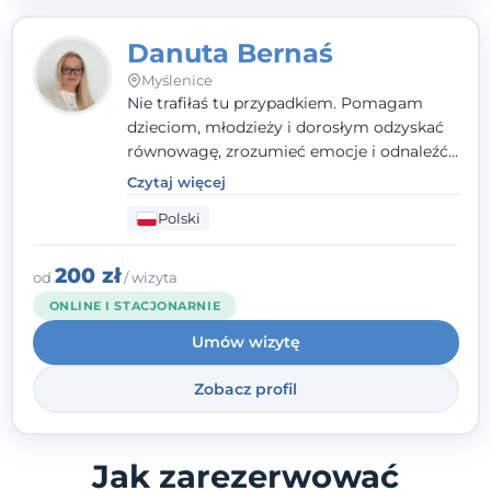
Danuta Bernaś
Myślenice
Nie trafiłaś tu przypadkiem. Pomagam
dzieciom, młodzieży i dorosłym odzyskać
równowagę, zrozumieć emocje i odnaleźć
wewnętrzną siłę. Moja droga do
Czytaj więcej
psychologii zaczęła się od życia - pełnego
Polski
wyzwań, które nauczyły mnie uważności,
empatii i pokory. Dziś łączę doświadczenie
nauczycielki, psychologa, psychoterapeuty
200 zł
od
/ wizyta
i seksuologa tworząc bezpieczną
ONLINE I STACJONARNIE
przestrzeń, w której można poczuć spokój i
Umów wizytę
wsparcie. Nie obiecuję łatwych rozwiązań -
ale mogę obiecać, że będę po Twojej
Zobacz profil
stronie.
Jak zarezerwować