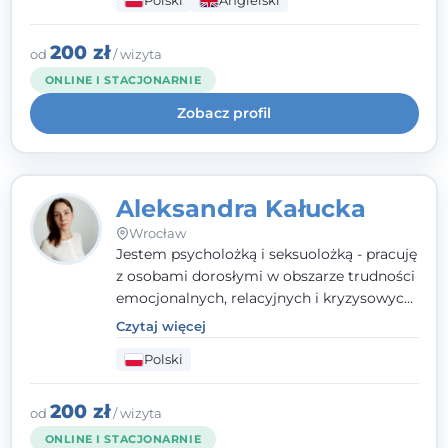
Polski
Angielski
wypalenia zawodowego. Pracuję w języku
polskim i angielskim, w podejściu
humanistycznym, opartym na
200 zł
od
/ wizyta
partnerstwie i podmiotowości klienta.
ONLINE I STACJONARNIE
Zobacz profil
Aleksandra Kałucka
Wrocław
Jestem psycholożką i seksuolożką - pracuję
z osobami dorosłymi w obszarze trudności
emocjonalnych, relacyjnych i kryzysowych,
w tym z osobami po doświadczeniach
Czytaj więcej
przemocy. Ukończyłam psychologię
Polski
kliniczną oraz studia podyplomowe z
interwencji kryzysowej i seksuologii
klinicznej na SWPS we Wrocławiu. W pracy
200 zł
od
/ wizyta
kieruję się empatią, etyką zawodową i
ONLINE I STACJONARNIE