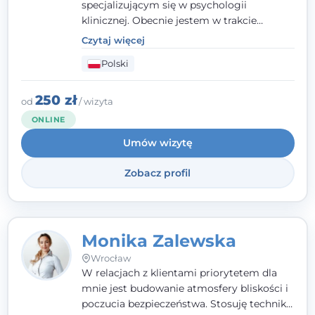
specjalizującym się w psychologii
klinicznej. Obecnie jestem w trakcie
szkolenia na psychoterapeutę
Czytaj więcej
systemowego. Posiadam status członka
Polski
nadzwyczajnego Wielkopolskiego
Towarzystwa
Terapii Systemowej
oraz
należę do Polskiego Towarzystwa
250 zł
od
/ wizyta
Psychiatrycznego. W mojej pracy na
ONLINE
pierwszym miejscu stawiam budowanie
Umów wizytę
atmosfery bezpieczeństwa i zrozumienia w
relacjach z Klientami. Istotna dla nie jest
Zobacz profil
również koncentracja na dostępnych
zasobach.
Monika Zalewska
Wrocław
W relacjach z klientami priorytetem dla
mnie jest budowanie atmosfery bliskości i
poczucia bezpieczeństwa. Stosuję techniki