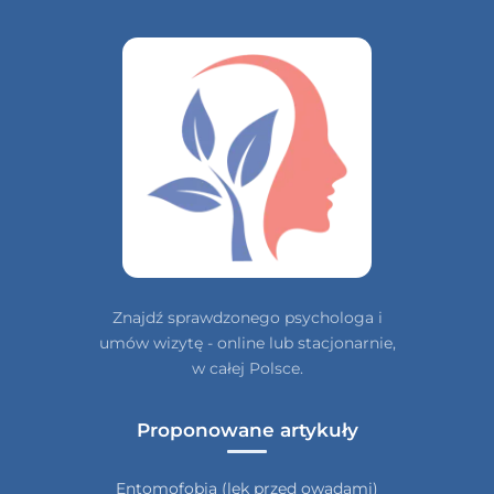
Znajdź sprawdzonego psychologa i
umów wizytę - online lub stacjonarnie,
w całej Polsce.
Proponowane artykuły
Entomofobia (lęk przed owadami)