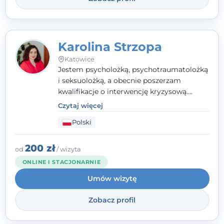
Karolina Strzopa
Katowice
Jestem psycholożką, psychotraumatolożką
i seksuolożką, a obecnie poszerzam
kwalifikacje o interwencję kryzysową.
Pracuję w nurcie terapii trzeciej fali, łącząc
Czytaj więcej
metody o potwierdzonej skuteczności.
Polski
Towarzyszę młodzieży, dorosłym i parom w
radzeniu sobie z bolesnymi
doświadczeniami tak, by mogli żyć pełniej.
200 zł
od
/ wizyta
ONLINE I STACJONARNIE
Umów wizytę
Zobacz profil