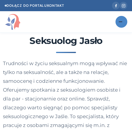
DOŁĄCZ DO PORTALU
KONTAKT
Seksuolog Jasło
Znajdź swojego specjalistę
NOWOŚĆ
Gabinety
NOWOŚĆ
Trudności w życiu seksualnym mogą wpływać nie
Według specjalizacji
tylko na seksualność, ale a także na relacje,
Psycholog w Twoim języku
samoocenę i codzienne funkcjonowanie.
Oferujemy spotkania z seksuologiem osobiste i
Diagnozy psychologiczne
dla par - stacjonarnie oraz online. Sprawdź,
Testy psychologiczne
dlaczego warto sięgnąć po pomoc specjalisty
seksuologicznego w Jaśle. To specjalista, który
Dawka wiedzy
pracuje z osobami zmagającymi się m.in. z
Dla specjalistów