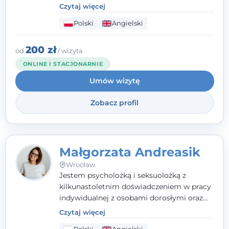
poznawczo-behawioralne oraz metody,
Czytaj więcej
które koncentrują się na rozwiązaniach
Polski
Angielski
(TSR). Te polegają na osiąganiu
zamierzonych celów (doprowadzeniu do
rozwiązania trudnych sytuacji) poprzez
200 zł
od
/ wizyta
identyfikowanie i wzmacnianie zasobów
ONLINE I STACJONARNIE
oraz mocnych stron klienta. W swojej
Umów wizytę
pracy korzystam także z metod dialogu
motywacyjnego i
treningu uważności
.
Zobacz profil
Małgorzata Andreasik
Wrocław
Jestem psycholożką i seksuolożką z
kilkunastoletnim doświadczeniem w pracy
indywidualnej z osobami dorosłymi oraz
parami. Specjalizuję się w obszarze zdrowia
Czytaj więcej
seksualnego, żałoby, kryzysów życiowych i