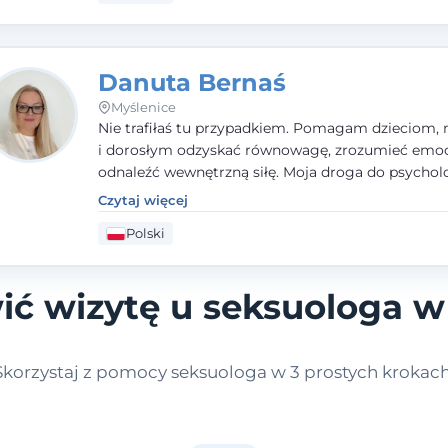
Danuta Bernaś
Myślenice
Nie trafiłaś tu przypadkiem. Pomagam dzieciom, 
i dorosłym odzyskać równowagę, zrozumieć emoc
odnaleźć wewnętrzną siłę. Moja droga do psycholo
zaczęła się od życia - pełnego wyzwań, które nauc
Czytaj więcej
uważności, empatii i pokory. Dziś łączę doświadcz
Polski
nauczycielki, psychologa, psychoterapeuty i seks
tworząc bezpieczną przestrzeń, w której można p
spokój i wsparcie. Nie obiecuję łatwych rozwiązań 
ć wizytę u seksuologa w
mogę obiecać, że będę po Twojej stronie.
Skorzystaj z pomocy seksuologa w 3 prostych krokach