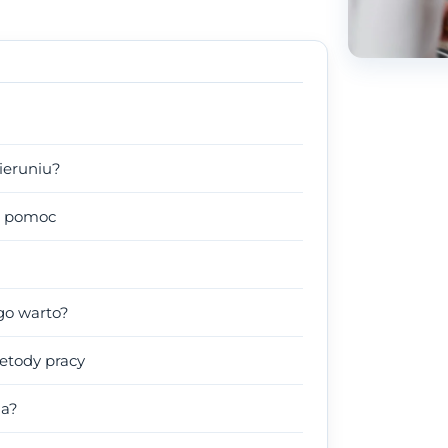
ieruniu?
na pomoc
go warto?
metody pracy
ga?