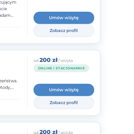
izującym
kcie
iadam
Umów wizytę
olskiego
Zobacz profil
y
ami.
ępnych
200 zł
od
/ wizyta
ONLINE I STACJONARNIE
zeństwa.
tody,
Umów wizytę
olegają na
o
Zobacz profil
wanie i
a. W
200 zł
od
/ wizyta