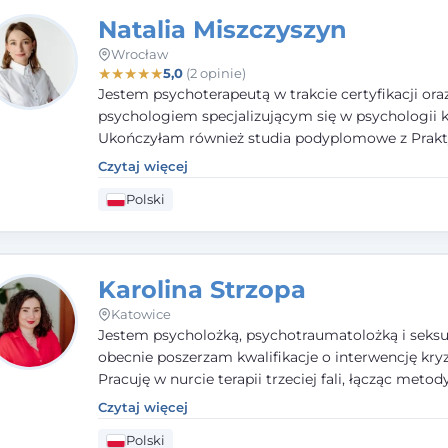
Natalia Miszczyszyn
Wrocław
★
★
★
★
★
5,0
(2 opinie)
Jestem psychoterapeutą w trakcie certyfikacji ora
psychologiem specjalizującym się w psychologii kl
Ukończyłam również studia podyplomowe z Prakt
Diagnozy Psychologicznej. Aktywnie uczestniczę
Czytaj więcej
działalności Polskiego Towarzystwa Psychiatrycz
Polski
Polskiego Towarzystwa Psychologicznego, a takż
członkiem nadzwyczajnym Wielkopolskiego Towa
Terapii Systemowej.
Karolina Strzopa
Katowice
Jestem psycholożką, psychotraumatolożką i seksu
obecnie poszerzam kwalifikacje o interwencję kry
Pracuję w nurcie terapii trzeciej fali, łącząc metod
potwierdzonej skuteczności. Towarzyszę młodzież
Czytaj więcej
dorosłym i parom w radzeniu sobie z bolesnymi
Polski
doświadczeniami tak, by mogli żyć pełniej.