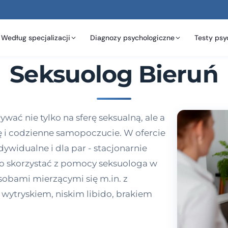
Według specjalizacji
Diagnozy psychologiczne
Testy psy
Seksuolog Bieruń
ć nie tylko na sferę seksualną, ale a
ę i codzienne samopoczucie. W ofercie
ywidualne i dla par - stacjonarnie
to skorzystać z pomocy seksuologa w
sobami mierzącymi się m.in. z
ytryskiem, niskim libido, brakiem