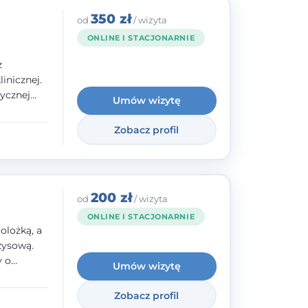
350 zł
od
/ wizyta
ONLINE I STACJONARNIE
z
inicznej.
ycznej
Umów wizytę
 w
nego oraz
Zobacz profil
e jestem
rzystwa
200 zł
od
/ wizyta
ONLINE I STACJONARNIE
olożką, a
zysową.
y o
Umów wizytę
y,
Zobacz profil