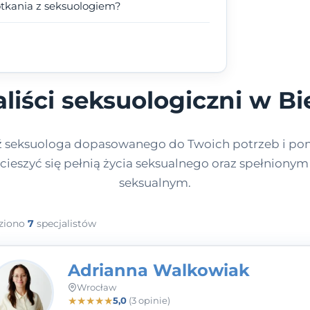
otkania z seksuologiem?
aliści seksuologiczni w Bi
ź seksuologa dopasowanego do Twoich potrzeb i po
 cieszyć się pełnią życia seksualnego oraz spełniony
seksualnym.
ziono
7
specjalistów
Adrianna Walkowiak
Wrocław
★
★
★
★
★
5,0
(3 opinie)