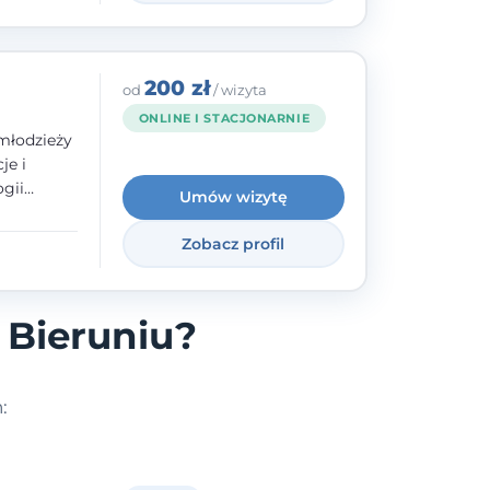
200 zł
od
/ wizyta
ONLINE I STACJONARNIE
młodzieży
je i
gii
Umów wizytę
zyły mnie
enie
Zobacz profil
uologa
oczuć
- ale
 Bieruniu?
: