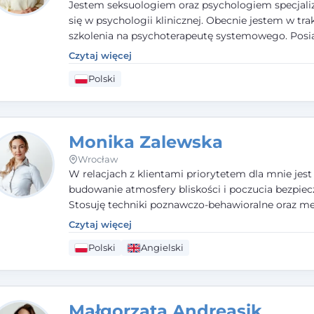
Jestem seksuologiem oraz psychologiem specjal
się w psychologii klinicznej. Obecnie jestem w tra
szkolenia na psychoterapeutę systemowego. Pos
status członka nadzwyczajnego Wielkopolskiego
Czytaj więcej
Towarzystwa
Terapii Systemowej
oraz należę do P
Polski
Towarzystwa Psychiatrycznego. W mojej pracy na
pierwszym miejscu stawiam budowanie atmosfer
bezpieczeństwa i zrozumienia w relacjach z Klient
Istotna dla nie jest również koncentracja na dost
Monika Zalewska
zasobach.
Wrocław
W relacjach z klientami priorytetem dla mnie jest
budowanie atmosfery bliskości i poczucia bezpiec
Stosuję techniki poznawczo-behawioralne oraz me
które koncentrują się na rozwiązaniach (TSR). Te p
Czytaj więcej
osiąganiu zamierzonych celów (doprowadzeniu d
Polski
Angielski
rozwiązania trudnych sytuacji) poprzez identyfiko
wzmacnianie zasobów oraz mocnych stron klient
swojej pracy korzystam także z metod dialogu
motywacyjnego i
treningu uważności
.
Małgorzata Andreasik