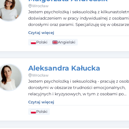
Wrocław
Jestem psycholożką i seksuolożką z kilkunastolet
doświadczeniem w pracy indywidualnej z osobam
dorosłymi oraz parami. Specjalizuję się w obszarz
seksualnego, żałoby, kryzysów życiowych i wypale
Czytaj więcej
zawodowego. Pracuję w języku polskim i angielsk
Polski
Angielski
podejściu humanistycznym, opartym na partnerst
podmiotowości klienta.
Aleksandra Kałucka
Wrocław
Jestem psycholożką i seksuolożką - pracuję z oso
dorosłymi w obszarze trudności emocjonalnych,
relacyjnych i kryzysowych, w tym z osobami po
doświadczeniach przemocy. Ukończyłam psychol
Czytaj więcej
kliniczną oraz studia podyplomowe z interwencji 
Polski
i seksuologii klinicznej na SWPS we Wrocławiu. W
kieruję się empatią, etyką zawodową i uważnością
potrzeby klienta.