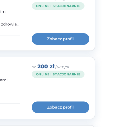
ONLINE I STACJONARNIE
nim
i
e zdrowia
nia
im, w
Zobacz profil
wie i
200 zł
od
/ wizyta
ONLINE I STACJONARNIE
bami
ogię
kryzysowej
Zobacz profil
 pracy
 na