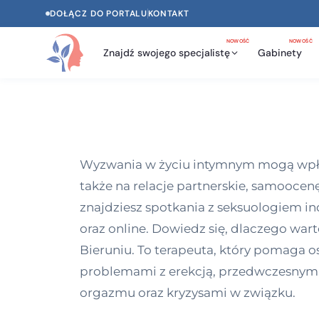
DOŁĄCZ DO PORTALU
KONTAKT
NOWOŚĆ
NOWOŚĆ
Znajdź swojego specjalistę
Gabinety
Wyzwania w życiu intymnym mogą wpływa
także na relacje partnerskie, samoocen
znajdziesz spotkania z seksuologiem ind
oraz online. Dowiedz się, dlaczego war
Bieruniu. To terapeuta, który pomaga o
problemami z erekcją, przedwczesnym w
orgazmu oraz kryzysami w związku.