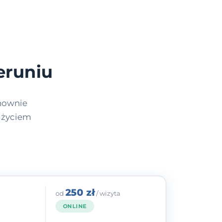
eruniu
nownie
m życiem
250 zł
od
/ wizyta
ONLINE