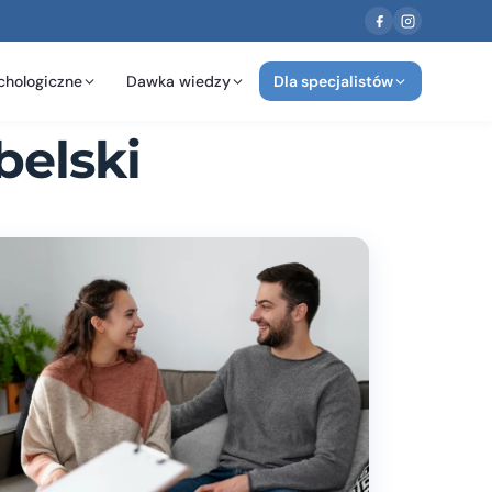
chologiczne
Dawka wiedzy
Dla specjalistów
elski