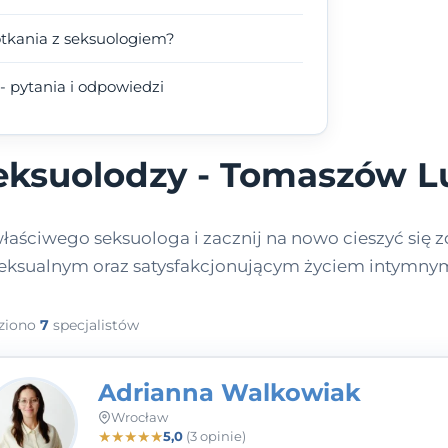
otkania z seksuologiem?
 pytania i odpowiedzi
eksuolodzy - Tomaszów L
łaściwego seksuologa i zacznij na nowo cieszyć się
eksualnym oraz satysfakcjonującym życiem intymny
ziono
7
specjalistów
Adrianna Walkowiak
Wrocław
★
★
★
★
★
5,0
(3 opinie)