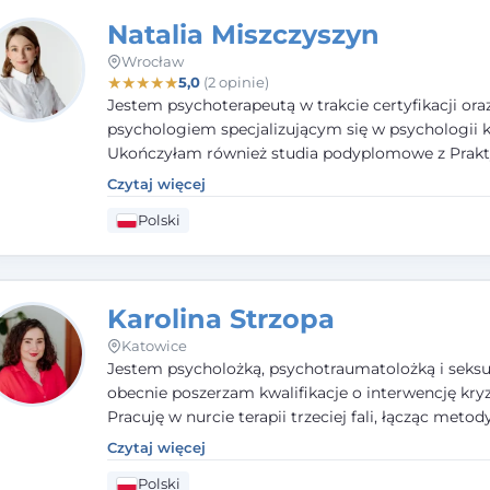
Natalia Miszczyszyn
Wrocław
★
★
★
★
★
5,0
(2 opinie)
Jestem psychoterapeutą w trakcie certyfikacji ora
psychologiem specjalizującym się w psychologii kl
Ukończyłam również studia podyplomowe z Prakt
Diagnozy Psychologicznej. Aktywnie uczestniczę
Czytaj więcej
działalności Polskiego Towarzystwa Psychiatrycz
Polski
Polskiego Towarzystwa Psychologicznego, a takż
członkiem nadzwyczajnym Wielkopolskiego Towa
Terapii Systemowej.
Karolina Strzopa
Katowice
Jestem psycholożką, psychotraumatolożką i seksu
obecnie poszerzam kwalifikacje o interwencję kry
Pracuję w nurcie terapii trzeciej fali, łącząc metod
potwierdzonej skuteczności. Towarzyszę młodzież
Czytaj więcej
dorosłym i parom w radzeniu sobie z bolesnymi
Polski
doświadczeniami tak, by mogli żyć pełniej.