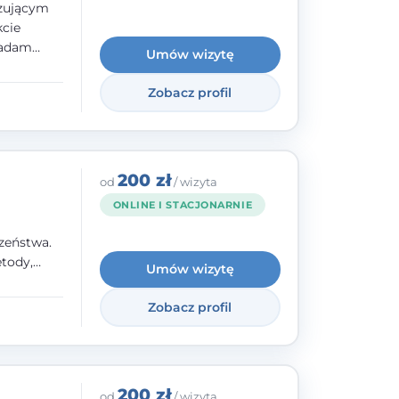
izującym
kcie
iadam
Umów wizytę
olskiego
Zobacz profil
y
ami.
ępnych
200 zł
od
/ wizyta
ONLINE I STACJONARNIE
zeństwa.
tody,
Umów wizytę
olegają na
o
Zobacz profil
wanie i
a. W
200 zł
od
/ wizyta