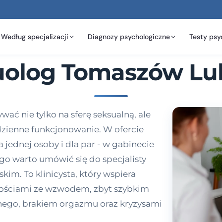
Według specjalizacji
Diagnozy psychologiczne
Testy psy
uolog Tomaszów Lub
ć nie tylko na sferę seksualną, ale
odzienne funkcjonowanie. W ofercie
 jednej osoby i dla par - w gabinecie
ego warto umówić się do specjalisty
m. To klinicysta, który wspiera
dnościami ze wzwodem, zbyt szybkim
nego, brakiem orgazmu oraz kryzysami