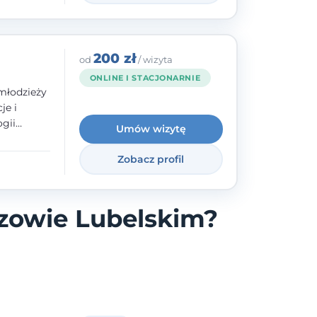
200 zł
od
/ wizyta
ONLINE I STACJONARNIE
młodzieży
je i
gii
Umów wizytę
zyły mnie
enie
Zobacz profil
uologa
oczuć
- ale
zowie Lubelskim?