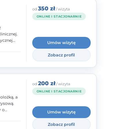
350 zł
od
/ wizyta
ONLINE I STACJONARNIE
z
inicznej.
ycznej
Umów wizytę
 w
nego oraz
Zobacz profil
e jestem
rzystwa
200 zł
od
/ wizyta
ONLINE I STACJONARNIE
olożką, a
zysową.
y o
Umów wizytę
y,
Zobacz profil