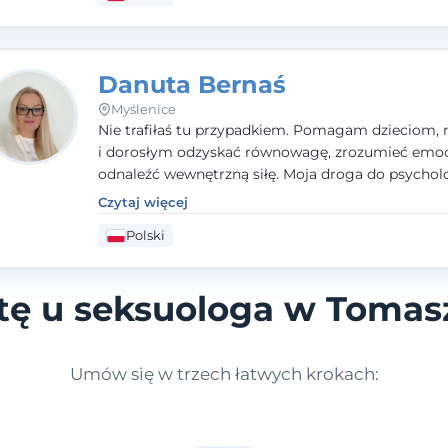
Danuta Bernaś
Myślenice
Nie trafiłaś tu przypadkiem. Pomagam dzieciom, 
i dorosłym odzyskać równowagę, zrozumieć emoc
odnaleźć wewnętrzną siłę. Moja droga do psycholo
zaczęła się od życia - pełnego wyzwań, które nauc
Czytaj więcej
uważności, empatii i pokory. Dziś łączę doświadcz
Polski
nauczycielki, psychologa, psychoterapeuty i seks
tworząc bezpieczną przestrzeń, w której można p
spokój i wsparcie. Nie obiecuję łatwych rozwiązań 
tę u seksuologa w Tomas
mogę obiecać, że będę po Twojej stronie.
Umów się w trzech łatwych krokach: