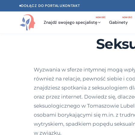
DOŁĄCZ DO PORTALU
KONTAKT
NOWOŚĆ
NOWOŚĆ
Znajdź swojego specjalistę
Gabinety
Seks
Wyzwania w sferze intymnej mogą wpływa
również na relacje, pewność siebie i c
znajdziesz spotkania z seksuologiem dla
oraz przez internet. Dowiedz się, dlacz
seksuologicznego w Tomaszowie Lubelski
osobami borykającymi się m.in. z tru
wytryskiem, spadkiem popędu seksual
w związku.