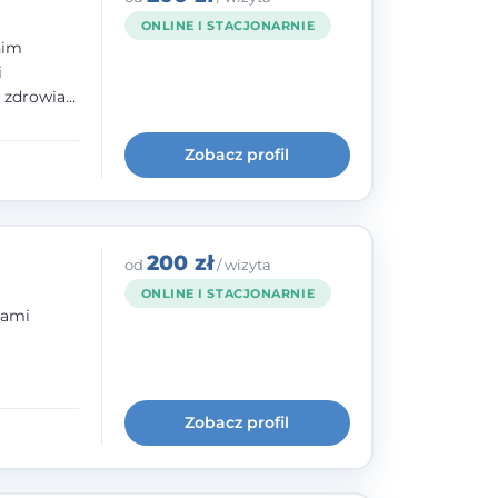
ONLINE I STACJONARNIE
nim
i
e zdrowia
nia
im, w
Zobacz profil
wie i
200 zł
od
/ wizyta
ONLINE I STACJONARNIE
bami
ogię
kryzysowej
Zobacz profil
 pracy
 na