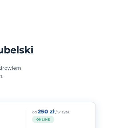
ubelski
 zdrowiem
m.
250 zł
od
/ wizyta
ONLINE