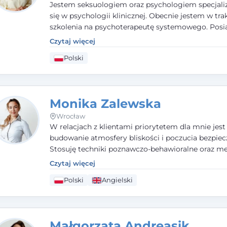
Jestem seksuologiem oraz psychologiem specjal
się w psychologii klinicznej. Obecnie jestem w tra
szkolenia na psychoterapeutę systemowego. Pos
status członka nadzwyczajnego Wielkopolskiego
Czytaj więcej
Towarzystwa
Terapii Systemowej
oraz należę do P
Polski
Towarzystwa Psychiatrycznego. W mojej pracy na
pierwszym miejscu stawiam budowanie atmosfer
bezpieczeństwa i zrozumienia w relacjach z Klient
Istotna dla nie jest również koncentracja na dost
Monika Zalewska
zasobach.
Wrocław
W relacjach z klientami priorytetem dla mnie jest
budowanie atmosfery bliskości i poczucia bezpiec
Stosuję techniki poznawczo-behawioralne oraz me
które koncentrują się na rozwiązaniach (TSR). Te p
Czytaj więcej
osiąganiu zamierzonych celów (doprowadzeniu d
Polski
Angielski
rozwiązania trudnych sytuacji) poprzez identyfiko
wzmacnianie zasobów oraz mocnych stron klient
swojej pracy korzystam także z metod dialogu
motywacyjnego i
treningu uważności
.
Małgorzata Andreasik