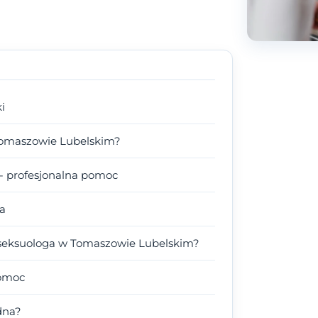
i
Tomaszowie Lubelskim?
- profesjonalna pomoc
ta
seksuologa w Tomaszowie Lubelskim?
pomoc
dna?