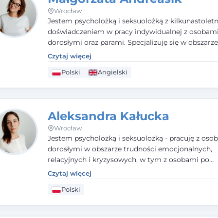
Wrocław
Jestem psycholożką i seksuolożką z kilkunastolet
doświadczeniem w pracy indywidualnej z osobam
dorosłymi oraz parami. Specjalizuję się w obszarz
seksualnego, żałoby, kryzysów życiowych i wypale
Czytaj więcej
zawodowego. Pracuję w języku polskim i angielsk
Polski
Angielski
podejściu humanistycznym, opartym na partnerst
podmiotowości klienta.
Aleksandra Kałucka
Wrocław
Jestem psycholożką i seksuolożką - pracuję z oso
dorosłymi w obszarze trudności emocjonalnych,
relacyjnych i kryzysowych, w tym z osobami po
doświadczeniach przemocy. Ukończyłam psychol
Czytaj więcej
kliniczną oraz studia podyplomowe z interwencji 
Polski
i seksuologii klinicznej na SWPS we Wrocławiu. W
kieruję się empatią, etyką zawodową i uważnością
potrzeby klienta.