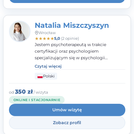
Natalia Miszczyszyn
Wrocław
★
★
★
★
★
5,0
(2 opinie)
Jestem psychoterapeutą w trakcie
certyfikacji oraz psychologiem
specjalizującym się w psychologii
klinicznej. Ukończyłam również studia
Czytaj więcej
podyplomowe z Praktycznej Diagnozy
Polski
Psychologicznej. Aktywnie uczestniczę w
działalności Polskiego Towarzystwa
Psychiatrycznego oraz Polskiego
350 zł
od
/ wizyta
Towarzystwa Psychologicznego, a także
ONLINE I STACJONARNIE
jestem członkiem nadzwyczajnym
Umów wizytę
Wielkopolskiego Towarzystwa Terapii
Systemowej.
Zobacz profil