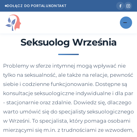
DOŁĄCZ DO PORTALU
KONTAKT
Seksuolog Września
Znajdź swojego specjalistę
NOWOŚĆ
Gabinety
NOWOŚĆ
Problemy w sferze intymnej mogą wpływać nie
Według specjalizacji
tylko na seksualność, ale także na relacje, pewność
Psycholog w Twoim języku
siebie i codzienne funkcjonowanie. Dostępne są
konsultacje seksuologiczne indywidualne i dla par
Diagnozy psychologiczne
- stacjonarnie oraz zdalnie. Dowiedz się, dlaczego
Testy psychologiczne
warto umówić się do specjalisty seksuologicznego
w Wrześni. To specjalista, który pomaga osobami
Dawka wiedzy
mierzącymi się m.in. z trudnościami ze wzwodem,
Dla specjalistów