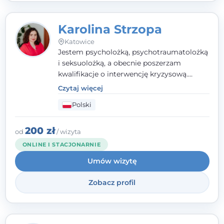
Karolina Strzopa
Katowice
Jestem psycholożką, psychotraumatolożką
i seksuolożką, a obecnie poszerzam
kwalifikacje o interwencję kryzysową.
Pracuję w nurcie terapii trzeciej fali, łącząc
Czytaj więcej
metody o potwierdzonej skuteczności.
Polski
Towarzyszę młodzieży, dorosłym i parom w
radzeniu sobie z bolesnymi
doświadczeniami tak, by mogli żyć pełniej.
200 zł
od
/ wizyta
ONLINE I STACJONARNIE
Umów wizytę
Zobacz profil