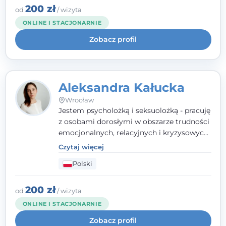
humanistycznym, opartym na
200 zł
od
/ wizyta
partnerstwie i podmiotowości klienta.
ONLINE I STACJONARNIE
Zobacz profil
Aleksandra Kałucka
Wrocław
Jestem psycholożką i seksuolożką - pracuję
z osobami dorosłymi w obszarze trudności
emocjonalnych, relacyjnych i kryzysowych,
w tym z osobami po doświadczeniach
Czytaj więcej
przemocy. Ukończyłam psychologię
Polski
kliniczną oraz studia podyplomowe z
interwencji kryzysowej i seksuologii
klinicznej na SWPS we Wrocławiu. W pracy
200 zł
od
/ wizyta
kieruję się empatią, etyką zawodową i
ONLINE I STACJONARNIE
uważnością na potrzeby klienta.
Zobacz profil