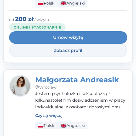
Polski
Angielski
(TSR). Te polegają na osiąganiu
zamierzonych celów (doprowadzeniu do
rozwiązania trudnych sytuacji) poprzez
200 zł
od
/ wizyta
identyfikowanie i wzmacnianie zasobów
ONLINE I STACJONARNIE
oraz mocnych stron klienta. W swojej
Umów wizytę
pracy korzystam także z metod dialogu
motywacyjnego i
treningu uważności
.
Zobacz profil
Małgorzata Andreasik
Wrocław
Jestem psycholożką i seksuolożką z
kilkunastoletnim doświadczeniem w pracy
indywidualnej z osobami dorosłymi oraz
parami. Specjalizuję się w obszarze zdrowia
Czytaj więcej
seksualnego, żałoby, kryzysów życiowych i
Polski
Angielski
wypalenia zawodowego. Pracuję w języku
polskim i angielskim, w podejściu