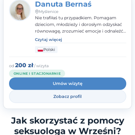
Danuta Bernaś
Myślenice
Nie trafiłaś tu przypadkiem. Pomagam
dzieciom, młodzieży i dorosłym odzyskać
równowagę, zrozumieć emocje i odnaleźć
wewnętrzną siłę. Moja droga do
Czytaj więcej
psychologii zaczęła się od życia - pełnego
Polski
wyzwań, które nauczyły mnie uważności,
empatii i pokory. Dziś łączę doświadczenie
nauczycielki, psychologa, psychoterapeuty
200 zł
od
/ wizyta
i seksuologa tworząc bezpieczną
ONLINE I STACJONARNIE
przestrzeń, w której można poczuć spokój i
Umów wizytę
wsparcie. Nie obiecuję łatwych rozwiązań -
ale mogę obiecać, że będę po Twojej
Zobacz profil
stronie.
Jak skorzystać z pomocy
seksuologa w Wrześni?