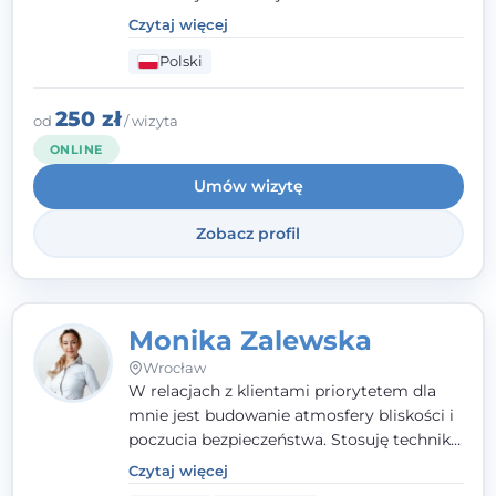
szkolenia na psychoterapeutę
Czytaj więcej
systemowego. Posiadam status członka
Polski
nadzwyczajnego Wielkopolskiego
Towarzystwa
Terapii Systemowej
oraz
należę do Polskiego Towarzystwa
250 zł
od
/ wizyta
Psychiatrycznego. W mojej pracy na
ONLINE
pierwszym miejscu stawiam budowanie
Umów wizytę
atmosfery bezpieczeństwa i zrozumienia w
relacjach z Klientami. Istotna dla nie jest
Zobacz profil
również koncentracja na dostępnych
zasobach.
Monika Zalewska
Wrocław
W relacjach z klientami priorytetem dla
mnie jest budowanie atmosfery bliskości i
poczucia bezpieczeństwa. Stosuję techniki
poznawczo-behawioralne oraz metody,
Czytaj więcej
które koncentrują się na rozwiązaniach