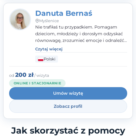
Danuta Bernaś
Myślenice
Nie trafiłaś tu przypadkiem. Pomagam
dzieciom, młodzieży i dorosłym odzyskać
równowagę, zrozumieć emocje i odnaleźć
wewnętrzną siłę. Moja droga do
Czytaj więcej
psychologii zaczęła się od życia - pełnego
Polski
wyzwań, które nauczyły mnie uważności,
empatii i pokory. Dziś łączę doświadczenie
nauczycielki, psychologa, psychoterapeuty
200 zł
od
/ wizyta
i seksuologa tworząc bezpieczną
ONLINE I STACJONARNIE
przestrzeń, w której można poczuć spokój i
Umów wizytę
wsparcie. Nie obiecuję łatwych rozwiązań -
ale mogę obiecać, że będę po Twojej
Zobacz profil
stronie.
Jak skorzystać z pomocy