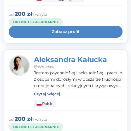
wypalenia zawodowego. Pracuję w języku
polskim i angielskim, w podejściu
humanistycznym, opartym na
200 zł
od
/ wizyta
partnerstwie i podmiotowości klienta.
ONLINE I STACJONARNIE
Zobacz profil
Aleksandra Kałucka
Wrocław
Jestem psycholożką i seksuolożką - pracuję
z osobami dorosłymi w obszarze trudności
emocjonalnych, relacyjnych i kryzysowych,
w tym z osobami po doświadczeniach
Czytaj więcej
przemocy. Ukończyłam psychologię
Polski
kliniczną oraz studia podyplomowe z
interwencji kryzysowej i seksuologii
klinicznej na SWPS we Wrocławiu. W pracy
200 zł
od
/ wizyta
kieruję się empatią, etyką zawodową i
ONLINE I STACJONARNIE
uważnością na potrzeby klienta.