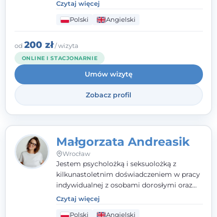
poznawczo-behawioralne oraz metody,
Czytaj więcej
które koncentrują się na rozwiązaniach
Polski
Angielski
(TSR). Te polegają na osiąganiu
zamierzonych celów (doprowadzeniu do
rozwiązania trudnych sytuacji) poprzez
200 zł
od
/ wizyta
identyfikowanie i wzmacnianie zasobów
ONLINE I STACJONARNIE
oraz mocnych stron klienta. W swojej
Umów wizytę
pracy korzystam także z metod dialogu
motywacyjnego i
treningu uważności
.
Zobacz profil
Małgorzata Andreasik
Wrocław
Jestem psycholożką i seksuolożką z
kilkunastoletnim doświadczeniem w pracy
indywidualnej z osobami dorosłymi oraz
parami. Specjalizuję się w obszarze zdrowia
Czytaj więcej
seksualnego, żałoby, kryzysów życiowych i
Polski
Angielski