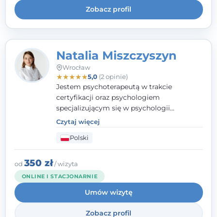
Zobacz profil
Natalia Miszczyszyn
Wrocław
★
★
★
★
★
5,0
(2 opinie)
Jestem psychoterapeutą w trakcie
certyfikacji oraz psychologiem
specjalizującym się w psychologii
klinicznej. Ukończyłam również studia
Czytaj więcej
podyplomowe z Praktycznej Diagnozy
Polski
Psychologicznej. Aktywnie uczestniczę w
działalności Polskiego Towarzystwa
Psychiatrycznego oraz Polskiego
350 zł
od
/ wizyta
Towarzystwa Psychologicznego, a także
ONLINE I STACJONARNIE
jestem członkiem nadzwyczajnym
Umów wizytę
Wielkopolskiego Towarzystwa Terapii
Systemowej.
Zobacz profil