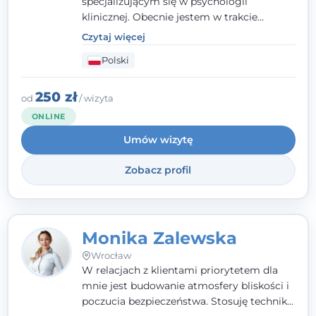
specjalizującym się w psychologii
klinicznej. Obecnie jestem w trakcie
szkolenia na psychoterapeutę
Czytaj więcej
systemowego. Posiadam status członka
Polski
nadzwyczajnego Wielkopolskiego
Towarzystwa
Terapii Systemowej
oraz
należę do Polskiego Towarzystwa
250 zł
od
/ wizyta
Psychiatrycznego. W mojej pracy na
ONLINE
pierwszym miejscu stawiam budowanie
Umów wizytę
atmosfery bezpieczeństwa i zrozumienia w
relacjach z Klientami. Istotna dla nie jest
Zobacz profil
również koncentracja na dostępnych
zasobach.
Monika Zalewska
Wrocław
W relacjach z klientami priorytetem dla
mnie jest budowanie atmosfery bliskości i
poczucia bezpieczeństwa. Stosuję techniki