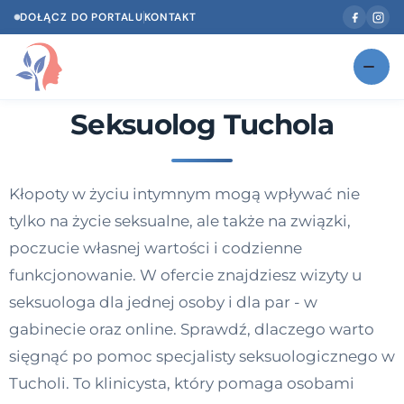
DOŁĄCZ DO PORTALU
KONTAKT
Seksuolog Tuchola
Znajdź swojego specjalistę
NOWOŚĆ
Gabinety
NOWOŚĆ
Kłopoty w życiu intymnym mogą wpływać nie
Według specjalizacji
tylko na życie seksualne, ale także na związki,
Psycholog w Twoim języku
poczucie własnej wartości i codzienne
funkcjonowanie. W ofercie znajdziesz wizyty u
Diagnozy psychologiczne
seksuologa dla jednej osoby i dla par - w
Testy psychologiczne
gabinecie oraz online. Sprawdź, dlaczego warto
sięgnąć po pomoc specjalisty seksuologicznego w
Dawka wiedzy
Tucholi. To klinicysta, który pomaga osobami
Dla specjalistów