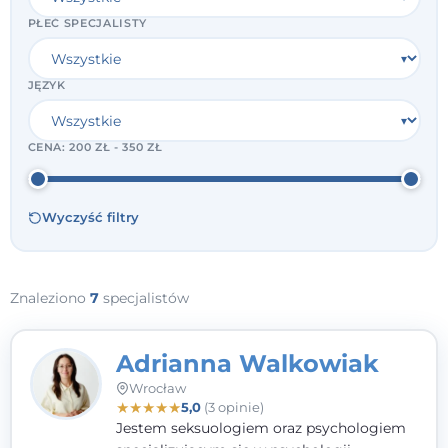
PŁEĆ SPECJALISTY
JĘZYK
CENA:
200 ZŁ - 350 ZŁ
Wyczyść filtry
Znaleziono
7
specjalistów
Adrianna Walkowiak
Wrocław
★
★
★
★
★
5,0
(3 opinie)
Jestem seksuologiem oraz psychologiem