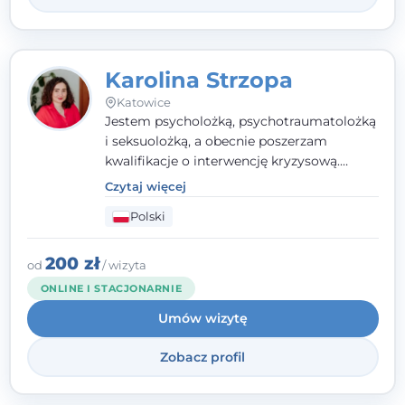
Karolina Strzopa
Katowice
Jestem psycholożką, psychotraumatolożką
i seksuolożką, a obecnie poszerzam
kwalifikacje o interwencję kryzysową.
Pracuję w nurcie terapii trzeciej fali, łącząc
Czytaj więcej
metody o potwierdzonej skuteczności.
Polski
Towarzyszę młodzieży, dorosłym i parom w
radzeniu sobie z bolesnymi
doświadczeniami tak, by mogli żyć pełniej.
200 zł
od
/ wizyta
ONLINE I STACJONARNIE
Umów wizytę
Zobacz profil