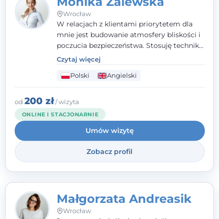
Monika Zalewska
Wrocław
W relacjach z klientami priorytetem dla
mnie jest budowanie atmosfery bliskości i
poczucia bezpieczeństwa. Stosuję techniki
poznawczo-behawioralne oraz metody,
Czytaj więcej
które koncentrują się na rozwiązaniach
Polski
Angielski
(TSR). Te polegają na osiąganiu
zamierzonych celów (doprowadzeniu do
rozwiązania trudnych sytuacji) poprzez
200 zł
od
/ wizyta
identyfikowanie i wzmacnianie zasobów
ONLINE I STACJONARNIE
oraz mocnych stron klienta. W swojej
Umów wizytę
pracy korzystam także z metod dialogu
motywacyjnego i
treningu uważności
.
Zobacz profil
Małgorzata Andreasik
Wrocław