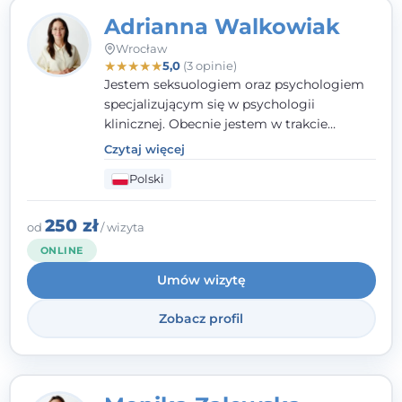
Adrianna Walkowiak
Wrocław
★
★
★
★
★
5,0
(3 opinie)
Jestem seksuologiem oraz psychologiem
specjalizującym się w psychologii
klinicznej. Obecnie jestem w trakcie
szkolenia na psychoterapeutę
Czytaj więcej
systemowego. Posiadam status członka
Polski
nadzwyczajnego Wielkopolskiego
Towarzystwa
Terapii Systemowej
oraz
należę do Polskiego Towarzystwa
250 zł
od
/ wizyta
Psychiatrycznego. W mojej pracy na
ONLINE
pierwszym miejscu stawiam budowanie
Umów wizytę
atmosfery bezpieczeństwa i zrozumienia w
relacjach z Klientami. Istotna dla nie jest
Zobacz profil
również koncentracja na dostępnych
zasobach.