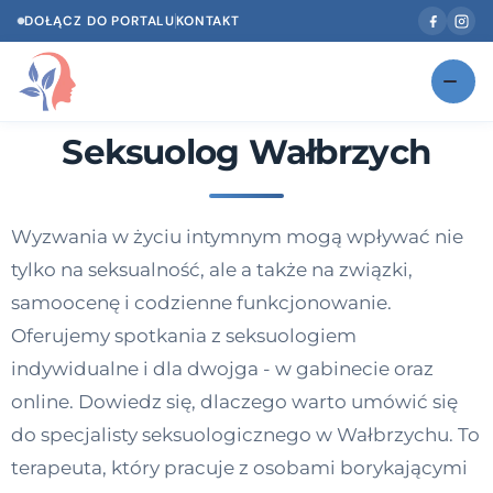
DOŁĄCZ DO PORTALU
KONTAKT
Seksuolog Wałbrzych
Znajdź swojego specjalistę
NOWOŚĆ
Gabinety
NOWOŚĆ
Wyzwania w życiu intymnym mogą wpływać nie
Według specjalizacji
tylko na seksualność, ale a także na związki,
Psycholog w Twoim języku
samoocenę i codzienne funkcjonowanie.
Oferujemy spotkania z seksuologiem
Diagnozy psychologiczne
indywidualne i dla dwojga - w gabinecie oraz
Testy psychologiczne
online. Dowiedz się, dlaczego warto umówić się
do specjalisty seksuologicznego w Wałbrzychu. To
Dawka wiedzy
terapeuta, który pracuje z osobami borykającymi
Dla specjalistów