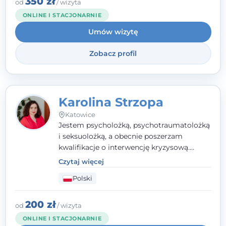
350 zł
od
/ wizyta
Towarzystwa Psychologicznego, a także
ONLINE I STACJONARNIE
jestem członkiem nadzwyczajnym
Umów wizytę
Wielkopolskiego Towarzystwa Terapii
Systemowej.
Zobacz profil
Karolina Strzopa
Katowice
Jestem psycholożką, psychotraumatolożką
i seksuolożką, a obecnie poszerzam
kwalifikacje o interwencję kryzysową.
Pracuję w nurcie terapii trzeciej fali, łącząc
Czytaj więcej
metody o potwierdzonej skuteczności.
Polski
Towarzyszę młodzieży, dorosłym i parom w
radzeniu sobie z bolesnymi
doświadczeniami tak, by mogli żyć pełniej.
200 zł
od
/ wizyta
ONLINE I STACJONARNIE