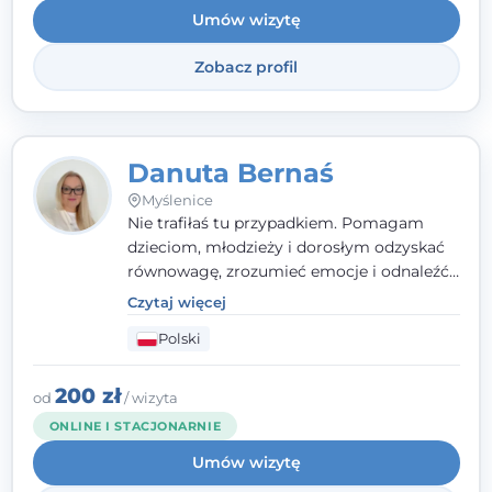
Umów wizytę
Zobacz profil
Danuta Bernaś
Myślenice
Nie trafiłaś tu przypadkiem. Pomagam
dzieciom, młodzieży i dorosłym odzyskać
równowagę, zrozumieć emocje i odnaleźć
wewnętrzną siłę. Moja droga do
Czytaj więcej
psychologii zaczęła się od życia - pełnego
Polski
wyzwań, które nauczyły mnie uważności,
empatii i pokory. Dziś łączę doświadczenie
nauczycielki, psychologa, psychoterapeuty
200 zł
od
/ wizyta
i seksuologa tworząc bezpieczną
ONLINE I STACJONARNIE
przestrzeń, w której można poczuć spokój i
Umów wizytę
wsparcie. Nie obiecuję łatwych rozwiązań -
ale mogę obiecać, że będę po Twojej