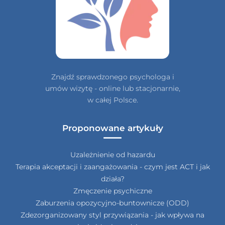
Znajdź sprawdzonego psychologa i
umów wizytę - online lub stacjonarnie,
w całej Polsce.
Proponowane artykuły
Uzależnienie od hazardu
Terapia akceptacji i zaangażowania - czym jest ACT i jak
działa?
Zmęczenie psychiczne
Zaburzenia opozycyjno-buntownicze (ODD)
Zdezorganizowany styl przywiązania - jak wpływa na