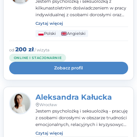
Jestem psycholożką i seksuolożką z
kilkunastoletnim doświadczeniem w pracy
indywidualnej z osobami dorosłymi oraz
parami. Specjalizuję się w obszarze zdrowia
Czytaj więcej
seksualnego, żałoby, kryzysów życiowych i
Polski
Angielski
wypalenia zawodowego. Pracuję w języku
polskim i angielskim, w podejściu
humanistycznym, opartym na
200 zł
od
/ wizyta
partnerstwie i podmiotowości klienta.
ONLINE I STACJONARNIE
Zobacz profil
Aleksandra Kałucka
Wrocław
Jestem psycholożką i seksuolożką - pracuję
z osobami dorosłymi w obszarze trudności
emocjonalnych, relacyjnych i kryzysowych,
w tym z osobami po doświadczeniach
Czytaj więcej