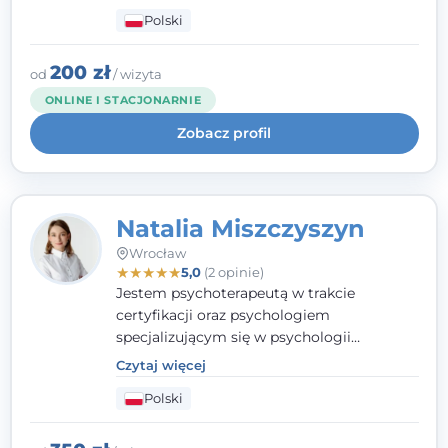
przemocy. Ukończyłam psychologię
Polski
kliniczną oraz studia podyplomowe z
interwencji kryzysowej i seksuologii
klinicznej na SWPS we Wrocławiu. W pracy
200 zł
od
/ wizyta
kieruję się empatią, etyką zawodową i
ONLINE I STACJONARNIE
uważnością na potrzeby klienta.
Zobacz profil
Natalia Miszczyszyn
Wrocław
★
★
★
★
★
5,0
(2 opinie)
Jestem psychoterapeutą w trakcie
certyfikacji oraz psychologiem
specjalizującym się w psychologii
klinicznej. Ukończyłam również studia
Czytaj więcej
podyplomowe z Praktycznej Diagnozy
Polski
Psychologicznej. Aktywnie uczestniczę w
działalności Polskiego Towarzystwa
Psychiatrycznego oraz Polskiego