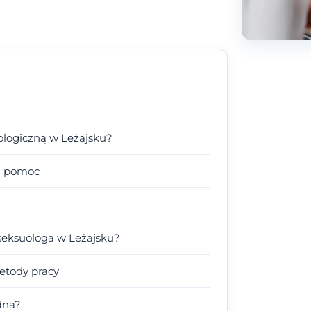
ologiczną w Leżajsku?
na pomoc
seksuologa w Leżajsku?
metody pracy
dna?