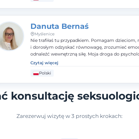
Danuta Bernaś
Myślenice
Nie trafiłaś tu przypadkiem. Pomagam dzieciom, 
i dorosłym odzyskać równowagę, zrozumieć emoc
odnaleźć wewnętrzną siłę. Moja droga do psycholo
zaczęła się od życia - pełnego wyzwań, które nauc
Czytaj więcej
uważności, empatii i pokory. Dziś łączę doświadcz
Polski
nauczycielki, psychologa, psychoterapeuty i seks
tworząc bezpieczną przestrzeń, w której można p
spokój i wsparcie. Nie obiecuję łatwych rozwiązań 
ć konsultację seksuologi
mogę obiecać, że będę po Twojej stronie.
Zarezerwuj wizytę w 3 prostych krokach: