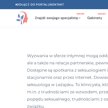
DOŁĄCZ DO PORTALU
KONTAKT
NOWOŚĆ
NOWOŚĆ
Znajdź swojego specjalistę
Gabinety
Wyzwania w sferze intymnej mogą oddzia
ale a także na relacje partnerskie, pew
Dostępne są spotkania z seksuologiem 
stacjonarnie oraz przez internet. Dowi
seksuologa w Leżajsku. To klinicysta, 
m.in. z trudnościami ze wzwodem, pr
popędu seksualnego, trudnościami z o
związku.