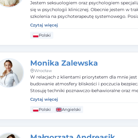
Jestem seksuologiem oraz psychologiem specjal
się w psychologii klinicznej. Obecnie jestem w tra
szkolenia na psychoterapeutę systemowego. Pos
status członka nadzwyczajnego Wielkopolskiego
Czytaj więcej
Towarzystwa
Terapii Systemowej
oraz należę do P
Polski
Towarzystwa Psychiatrycznego. W mojej pracy na
pierwszym miejscu stawiam budowanie atmosfer
bezpieczeństwa i zrozumienia w relacjach z Klient
Istotna dla nie jest również koncentracja na dost
Monika Zalewska
zasobach.
Wrocław
W relacjach z klientami priorytetem dla mnie jest
budowanie atmosfery bliskości i poczucia bezpiec
Stosuję techniki poznawczo-behawioralne oraz me
które koncentrują się na rozwiązaniach (TSR). Te p
Czytaj więcej
osiąganiu zamierzonych celów (doprowadzeniu d
Polski
Angielski
rozwiązania trudnych sytuacji) poprzez identyfiko
wzmacnianie zasobów oraz mocnych stron klient
swojej pracy korzystam także z metod dialogu
motywacyjnego i
treningu uważności
.
Małgorzata Andreasik