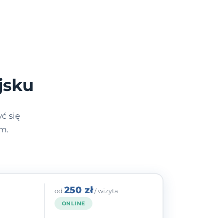
jsku
ć się
m.
250 zł
od
/ wizyta
ONLINE