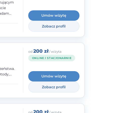
izującym
kcie
iadam
Umów wizytę
olskiego
Zobacz profil
y
ami.
ępnych
200 zł
od
/ wizyta
ONLINE I STACJONARNIE
zeństwa.
tody,
Umów wizytę
olegają na
o
Zobacz profil
wanie i
a. W
200 zł
od
/ wizyta