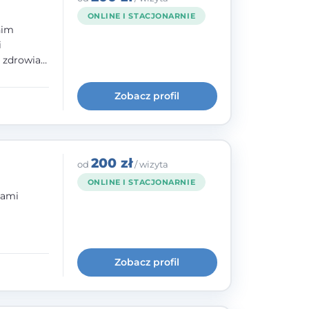
ONLINE I STACJONARNIE
nim
i
e zdrowia
nia
im, w
Zobacz profil
wie i
200 zł
od
/ wizyta
ONLINE I STACJONARNIE
bami
ogię
kryzysowej
Zobacz profil
 pracy
 na