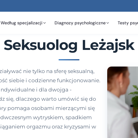
Według specjalizacji
Diagnozy psychologiczne
Testy psy
Seksuolog Leżajsk
ływać nie tylko na sferę seksualną,
ność siebie i codzienne funkcjonowanie.
indywidualne i dla dwojga -
edz się, dlaczego warto umówić się do
który pomaga osobami mierzącymi się
zedwczesnym wytryskiem, spadkiem
siąganiem orgazmu oraz kryzysami w