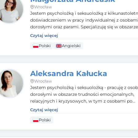
Wrocław
Jestem psycholożką i seksuolożką z kilkunastolet
doświadczeniem w pracy indywidualnej z osobam
dorosłymi oraz parami. Specjalizuję się w obszarz
seksualnego, żałoby, kryzysów życiowych i wypale
Czytaj więcej
zawodowego. Pracuję w języku polskim i angielsk
Polski
Angielski
podejściu humanistycznym, opartym na partnerst
podmiotowości klienta.
Aleksandra Kałucka
Wrocław
Jestem psycholożką i seksuolożką - pracuję z oso
dorosłymi w obszarze trudności emocjonalnych,
relacyjnych i kryzysowych, w tym z osobami po
doświadczeniach przemocy. Ukończyłam psychol
Czytaj więcej
kliniczną oraz studia podyplomowe z interwencji 
Polski
i seksuologii klinicznej na SWPS we Wrocławiu. W
kieruję się empatią, etyką zawodową i uważnością
potrzeby klienta.