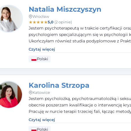
Natalia Miszczyszyn
Wrocław
★
★
★
★
★
5,0
(2 opinie)
Jestem psychoterapeutą w trakcie certyfikacji ora
psychologiem specjalizującym się w psychologii kl
Ukończyłam również studia podyplomowe z Prakt
Diagnozy Psychologicznej. Aktywnie uczestniczę
Czytaj więcej
działalności Polskiego Towarzystwa Psychiatrycz
Polski
Polskiego Towarzystwa Psychologicznego, a takż
członkiem nadzwyczajnym Wielkopolskiego Towa
Terapii Systemowej.
Karolina Strzopa
Katowice
Jestem psycholożką, psychotraumatolożką i seksu
obecnie poszerzam kwalifikacje o interwencję kry
Pracuję w nurcie terapii trzeciej fali, łącząc metod
potwierdzonej skuteczności. Towarzyszę młodzież
Czytaj więcej
dorosłym i parom w radzeniu sobie z bolesnymi
Polski
doświadczeniami tak, by mogli żyć pełniej.