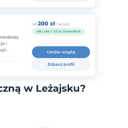
200 zł
od
/ wizyta
ONLINE I STACJONARNIE
młodzieży
je i
gii
Umów wizytę
zyły mnie
enie
Zobacz profil
uologa
oczuć
- ale
czną w Leżajsku?