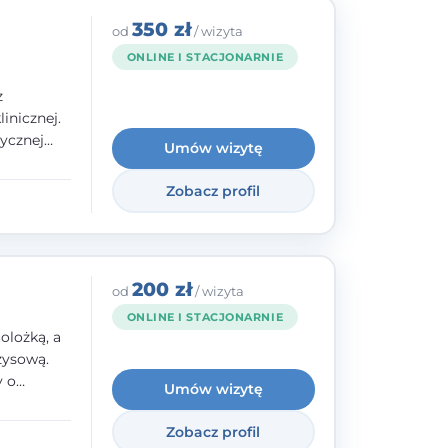
350 zł
od
/ wizyta
ONLINE I STACJONARNIE
z
inicznej.
ycznej
Umów wizytę
 w
nego oraz
Zobacz profil
e jestem
rzystwa
200 zł
od
/ wizyta
ONLINE I STACJONARNIE
olożką, a
zysową.
y o
Umów wizytę
y,
Zobacz profil