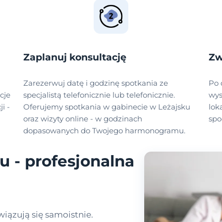
Zaplanuj konsultację
Zw
Zarezerwuj datę i godzinę spotkania ze
Po 
cje
specjalistą telefonicznie lub telefonicznie.
wys
i -
Oferujemy spotkania w gabinecie w Leżajsku
lok
oraz wizyty online - w godzinach
spo
dopasowanych do Twojego harmonogramu.
u - profesjonalna
iązują się samoistnie.