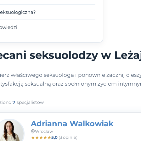
seksuologiczna?
powiedzi
ecani seksuolodzy w Leża
erz właściwego seksuologa i ponownie zacznij cieszy
atysfakcją seksualną oraz spełnionym życiem intymny
ziono
7
specjalistów
Adrianna Walkowiak
Wrocław
★
★
★
★
★
5,0
(3 opinie)