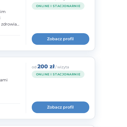
ONLINE I STACJONARNIE
nim
i
e zdrowia
nia
im, w
Zobacz profil
wie i
200 zł
od
/ wizyta
ONLINE I STACJONARNIE
bami
ogię
kryzysowej
Zobacz profil
 pracy
 na