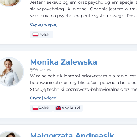
Jestem seksuologiem oraz psychologiem specjal
się w psychologii klinicznej. Obecnie jestem w tra
szkolenia na psychoterapeutę systemowego. Pos
status członka nadzwyczajnego Wielkopolskiego
Czytaj więcej
Towarzystwa
Terapii Systemowej
oraz należę do P
Polski
Towarzystwa Psychiatrycznego. W mojej pracy na
pierwszym miejscu stawiam budowanie atmosfer
bezpieczeństwa i zrozumienia w relacjach z Klient
Istotna dla nie jest również koncentracja na dost
Monika Zalewska
zasobach.
Wrocław
W relacjach z klientami priorytetem dla mnie jest
budowanie atmosfery bliskości i poczucia bezpiec
Stosuję techniki poznawczo-behawioralne oraz me
które koncentrują się na rozwiązaniach (TSR). Te p
Czytaj więcej
osiąganiu zamierzonych celów (doprowadzeniu d
Polski
Angielski
rozwiązania trudnych sytuacji) poprzez identyfiko
wzmacnianie zasobów oraz mocnych stron klient
swojej pracy korzystam także z metod dialogu
motywacyjnego i
treningu uważności
.
Małgorzata Andreasik