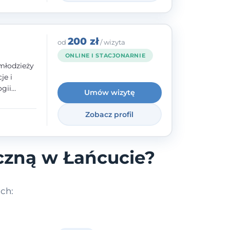
200 zł
od
/ wizyta
ONLINE I STACJONARNIE
młodzieży
je i
gii
Umów wizytę
zyły mnie
enie
Zobacz profil
uologa
oczuć
- ale
czną w Łańcucie?
ch: