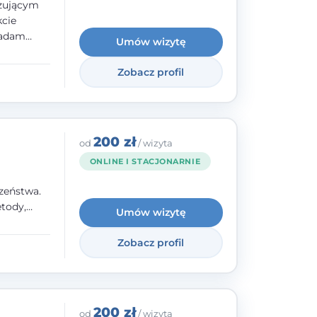
izującym
kcie
iadam
Umów wizytę
olskiego
Zobacz profil
y
ami.
ępnych
200 zł
od
/ wizyta
ONLINE I STACJONARNIE
zeństwa.
tody,
Umów wizytę
olegają na
o
Zobacz profil
wanie i
a. W
200 zł
od
/ wizyta