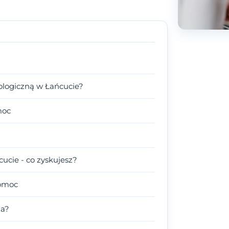
ologiczną w Łańcucie?
moc
ucie - co zyskujesz?
pomoc
ga?