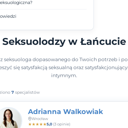
seksuologiczna?
powiedzi
Seksuolodzy w Łańcucie
z seksuologa dopasowanego do Twoich potrzeb i p
ieszyć się satysfakcją seksualną oraz satysfakcjonują
intymnym.
ziono
7
specjalistów
Adrianna Walkowiak
Wrocław
★
★
★
★
★
5,0
(3 opinie)