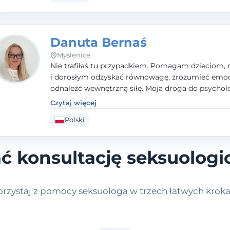
Danuta Bernaś
Myślenice
Nie trafiłaś tu przypadkiem. Pomagam dzieciom, 
i dorosłym odzyskać równowagę, zrozumieć emoc
odnaleźć wewnętrzną siłę. Moja droga do psycholo
zaczęła się od życia - pełnego wyzwań, które nauc
Czytaj więcej
uważności, empatii i pokory. Dziś łączę doświadcz
Polski
nauczycielki, psychologa, psychoterapeuty i seks
tworząc bezpieczną przestrzeń, w której można p
spokój i wsparcie. Nie obiecuję łatwych rozwiązań 
ć konsultację seksuologi
mogę obiecać, że będę po Twojej stronie.
orzystaj z pomocy seksuologa w trzech łatwych kroka