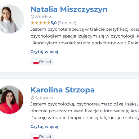
Natalia Miszczyszyn
Wrocław
★
★
★
★
★
5,0
(2 opinie)
Jestem psychoterapeutą w trakcie certyfikacji ora
psychologiem specjalizującym się w psychologii kl
Ukończyłam również studia podyplomowe z Prakt
Diagnozy Psychologicznej. Aktywnie uczestniczę
Czytaj więcej
działalności Polskiego Towarzystwa Psychiatrycz
Polski
Polskiego Towarzystwa Psychologicznego, a takż
członkiem nadzwyczajnym Wielkopolskiego Towa
Terapii Systemowej.
Karolina Strzopa
Katowice
Jestem psycholożką, psychotraumatolożką i seksu
obecnie poszerzam kwalifikacje o interwencję kry
Pracuję w nurcie terapii trzeciej fali, łącząc metod
potwierdzonej skuteczności. Towarzyszę młodzież
Czytaj więcej
dorosłym i parom w radzeniu sobie z bolesnymi
Polski
doświadczeniami tak, by mogli żyć pełniej.