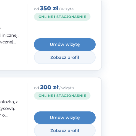
350 zł
od
/ wizyta
ONLINE I STACJONARNIE
z
inicznej.
ycznej
Umów wizytę
 w
nego oraz
Zobacz profil
e jestem
rzystwa
200 zł
od
/ wizyta
ONLINE I STACJONARNIE
olożką, a
zysową.
y o
Umów wizytę
y,
Zobacz profil