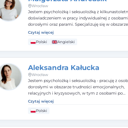
Wrocław
Jestem psycholożką i seksuolożką z kilkunastolet
doświadczeniem w pracy indywidualnej z osobam
dorosłymi oraz parami. Specjalizuję się w obszarz
seksualnego, żałoby, kryzysów życiowych i wypale
Czytaj więcej
zawodowego. Pracuję w języku polskim i angielsk
Polski
Angielski
podejściu humanistycznym, opartym na partnerst
podmiotowości klienta.
Aleksandra Kałucka
Wrocław
Jestem psycholożką i seksuolożką - pracuję z oso
dorosłymi w obszarze trudności emocjonalnych,
relacyjnych i kryzysowych, w tym z osobami po
doświadczeniach przemocy. Ukończyłam psychol
Czytaj więcej
kliniczną oraz studia podyplomowe z interwencji 
Polski
i seksuologii klinicznej na SWPS we Wrocławiu. W
kieruję się empatią, etyką zawodową i uważnością
potrzeby klienta.