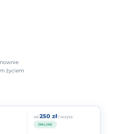
onownie
cym życiem
250 zł
od
/ wizyta
ONLINE