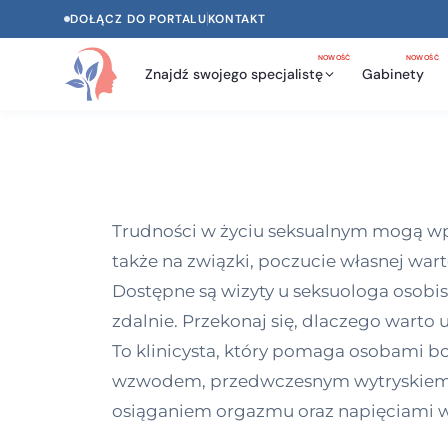
DOŁĄCZ DO PORTALU
KONTAKT
NOWOŚĆ
NOWOŚĆ
Znajdź swojego specjalistę
Gabinety
Trudności w życiu seksualnym mogą wpły
także na związki, poczucie własnej war
Dostępne są wizyty u seksuologa osobist
zdalnie. Przekonaj się, dlaczego warto
To klinicysta, który pomaga osobami bo
wzwodem, przedwczesnym wytryskiem, 
osiąganiem orgazmu oraz napięciami w