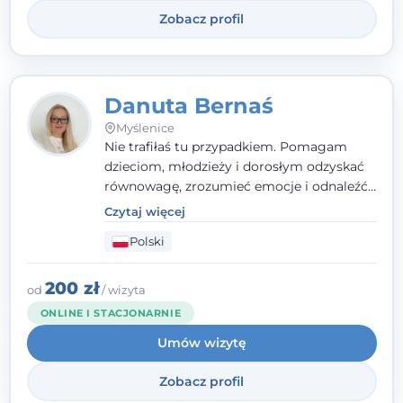
Zobacz profil
Danuta Bernaś
Myślenice
Nie trafiłaś tu przypadkiem. Pomagam
dzieciom, młodzieży i dorosłym odzyskać
równowagę, zrozumieć emocje i odnaleźć
wewnętrzną siłę. Moja droga do
Czytaj więcej
psychologii zaczęła się od życia - pełnego
Polski
wyzwań, które nauczyły mnie uważności,
empatii i pokory. Dziś łączę doświadczenie
nauczycielki, psychologa, psychoterapeuty
200 zł
od
/ wizyta
i seksuologa tworząc bezpieczną
ONLINE I STACJONARNIE
przestrzeń, w której można poczuć spokój i
Umów wizytę
wsparcie. Nie obiecuję łatwych rozwiązań -
ale mogę obiecać, że będę po Twojej
Zobacz profil
stronie.