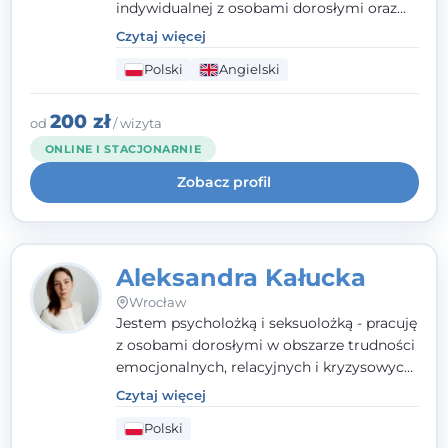
indywidualnej z osobami dorosłymi oraz
parami. Specjalizuję się w obszarze zdrowia
Czytaj więcej
seksualnego, żałoby, kryzysów życiowych i
Polski
Angielski
wypalenia zawodowego. Pracuję w języku
polskim i angielskim, w podejściu
humanistycznym, opartym na
200 zł
od
/ wizyta
partnerstwie i podmiotowości klienta.
ONLINE I STACJONARNIE
Zobacz profil
Aleksandra Kałucka
Wrocław
Jestem psycholożką i seksuolożką - pracuję
z osobami dorosłymi w obszarze trudności
emocjonalnych, relacyjnych i kryzysowych,
w tym z osobami po doświadczeniach
Czytaj więcej
przemocy. Ukończyłam psychologię
Polski
kliniczną oraz studia podyplomowe z