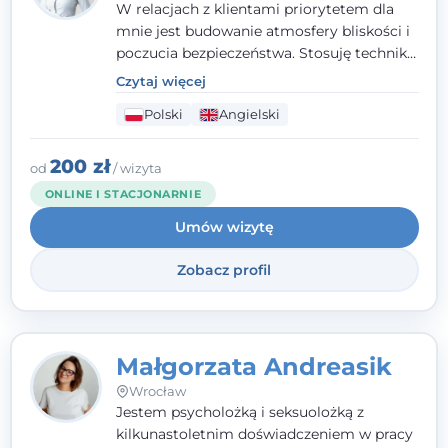
W relacjach z klientami priorytetem dla
mnie jest budowanie atmosfery bliskości i
poczucia bezpieczeństwa. Stosuję techniki
poznawczo-behawioralne oraz metody,
Czytaj więcej
które koncentrują się na rozwiązaniach
Polski
Angielski
(TSR). Te polegają na osiąganiu
zamierzonych celów (doprowadzeniu do
rozwiązania trudnych sytuacji) poprzez
200 zł
od
/ wizyta
identyfikowanie i wzmacnianie zasobów
ONLINE I STACJONARNIE
oraz mocnych stron klienta. W swojej
Umów wizytę
pracy korzystam także z metod dialogu
motywacyjnego i
treningu uważności
.
Zobacz profil
Małgorzata Andreasik
Wrocław
Jestem psycholożką i seksuolożką z
kilkunastoletnim doświadczeniem w pracy