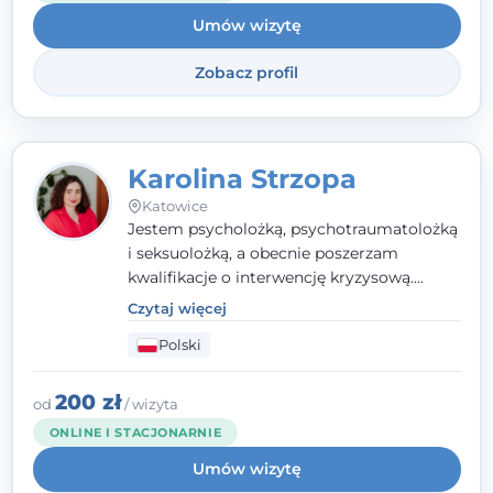
jestem członkiem nadzwyczajnym
Umów wizytę
Wielkopolskiego Towarzystwa Terapii
Systemowej.
Zobacz profil
Karolina Strzopa
Katowice
Jestem psycholożką, psychotraumatolożką
i seksuolożką, a obecnie poszerzam
kwalifikacje o interwencję kryzysową.
Pracuję w nurcie terapii trzeciej fali, łącząc
Czytaj więcej
metody o potwierdzonej skuteczności.
Polski
Towarzyszę młodzieży, dorosłym i parom w
radzeniu sobie z bolesnymi
doświadczeniami tak, by mogli żyć pełniej.
200 zł
od
/ wizyta
ONLINE I STACJONARNIE
Umów wizytę