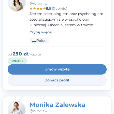
Wrocław
★
★
★
★
★
5,0
(3 opinie)
Jestem seksuologiem oraz psychologiem
specjalizującym się w psychologii
klinicznej. Obecnie jestem w trakcie
szkolenia na psychoterapeutę
Czytaj więcej
systemowego. Posiadam status członka
Polski
nadzwyczajnego Wielkopolskiego
Towarzystwa
Terapii Systemowej
oraz
należę do Polskiego Towarzystwa
250 zł
od
/ wizyta
Psychiatrycznego. W mojej pracy na
ONLINE
pierwszym miejscu stawiam budowanie
Umów wizytę
atmosfery bezpieczeństwa i zrozumienia w
relacjach z Klientami. Istotna dla nie jest
Zobacz profil
również koncentracja na dostępnych
zasobach.
Monika Zalewska
Wrocław