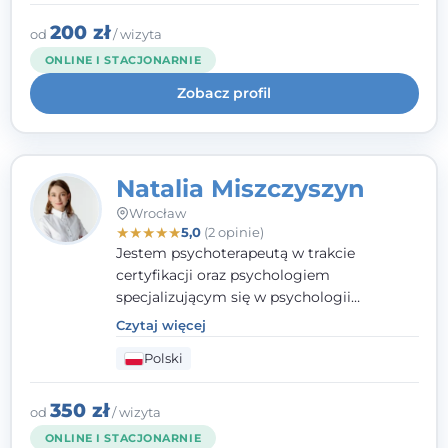
interwencji kryzysowej i seksuologii
klinicznej na SWPS we Wrocławiu. W pracy
200 zł
od
/ wizyta
kieruję się empatią, etyką zawodową i
ONLINE I STACJONARNIE
uważnością na potrzeby klienta.
Zobacz profil
Natalia Miszczyszyn
Wrocław
★
★
★
★
★
5,0
(2 opinie)
Jestem psychoterapeutą w trakcie
certyfikacji oraz psychologiem
specjalizującym się w psychologii
klinicznej. Ukończyłam również studia
Czytaj więcej
podyplomowe z Praktycznej Diagnozy
Polski
Psychologicznej. Aktywnie uczestniczę w
działalności Polskiego Towarzystwa
Psychiatrycznego oraz Polskiego
350 zł
od
/ wizyta
Towarzystwa Psychologicznego, a także
ONLINE I STACJONARNIE