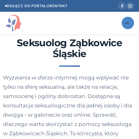
DOŁĄCZ DO PORTALU
KONTAKT
Seksuolog Ząbkowice
Znajdź swojego specjalistę
NOWOŚĆ
Śląskie
Gabinety
NOWOŚĆ
Według specjalizacji
Wyzwania w sferze intymnej mogą wpływać nie
Psycholog w Twoim języku
tylko na sferę seksualną, ale także na relacje,
Diagnozy psychologiczne
samoocenę i ogólny dobrostan. Dostępne są
konsultacje seksuologiczne dla jednej osoby i dla
Testy psychologiczne
dwojga - w gabinecie oraz online. Sprawdź,
Dawka wiedzy
dlaczego warto skorzystać z pomocy seksuologa
w Ząbkowicach Śląskich. To klinicysta, który
Dla specjalistów