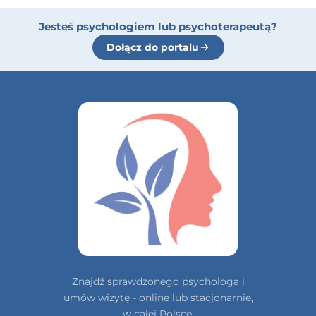
Jesteś psychologiem lub psychoterapeutą?
Dołącz do portalu
Znajdź sprawdzonego psychologa i
umów wizytę - online lub stacjonarnie,
w całej Polsce.