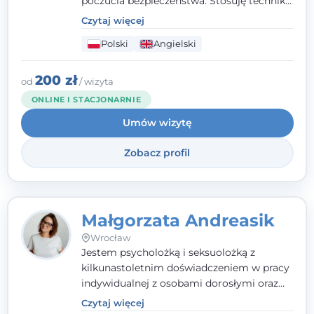
poczucia bezpieczeństwa. Stosuję techniki
poznawczo-behawioralne oraz metody,
Czytaj więcej
które koncentrują się na rozwiązaniach
Polski
Angielski
(TSR). Te polegają na osiąganiu
zamierzonych celów (doprowadzeniu do
rozwiązania trudnych sytuacji) poprzez
200 zł
od
/ wizyta
identyfikowanie i wzmacnianie zasobów
ONLINE I STACJONARNIE
oraz mocnych stron klienta. W swojej
Umów wizytę
pracy korzystam także z metod dialogu
motywacyjnego i
treningu uważności
.
Zobacz profil
Małgorzata Andreasik
Wrocław
Jestem psycholożką i seksuolożką z
kilkunastoletnim doświadczeniem w pracy
indywidualnej z osobami dorosłymi oraz
parami. Specjalizuję się w obszarze zdrowia
Czytaj więcej