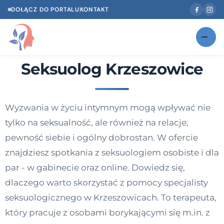
DOŁĄCZ DO PORTALU
KONTAKT
Seksuolog Krzeszowice
Znajdź swojego specjalistę
NOWOŚĆ
Gabinety
NOWOŚĆ
Wyzwania w życiu intymnym mogą wpływać nie
Według specjalizacji
tylko na seksualność, ale również na relacje,
Psycholog w Twoim języku
pewność siebie i ogólny dobrostan. W ofercie
znajdziesz spotkania z seksuologiem osobiste i dla
Diagnozy psychologiczne
par - w gabinecie oraz online. Dowiedz się,
Testy psychologiczne
dlaczego warto skorzystać z pomocy specjalisty
seksuologicznego w Krzeszowicach. To terapeuta,
Dawka wiedzy
który pracuje z osobami borykającymi się m.in. z
Dla specjalistów