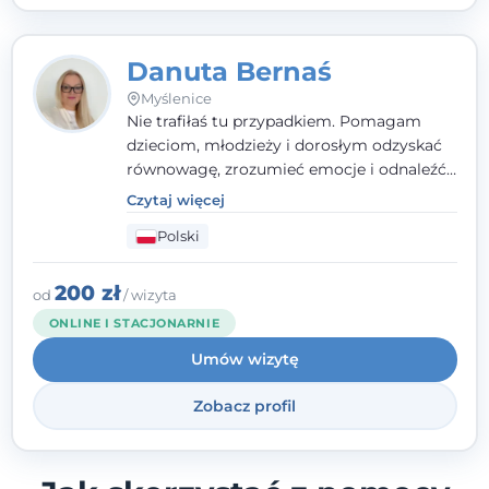
Danuta Bernaś
Myślenice
Nie trafiłaś tu przypadkiem. Pomagam
dzieciom, młodzieży i dorosłym odzyskać
równowagę, zrozumieć emocje i odnaleźć
wewnętrzną siłę. Moja droga do
Czytaj więcej
psychologii zaczęła się od życia - pełnego
Polski
wyzwań, które nauczyły mnie uważności,
empatii i pokory. Dziś łączę doświadczenie
nauczycielki, psychologa, psychoterapeuty
200 zł
od
/ wizyta
i seksuologa tworząc bezpieczną
ONLINE I STACJONARNIE
przestrzeń, w której można poczuć spokój i
Umów wizytę
wsparcie. Nie obiecuję łatwych rozwiązań -
ale mogę obiecać, że będę po Twojej
Zobacz profil
stronie.