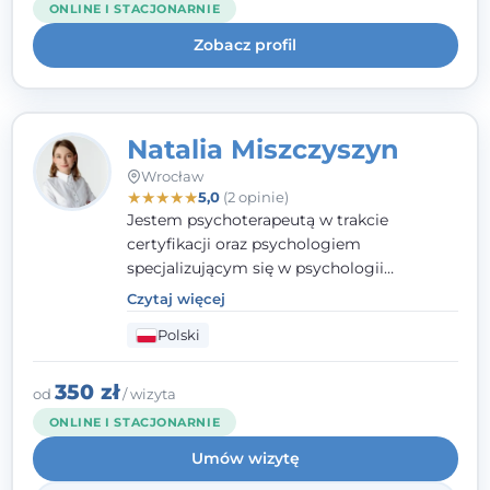
ONLINE I STACJONARNIE
uważnością na potrzeby klienta.
Zobacz profil
Natalia Miszczyszyn
Wrocław
★
★
★
★
★
5,0
(2 opinie)
Jestem psychoterapeutą w trakcie
certyfikacji oraz psychologiem
specjalizującym się w psychologii
klinicznej. Ukończyłam również studia
Czytaj więcej
podyplomowe z Praktycznej Diagnozy
Polski
Psychologicznej. Aktywnie uczestniczę w
działalności Polskiego Towarzystwa
Psychiatrycznego oraz Polskiego
350 zł
od
/ wizyta
Towarzystwa Psychologicznego, a także
ONLINE I STACJONARNIE
jestem członkiem nadzwyczajnym
Umów wizytę
Wielkopolskiego Towarzystwa Terapii
Systemowej.