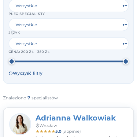
PŁEĆ SPECJALISTY
JĘZYK
CENA:
200 ZŁ - 350 ZŁ
Wyczyść filtry
Znaleziono
7
specjalistów
Adrianna Walkowiak
Wrocław
★
★
★
★
★
5,0
(3 opinie)