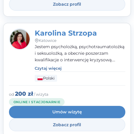
Zobacz profil
Karolina Strzopa
Katowice
Jestem psycholożką, psychotraumatolożką
i seksuolożką, a obecnie poszerzam
kwalifikacje o interwencję kryzysową.
Pracuję w nurcie terapii trzeciej fali, łącząc
Czytaj więcej
metody o potwierdzonej skuteczności.
Polski
Towarzyszę młodzieży, dorosłym i parom w
radzeniu sobie z bolesnymi
doświadczeniami tak, by mogli żyć pełniej.
200 zł
od
/ wizyta
ONLINE I STACJONARNIE
Umów wizytę
Zobacz profil