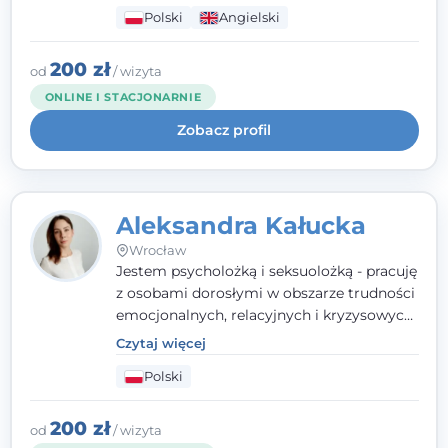
seksualnego, żałoby, kryzysów życiowych i
Polski
Angielski
wypalenia zawodowego. Pracuję w języku
polskim i angielskim, w podejściu
humanistycznym, opartym na
200 zł
od
/ wizyta
partnerstwie i podmiotowości klienta.
ONLINE I STACJONARNIE
Zobacz profil
Aleksandra Kałucka
Wrocław
Jestem psycholożką i seksuolożką - pracuję
z osobami dorosłymi w obszarze trudności
emocjonalnych, relacyjnych i kryzysowych,
w tym z osobami po doświadczeniach
Czytaj więcej
przemocy. Ukończyłam psychologię
Polski
kliniczną oraz studia podyplomowe z
interwencji kryzysowej i seksuologii
klinicznej na SWPS we Wrocławiu. W pracy
200 zł
od
/ wizyta
kieruję się empatią, etyką zawodową i