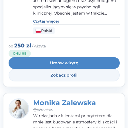
Jestem seksuologiem oraz psychologiem
specjalizującym się w psychologii
klinicznej. Obecnie jestem w trakcie
szkolenia na psychoterapeutę
Czytaj więcej
systemowego. Posiadam status członka
Polski
nadzwyczajnego Wielkopolskiego
Towarzystwa
Terapii Systemowej
oraz
należę do Polskiego Towarzystwa
250 zł
od
/ wizyta
Psychiatrycznego. W mojej pracy na
ONLINE
pierwszym miejscu stawiam budowanie
Umów wizytę
atmosfery bezpieczeństwa i zrozumienia w
relacjach z Klientami. Istotna dla nie jest
Zobacz profil
również koncentracja na dostępnych
zasobach.
Monika Zalewska
Wrocław
W relacjach z klientami priorytetem dla
mnie jest budowanie atmosfery bliskości i