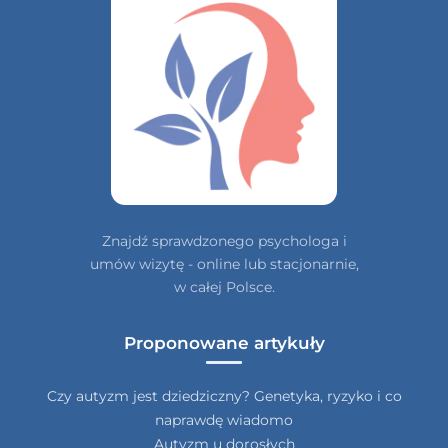
Znajdź sprawdzonego psychologa i
umów wizytę - online lub stacjonarnie,
w całej Polsce.
Proponowane artykuły
Czy autyzm jest dziedziczny? Genetyka, ryzyko i co
naprawdę wiadomo
Autyzm u dorosłych