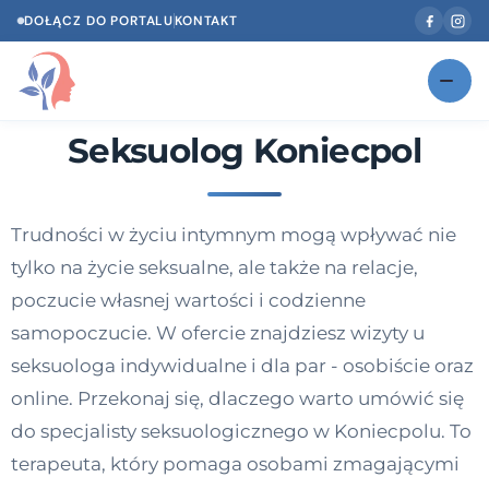
DOŁĄCZ DO PORTALU
KONTAKT
Seksuolog Koniecpol
Znajdź swojego specjalistę
NOWOŚĆ
Gabinety
NOWOŚĆ
Trudności w życiu intymnym mogą wpływać nie
Według specjalizacji
tylko na życie seksualne, ale także na relacje,
Psycholog w Twoim języku
poczucie własnej wartości i codzienne
samopoczucie. W ofercie znajdziesz wizyty u
Diagnozy psychologiczne
seksuologa indywidualne i dla par - osobiście oraz
Testy psychologiczne
online. Przekonaj się, dlaczego warto umówić się
do specjalisty seksuologicznego w Koniecpolu. To
Dawka wiedzy
terapeuta, który pomaga osobami zmagającymi
Dla specjalistów