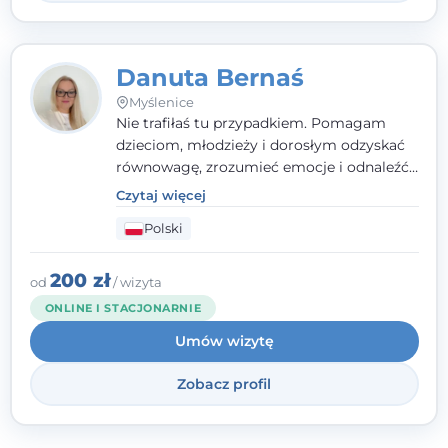
Danuta Bernaś
Myślenice
Nie trafiłaś tu przypadkiem. Pomagam
dzieciom, młodzieży i dorosłym odzyskać
równowagę, zrozumieć emocje i odnaleźć
wewnętrzną siłę. Moja droga do
Czytaj więcej
psychologii zaczęła się od życia - pełnego
Polski
wyzwań, które nauczyły mnie uważności,
empatii i pokory. Dziś łączę doświadczenie
nauczycielki, psychologa, psychoterapeuty
200 zł
od
/ wizyta
i seksuologa tworząc bezpieczną
ONLINE I STACJONARNIE
przestrzeń, w której można poczuć spokój i
Umów wizytę
wsparcie. Nie obiecuję łatwych rozwiązań -
ale mogę obiecać, że będę po Twojej
Zobacz profil
stronie.