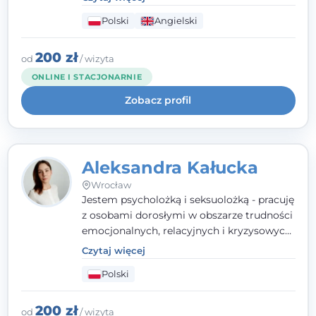
seksualnego, żałoby, kryzysów życiowych i
Polski
Angielski
wypalenia zawodowego. Pracuję w języku
polskim i angielskim, w podejściu
humanistycznym, opartym na
200 zł
od
/ wizyta
partnerstwie i podmiotowości klienta.
ONLINE I STACJONARNIE
Zobacz profil
Aleksandra Kałucka
Wrocław
Jestem psycholożką i seksuolożką - pracuję
z osobami dorosłymi w obszarze trudności
emocjonalnych, relacyjnych i kryzysowych,
w tym z osobami po doświadczeniach
Czytaj więcej
przemocy. Ukończyłam psychologię
Polski
kliniczną oraz studia podyplomowe z
interwencji kryzysowej i seksuologii
klinicznej na SWPS we Wrocławiu. W pracy
200 zł
od
/ wizyta