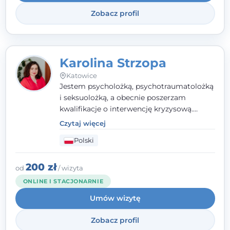
Systemowej.
Zobacz profil
Karolina Strzopa
Katowice
Jestem psycholożką, psychotraumatolożką
i seksuolożką, a obecnie poszerzam
kwalifikacje o interwencję kryzysową.
Pracuję w nurcie terapii trzeciej fali, łącząc
Czytaj więcej
metody o potwierdzonej skuteczności.
Polski
Towarzyszę młodzieży, dorosłym i parom w
radzeniu sobie z bolesnymi
doświadczeniami tak, by mogli żyć pełniej.
200 zł
od
/ wizyta
ONLINE I STACJONARNIE
Umów wizytę
Zobacz profil