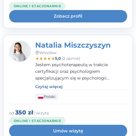
kieruję się empatią, etyką zawodową i
ONLINE I STACJONARNIE
uważnością na potrzeby klienta.
Zobacz profil
Natalia Miszczyszyn
Wrocław
★
★
★
★
★
5,0
(2 opinie)
Jestem psychoterapeutą w trakcie
certyfikacji oraz psychologiem
specjalizującym się w psychologii
klinicznej. Ukończyłam również studia
Czytaj więcej
podyplomowe z Praktycznej Diagnozy
Polski
Psychologicznej. Aktywnie uczestniczę w
działalności Polskiego Towarzystwa
Psychiatrycznego oraz Polskiego
350 zł
od
/ wizyta
Towarzystwa Psychologicznego, a także
ONLINE I STACJONARNIE
jestem członkiem nadzwyczajnym
Umów wizytę
Wielkopolskiego Towarzystwa Terapii