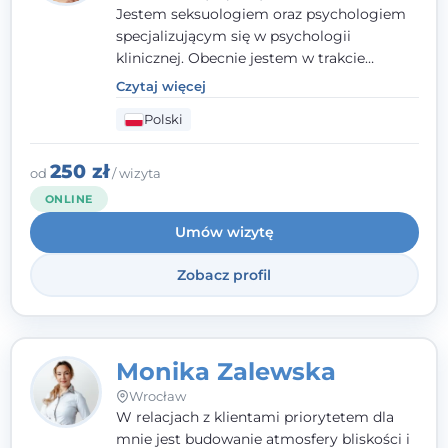
Jestem seksuologiem oraz psychologiem
specjalizującym się w psychologii
klinicznej. Obecnie jestem w trakcie
szkolenia na psychoterapeutę
Czytaj więcej
systemowego. Posiadam status członka
Polski
nadzwyczajnego Wielkopolskiego
Towarzystwa
Terapii Systemowej
oraz
należę do Polskiego Towarzystwa
250 zł
od
/ wizyta
Psychiatrycznego. W mojej pracy na
ONLINE
pierwszym miejscu stawiam budowanie
Umów wizytę
atmosfery bezpieczeństwa i zrozumienia w
relacjach z Klientami. Istotna dla nie jest
Zobacz profil
również koncentracja na dostępnych
zasobach.
Monika Zalewska
Wrocław
W relacjach z klientami priorytetem dla
mnie jest budowanie atmosfery bliskości i