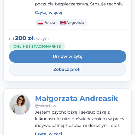
poczucia bezpieczeństwa. Stosuję techniki
poznawczo-behawioralne oraz metody,
Czytaj więcej
które koncentrują się na rozwiązaniach
Polski
Angielski
(TSR). Te polegają na osiąganiu
zamierzonych celów (doprowadzeniu do
rozwiązania trudnych sytuacji) poprzez
200 zł
od
/ wizyta
identyfikowanie i wzmacnianie zasobów
ONLINE I STACJONARNIE
oraz mocnych stron klienta. W swojej
Umów wizytę
pracy korzystam także z metod dialogu
motywacyjnego i
treningu uważności
.
Zobacz profil
Małgorzata Andreasik
Wrocław
Jestem psycholożką i seksuolożką z
kilkunastoletnim doświadczeniem w pracy
indywidualnej z osobami dorosłymi oraz
parami. Specjalizuję się w obszarze zdrowia
Czytaj więcej