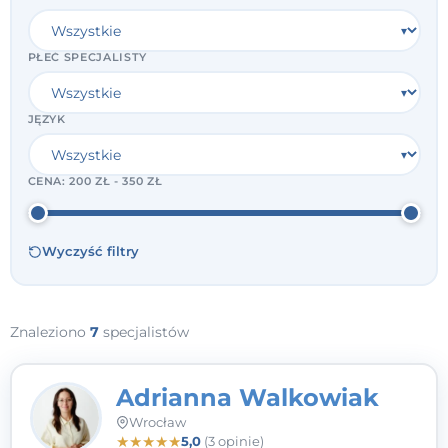
PŁEĆ SPECJALISTY
JĘZYK
CENA:
200 ZŁ - 350 ZŁ
Wyczyść filtry
Znaleziono
7
specjalistów
Adrianna Walkowiak
Wrocław
★
★
★
★
★
5,0
(3 opinie)