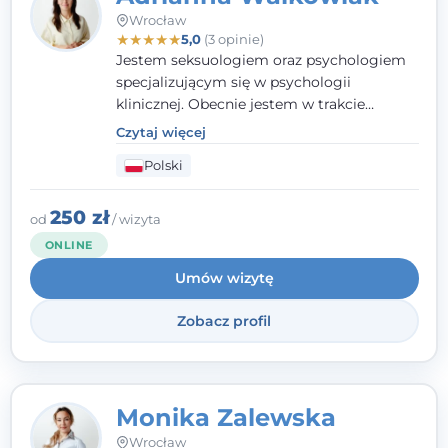
Wrocław
★
★
★
★
★
5,0
(3 opinie)
Jestem seksuologiem oraz psychologiem
specjalizującym się w psychologii
klinicznej. Obecnie jestem w trakcie
szkolenia na psychoterapeutę
Czytaj więcej
systemowego. Posiadam status członka
Polski
nadzwyczajnego Wielkopolskiego
Towarzystwa
Terapii Systemowej
oraz
należę do Polskiego Towarzystwa
250 zł
od
/ wizyta
Psychiatrycznego. W mojej pracy na
ONLINE
pierwszym miejscu stawiam budowanie
Umów wizytę
atmosfery bezpieczeństwa i zrozumienia w
relacjach z Klientami. Istotna dla nie jest
Zobacz profil
również koncentracja na dostępnych
zasobach.
Monika Zalewska
Wrocław