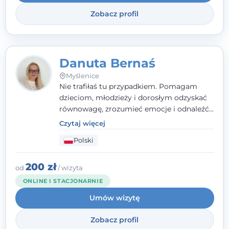
Zobacz profil
Danuta Bernaś
Myślenice
Nie trafiłaś tu przypadkiem. Pomagam
dzieciom, młodzieży i dorosłym odzyskać
równowagę, zrozumieć emocje i odnaleźć
wewnętrzną siłę. Moja droga do
Czytaj więcej
psychologii zaczęła się od życia - pełnego
Polski
wyzwań, które nauczyły mnie uważności,
empatii i pokory. Dziś łączę doświadczenie
nauczycielki, psychologa, psychoterapeuty
200 zł
od
/ wizyta
i seksuologa tworząc bezpieczną
ONLINE I STACJONARNIE
przestrzeń, w której można poczuć spokój i
Umów wizytę
wsparcie. Nie obiecuję łatwych rozwiązań -
ale mogę obiecać, że będę po Twojej
Zobacz profil
stronie.