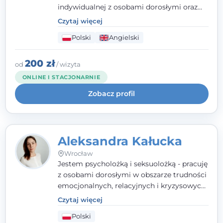
indywidualnej z osobami dorosłymi oraz
parami. Specjalizuję się w obszarze zdrowia
Czytaj więcej
seksualnego, żałoby, kryzysów życiowych i
Polski
Angielski
wypalenia zawodowego. Pracuję w języku
polskim i angielskim, w podejściu
humanistycznym, opartym na
200 zł
od
/ wizyta
partnerstwie i podmiotowości klienta.
ONLINE I STACJONARNIE
Zobacz profil
Aleksandra Kałucka
Wrocław
Jestem psycholożką i seksuolożką - pracuję
z osobami dorosłymi w obszarze trudności
emocjonalnych, relacyjnych i kryzysowych,
w tym z osobami po doświadczeniach
Czytaj więcej
przemocy. Ukończyłam psychologię
Polski
kliniczną oraz studia podyplomowe z