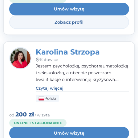
jestem członkiem nadzwyczajnym
Umów wizytę
Wielkopolskiego Towarzystwa Terapii
Systemowej.
Zobacz profil
Karolina Strzopa
Katowice
Jestem psycholożką, psychotraumatolożką
i seksuolożką, a obecnie poszerzam
kwalifikacje o interwencję kryzysową.
Pracuję w nurcie terapii trzeciej fali, łącząc
Czytaj więcej
metody o potwierdzonej skuteczności.
Polski
Towarzyszę młodzieży, dorosłym i parom w
radzeniu sobie z bolesnymi
doświadczeniami tak, by mogli żyć pełniej.
200 zł
od
/ wizyta
ONLINE I STACJONARNIE
Umów wizytę