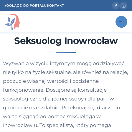
DOŁĄCZ DO PORTALU
KONTAKT
Seksuolog Inowrocław
Znajdź swojego specjalistę
NOWOŚĆ
Gabinety
NOWOŚĆ
Wyzwania w życiu intymnym mogą oddziaływać
Według specjalizacji
nie tylko na życie seksualne, ale również na relacje,
Psycholog w Twoim języku
poczucie własnej wartości i codzienne
funkcjonowanie. Dostępne są konsultacje
Diagnozy psychologiczne
seksuologiczne dla jednej osoby i dla par - w
Testy psychologiczne
gabinecie oraz zdalnie. Przekonaj się, dlaczego
warto sięgnąć po pomoc seksuologa w
Dawka wiedzy
Inowrocławiu. To specjalista, który pomaga
Dla specjalistów