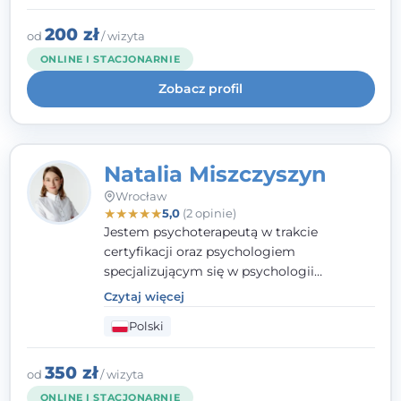
interwencji kryzysowej i seksuologii
klinicznej na SWPS we Wrocławiu. W pracy
200 zł
od
/ wizyta
kieruję się empatią, etyką zawodową i
ONLINE I STACJONARNIE
uważnością na potrzeby klienta.
Zobacz profil
Natalia Miszczyszyn
Wrocław
★
★
★
★
★
5,0
(2 opinie)
Jestem psychoterapeutą w trakcie
certyfikacji oraz psychologiem
specjalizującym się w psychologii
klinicznej. Ukończyłam również studia
Czytaj więcej
podyplomowe z Praktycznej Diagnozy
Polski
Psychologicznej. Aktywnie uczestniczę w
działalności Polskiego Towarzystwa
Psychiatrycznego oraz Polskiego
350 zł
od
/ wizyta
Towarzystwa Psychologicznego, a także
ONLINE I STACJONARNIE