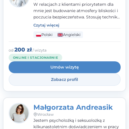
W relacjach z klientami priorytetem dla
mnie jest budowanie atmosfery bliskości i
poczucia bezpieczeństwa. Stosuję techniki
poznawczo-behawioralne oraz metody,
Czytaj więcej
które koncentrują się na rozwiązaniach
Polski
Angielski
(TSR). Te polegają na osiąganiu
zamierzonych celów (doprowadzeniu do
rozwiązania trudnych sytuacji) poprzez
200 zł
od
/ wizyta
identyfikowanie i wzmacnianie zasobów
ONLINE I STACJONARNIE
oraz mocnych stron klienta. W swojej
Umów wizytę
pracy korzystam także z metod dialogu
motywacyjnego i
treningu uważności
.
Zobacz profil
Małgorzata Andreasik
Wrocław
Jestem psycholożką i seksuolożką z
kilkunastoletnim doświadczeniem w pracy