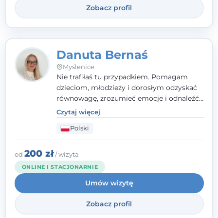
Zobacz profil
Danuta Bernaś
Myślenice
Nie trafiłaś tu przypadkiem. Pomagam
dzieciom, młodzieży i dorosłym odzyskać
równowagę, zrozumieć emocje i odnaleźć
wewnętrzną siłę. Moja droga do
Czytaj więcej
psychologii zaczęła się od życia - pełnego
Polski
wyzwań, które nauczyły mnie uważności,
empatii i pokory. Dziś łączę doświadczenie
nauczycielki, psychologa, psychoterapeuty
200 zł
od
/ wizyta
i seksuologa tworząc bezpieczną
ONLINE I STACJONARNIE
przestrzeń, w której można poczuć spokój i
Umów wizytę
wsparcie. Nie obiecuję łatwych rozwiązań -
ale mogę obiecać, że będę po Twojej
Zobacz profil
stronie.