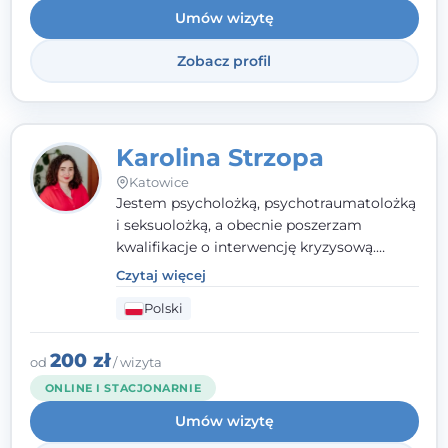
Umów wizytę
Wielkopolskiego Towarzystwa Terapii
Systemowej.
Zobacz profil
Karolina Strzopa
Katowice
Jestem psycholożką, psychotraumatolożką
i seksuolożką, a obecnie poszerzam
kwalifikacje o interwencję kryzysową.
Pracuję w nurcie terapii trzeciej fali, łącząc
Czytaj więcej
metody o potwierdzonej skuteczności.
Polski
Towarzyszę młodzieży, dorosłym i parom w
radzeniu sobie z bolesnymi
doświadczeniami tak, by mogli żyć pełniej.
200 zł
od
/ wizyta
ONLINE I STACJONARNIE
Umów wizytę