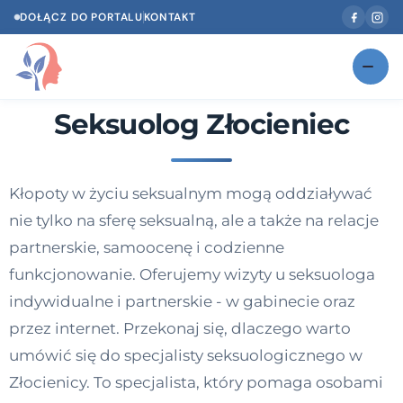
DOŁĄCZ DO PORTALU
KONTAKT
Seksuolog Złocieniec
Znajdź swojego specjalistę
NOWOŚĆ
Gabinety
NOWOŚĆ
Kłopoty w życiu seksualnym mogą oddziaływać
Według specjalizacji
nie tylko na sferę seksualną, ale a także na relacje
Psycholog w Twoim języku
partnerskie, samoocenę i codzienne
funkcjonowanie. Oferujemy wizyty u seksuologa
Diagnozy psychologiczne
indywidualne i partnerskie - w gabinecie oraz
Testy psychologiczne
przez internet. Przekonaj się, dlaczego warto
umówić się do specjalisty seksuologicznego w
Dawka wiedzy
Złocienicy. To specjalista, który pomaga osobami
Dla specjalistów