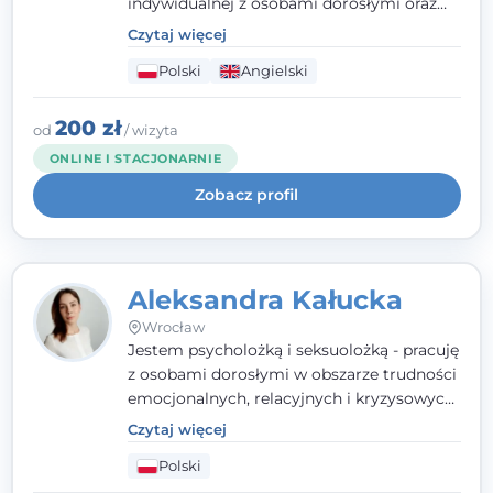
indywidualnej z osobami dorosłymi oraz
parami. Specjalizuję się w obszarze zdrowia
Czytaj więcej
seksualnego, żałoby, kryzysów życiowych i
Polski
Angielski
wypalenia zawodowego. Pracuję w języku
polskim i angielskim, w podejściu
humanistycznym, opartym na
200 zł
od
/ wizyta
partnerstwie i podmiotowości klienta.
ONLINE I STACJONARNIE
Zobacz profil
Aleksandra Kałucka
Wrocław
Jestem psycholożką i seksuolożką - pracuję
z osobami dorosłymi w obszarze trudności
emocjonalnych, relacyjnych i kryzysowych,
w tym z osobami po doświadczeniach
Czytaj więcej
przemocy. Ukończyłam psychologię
Polski
kliniczną oraz studia podyplomowe z