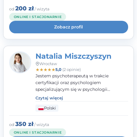
interwencji kryzysowej i seksuologii
klinicznej na SWPS we Wrocławiu. W pracy
200 zł
od
/ wizyta
kieruję się empatią, etyką zawodową i
ONLINE I STACJONARNIE
uważnością na potrzeby klienta.
Zobacz profil
Natalia Miszczyszyn
Wrocław
★
★
★
★
★
5,0
(2 opinie)
Jestem psychoterapeutą w trakcie
certyfikacji oraz psychologiem
specjalizującym się w psychologii
klinicznej. Ukończyłam również studia
Czytaj więcej
podyplomowe z Praktycznej Diagnozy
Polski
Psychologicznej. Aktywnie uczestniczę w
działalności Polskiego Towarzystwa
Psychiatrycznego oraz Polskiego
350 zł
od
/ wizyta
Towarzystwa Psychologicznego, a także
ONLINE I STACJONARNIE
jestem członkiem nadzwyczajnym