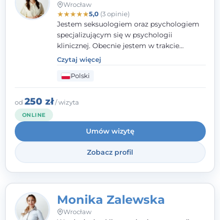
Wrocław
★
★
★
★
★
5,0
(3 opinie)
Jestem seksuologiem oraz psychologiem
specjalizującym się w psychologii
klinicznej. Obecnie jestem w trakcie
szkolenia na psychoterapeutę
Czytaj więcej
systemowego. Posiadam status członka
Polski
nadzwyczajnego Wielkopolskiego
Towarzystwa
Terapii Systemowej
oraz
należę do Polskiego Towarzystwa
250 zł
od
/ wizyta
Psychiatrycznego. W mojej pracy na
ONLINE
pierwszym miejscu stawiam budowanie
Umów wizytę
atmosfery bezpieczeństwa i zrozumienia w
relacjach z Klientami. Istotna dla nie jest
Zobacz profil
również koncentracja na dostępnych
zasobach.
Monika Zalewska
Wrocław