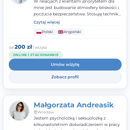
W relacjach z klientami priorytetem dla
mnie jest budowanie atmosfery bliskości i
poczucia bezpieczeństwa. Stosuję techniki
poznawczo-behawioralne oraz metody,
Czytaj więcej
które koncentrują się na rozwiązaniach
Polski
Angielski
(TSR). Te polegają na osiąganiu
zamierzonych celów (doprowadzeniu do
rozwiązania trudnych sytuacji) poprzez
200 zł
od
/ wizyta
identyfikowanie i wzmacnianie zasobów
ONLINE I STACJONARNIE
oraz mocnych stron klienta. W swojej
Umów wizytę
pracy korzystam także z metod dialogu
motywacyjnego i
treningu uważności
.
Zobacz profil
Małgorzata Andreasik
Wrocław
Jestem psycholożką i seksuolożką z
kilkunastoletnim doświadczeniem w pracy