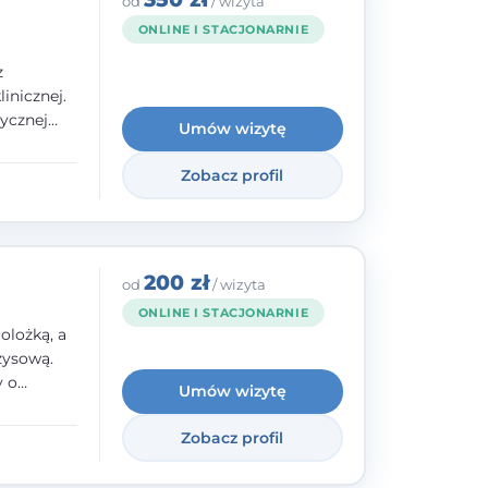
od
/ wizyta
ONLINE I STACJONARNIE
z
inicznej.
ycznej
Umów wizytę
 w
nego oraz
Zobacz profil
e jestem
rzystwa
200 zł
od
/ wizyta
ONLINE I STACJONARNIE
olożką, a
zysową.
y o
Umów wizytę
y,
Zobacz profil