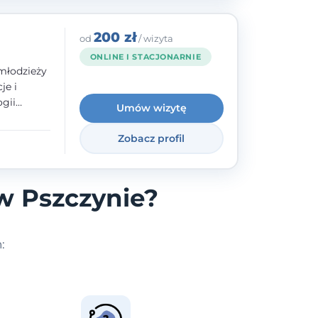
200 zł
od
/ wizyta
ONLINE I STACJONARNIE
młodzieży
je i
gii
Umów wizytę
zyły mnie
enie
Zobacz profil
uologa
oczuć
- ale
w Pszczynie?
: