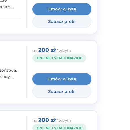
kcie
iadam
Umów wizytę
olskiego
Zobacz profil
y
ami.
ępnych
200 zł
od
/ wizyta
ONLINE I STACJONARNIE
zeństwa.
tody,
Umów wizytę
olegają na
o
Zobacz profil
wanie i
a. W
200 zł
od
/ wizyta
ONLINE I STACJONARNIE