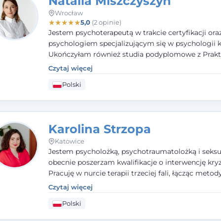
Natalia Miszczyszyn
Wrocław
★
★
★
★
★
5,0
(2 opinie)
Jestem psychoterapeutą w trakcie certyfikacji ora
psychologiem specjalizującym się w psychologii kl
Ukończyłam również studia podyplomowe z Prakt
Diagnozy Psychologicznej. Aktywnie uczestniczę
Czytaj więcej
działalności Polskiego Towarzystwa Psychiatrycz
Polski
Polskiego Towarzystwa Psychologicznego, a takż
członkiem nadzwyczajnym Wielkopolskiego Towa
Terapii Systemowej.
Karolina Strzopa
Katowice
Jestem psycholożką, psychotraumatolożką i seksu
obecnie poszerzam kwalifikacje o interwencję kry
Pracuję w nurcie terapii trzeciej fali, łącząc metod
potwierdzonej skuteczności. Towarzyszę młodzież
Czytaj więcej
dorosłym i parom w radzeniu sobie z bolesnymi
Polski
doświadczeniami tak, by mogli żyć pełniej.