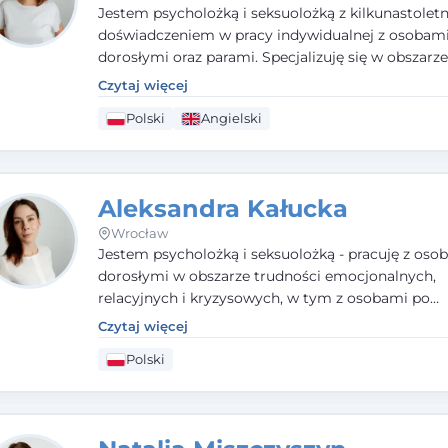
Jestem psycholożką i seksuolożką z kilkunastolet
doświadczeniem w pracy indywidualnej z osobam
dorosłymi oraz parami. Specjalizuję się w obszarz
seksualnego, żałoby, kryzysów życiowych i wypale
Czytaj więcej
zawodowego. Pracuję w języku polskim i angielsk
Polski
Angielski
podejściu humanistycznym, opartym na partnerst
podmiotowości klienta.
Aleksandra Kałucka
Wrocław
Jestem psycholożką i seksuolożką - pracuję z oso
dorosłymi w obszarze trudności emocjonalnych,
relacyjnych i kryzysowych, w tym z osobami po
doświadczeniach przemocy. Ukończyłam psychol
Czytaj więcej
kliniczną oraz studia podyplomowe z interwencji 
Polski
i seksuologii klinicznej na SWPS we Wrocławiu. W
kieruję się empatią, etyką zawodową i uważnością
potrzeby klienta.