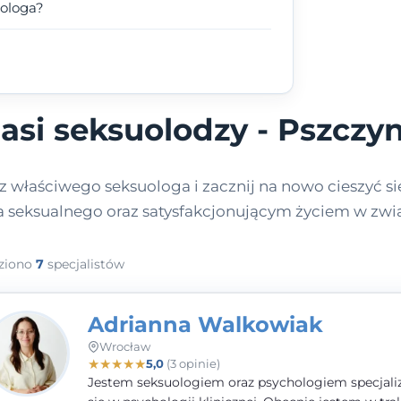
uologa?
asi seksuolodzy - Pszczy
 właściwego seksuologa i zacznij na nowo cieszyć si
a seksualnego oraz satysfakcjonującym życiem w zwi
ziono
7
specjalistów
Adrianna Walkowiak
Wrocław
★
★
★
★
★
5,0
(3 opinie)
Jestem seksuologiem oraz psychologiem specjal