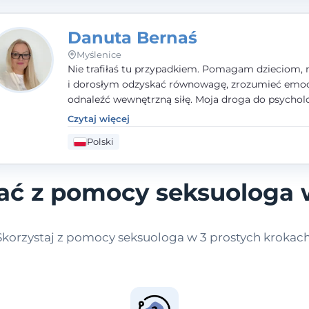
Danuta Bernaś
Myślenice
Nie trafiłaś tu przypadkiem. Pomagam dzieciom, 
i dorosłym odzyskać równowagę, zrozumieć emoc
odnaleźć wewnętrzną siłę. Moja droga do psycholo
zaczęła się od życia - pełnego wyzwań, które nauc
Czytaj więcej
uważności, empatii i pokory. Dziś łączę doświadcz
Polski
nauczycielki, psychologa, psychoterapeuty i seks
tworząc bezpieczną przestrzeń, w której można p
spokój i wsparcie. Nie obiecuję łatwych rozwiązań 
tać z pomocy seksuologa 
mogę obiecać, że będę po Twojej stronie.
Skorzystaj z pomocy seksuologa w 3 prostych krokach