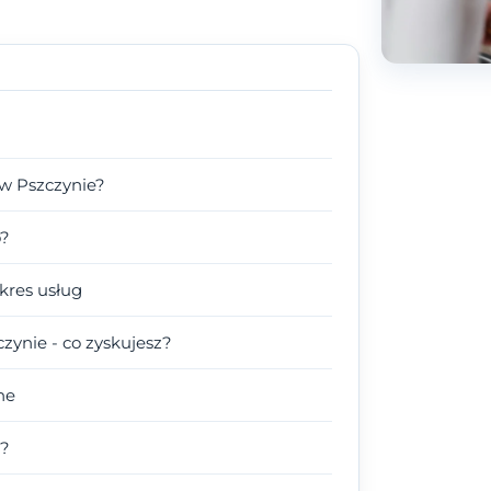
 w Pszczynie?
o?
kres usług
zynie - co zyskujesz?
ne
a?