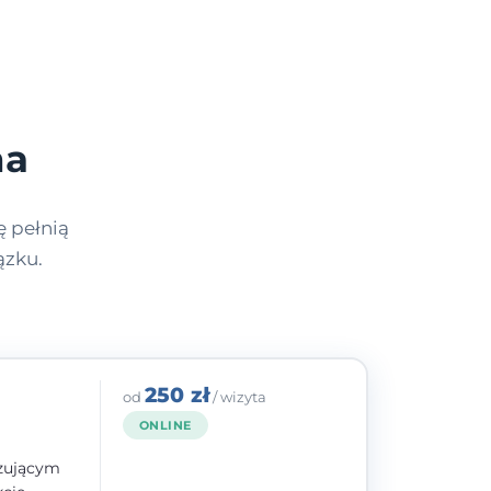
na
ę pełnią
ązku.
250 zł
od
/ wizyta
ONLINE
izującym