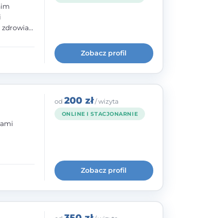
nim
i
e zdrowia
nia
im, w
Zobacz profil
wie i
200 zł
od
/ wizyta
ONLINE I STACJONARNIE
bami
ogię
kryzysowej
Zobacz profil
 pracy
 na
350 zł