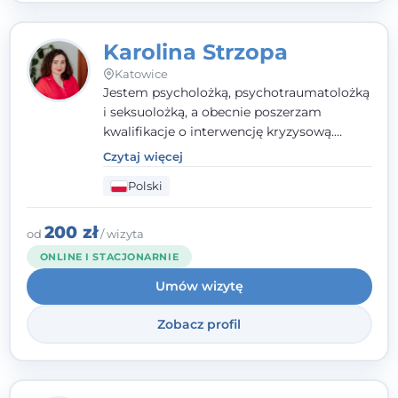
Karolina Strzopa
Katowice
Jestem psycholożką, psychotraumatolożką
i seksuolożką, a obecnie poszerzam
kwalifikacje o interwencję kryzysową.
Pracuję w nurcie terapii trzeciej fali, łącząc
Czytaj więcej
metody o potwierdzonej skuteczności.
Polski
Towarzyszę młodzieży, dorosłym i parom w
radzeniu sobie z bolesnymi
doświadczeniami tak, by mogli żyć pełniej.
200 zł
od
/ wizyta
ONLINE I STACJONARNIE
Umów wizytę
Zobacz profil