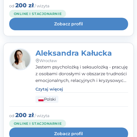
humanistycznym, opartym na
200 zł
od
/ wizyta
partnerstwie i podmiotowości klienta.
ONLINE I STACJONARNIE
Zobacz profil
Aleksandra Kałucka
Wrocław
Jestem psycholożką i seksuolożką - pracuję
z osobami dorosłymi w obszarze trudności
emocjonalnych, relacyjnych i kryzysowych,
w tym z osobami po doświadczeniach
Czytaj więcej
przemocy. Ukończyłam psychologię
Polski
kliniczną oraz studia podyplomowe z
interwencji kryzysowej i seksuologii
klinicznej na SWPS we Wrocławiu. W pracy
200 zł
od
/ wizyta
kieruję się empatią, etyką zawodową i
ONLINE I STACJONARNIE
uważnością na potrzeby klienta.
Zobacz profil