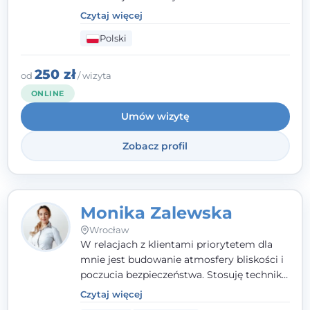
szkolenia na psychoterapeutę
Czytaj więcej
systemowego. Posiadam status członka
Polski
nadzwyczajnego Wielkopolskiego
Towarzystwa
Terapii Systemowej
oraz
należę do Polskiego Towarzystwa
250 zł
od
/ wizyta
Psychiatrycznego. W mojej pracy na
ONLINE
pierwszym miejscu stawiam budowanie
Umów wizytę
atmosfery bezpieczeństwa i zrozumienia w
relacjach z Klientami. Istotna dla nie jest
Zobacz profil
również koncentracja na dostępnych
zasobach.
Monika Zalewska
Wrocław
W relacjach z klientami priorytetem dla
mnie jest budowanie atmosfery bliskości i
poczucia bezpieczeństwa. Stosuję techniki
poznawczo-behawioralne oraz metody,
Czytaj więcej
które koncentrują się na rozwiązaniach