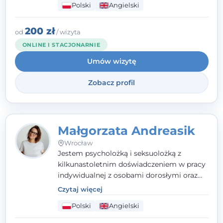
Polski
Angielski
(TSR). Te polegają na osiąganiu
zamierzonych celów (doprowadzeniu do
rozwiązania trudnych sytuacji) poprzez
200 zł
od
/ wizyta
identyfikowanie i wzmacnianie zasobów
ONLINE I STACJONARNIE
oraz mocnych stron klienta. W swojej
Umów wizytę
pracy korzystam także z metod dialogu
motywacyjnego i
treningu uważności
.
Zobacz profil
Małgorzata Andreasik
Wrocław
Jestem psycholożką i seksuolożką z
kilkunastoletnim doświadczeniem w pracy
indywidualnej z osobami dorosłymi oraz
parami. Specjalizuję się w obszarze zdrowia
Czytaj więcej
seksualnego, żałoby, kryzysów życiowych i
Polski
Angielski
wypalenia zawodowego. Pracuję w języku
polskim i angielskim, w podejściu