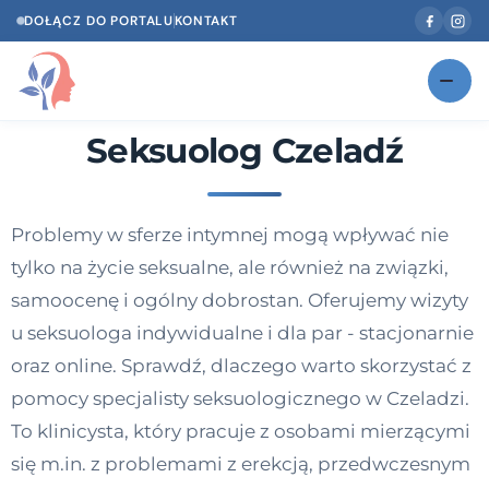
DOŁĄCZ DO PORTALU
KONTAKT
Seksuolog Czeladź
Znajdź swojego specjalistę
NOWOŚĆ
Gabinety
NOWOŚĆ
Problemy w sferze intymnej mogą wpływać nie
Według specjalizacji
tylko na życie seksualne, ale również na związki,
Psycholog w Twoim języku
samoocenę i ogólny dobrostan. Oferujemy wizyty
u seksuologa indywidualne i dla par - stacjonarnie
Diagnozy psychologiczne
oraz online. Sprawdź, dlaczego warto skorzystać z
Testy psychologiczne
pomocy specjalisty seksuologicznego w Czeladzi.
To klinicysta, który pracuje z osobami mierzącymi
Dawka wiedzy
się m.in. z problemami z erekcją, przedwczesnym
Dla specjalistów