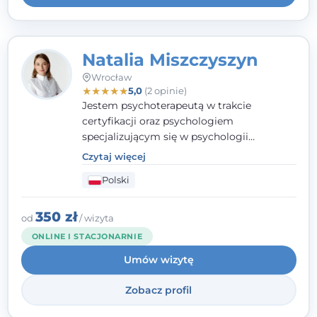
Natalia Miszczyszyn
Wrocław
★
★
★
★
★
5,0
(2 opinie)
Jestem psychoterapeutą w trakcie
certyfikacji oraz psychologiem
specjalizującym się w psychologii
klinicznej. Ukończyłam również studia
Czytaj więcej
podyplomowe z Praktycznej Diagnozy
Polski
Psychologicznej. Aktywnie uczestniczę w
działalności Polskiego Towarzystwa
Psychiatrycznego oraz Polskiego
350 zł
od
/ wizyta
Towarzystwa Psychologicznego, a także
ONLINE I STACJONARNIE
jestem członkiem nadzwyczajnym
Umów wizytę
Wielkopolskiego Towarzystwa Terapii
Systemowej.
Zobacz profil