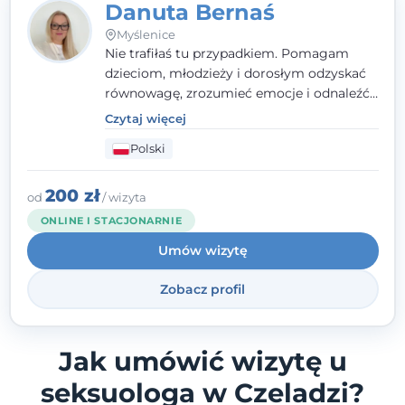
Danuta Bernaś
Myślenice
Nie trafiłaś tu przypadkiem. Pomagam
dzieciom, młodzieży i dorosłym odzyskać
równowagę, zrozumieć emocje i odnaleźć
wewnętrzną siłę. Moja droga do
Czytaj więcej
psychologii zaczęła się od życia - pełnego
Polski
wyzwań, które nauczyły mnie uważności,
empatii i pokory. Dziś łączę doświadczenie
nauczycielki, psychologa, psychoterapeuty
200 zł
od
/ wizyta
i seksuologa tworząc bezpieczną
ONLINE I STACJONARNIE
przestrzeń, w której można poczuć spokój i
Umów wizytę
wsparcie. Nie obiecuję łatwych rozwiązań -
ale mogę obiecać, że będę po Twojej
Zobacz profil
stronie.
Jak umówić wizytę u
seksuologa w Czeladzi?