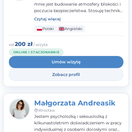
mnie jest budowanie atmosfery bliskości i
poczucia bezpieczeństwa. Stosuję techniki
poznawczo-behawioralne oraz metody,
Czytaj więcej
które koncentrują się na rozwiązaniach
Polski
Angielski
(TSR). Te polegają na osiąganiu
zamierzonych celów (doprowadzeniu do
rozwiązania trudnych sytuacji) poprzez
200 zł
od
/ wizyta
identyfikowanie i wzmacnianie zasobów
ONLINE I STACJONARNIE
oraz mocnych stron klienta. W swojej
Umów wizytę
pracy korzystam także z metod dialogu
motywacyjnego i
treningu uważności
.
Zobacz profil
Małgorzata Andreasik
Wrocław
Jestem psycholożką i seksuolożką z
kilkunastoletnim doświadczeniem w pracy
indywidualnej z osobami dorosłymi oraz