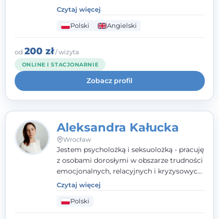
parami. Specjalizuję się w obszarze zdrowia
Czytaj więcej
seksualnego, żałoby, kryzysów życiowych i
Polski
Angielski
wypalenia zawodowego. Pracuję w języku
polskim i angielskim, w podejściu
humanistycznym, opartym na
200 zł
od
/ wizyta
partnerstwie i podmiotowości klienta.
ONLINE I STACJONARNIE
Zobacz profil
Aleksandra Kałucka
Wrocław
Jestem psycholożką i seksuolożką - pracuję
z osobami dorosłymi w obszarze trudności
emocjonalnych, relacyjnych i kryzysowych,
w tym z osobami po doświadczeniach
Czytaj więcej
przemocy. Ukończyłam psychologię
Polski
kliniczną oraz studia podyplomowe z
interwencji kryzysowej i seksuologii