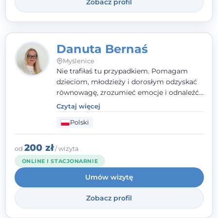
Zobacz profil
Danuta Bernaś
Myślenice
Nie trafiłaś tu przypadkiem. Pomagam
dzieciom, młodzieży i dorosłym odzyskać
równowagę, zrozumieć emocje i odnaleźć
wewnętrzną siłę. Moja droga do
Czytaj więcej
psychologii zaczęła się od życia - pełnego
Polski
wyzwań, które nauczyły mnie uważności,
empatii i pokory. Dziś łączę doświadczenie
nauczycielki, psychologa, psychoterapeuty
200 zł
od
/ wizyta
i seksuologa tworząc bezpieczną
ONLINE I STACJONARNIE
przestrzeń, w której można poczuć spokój i
Umów wizytę
wsparcie. Nie obiecuję łatwych rozwiązań -
ale mogę obiecać, że będę po Twojej
Zobacz profil
stronie.