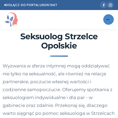
DOŁĄCZ DO PORTALU
KONTAKT
Seksuolog Strzelce
Znajdź swojego specjalistę
NOWOŚĆ
Opolskie
Gabinety
NOWOŚĆ
Według specjalizacji
Wyzwania w sferze intymnej mogą oddziaływać
Psycholog w Twoim języku
nie tylko na seksualność, ale również na relacje
Diagnozy psychologiczne
partnerskie, poczucie własnej wartości i
codzienne samopoczucie. Oferujemy spotkania z
Testy psychologiczne
seksuologiem indywidualne i dla par - w
Dawka wiedzy
gabinecie oraz zdalnie. Przekonaj się, dlaczego
warto sięgnąć po pomoc seksuologa w Strzelcach
Dla specjalistów