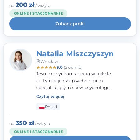
klinicznej na SWPS we Wrocławiu. W pracy
200 zł
od
/ wizyta
kieruję się empatią, etyką zawodową i
ONLINE I STACJONARNIE
uważnością na potrzeby klienta.
Zobacz profil
Natalia Miszczyszyn
Wrocław
★
★
★
★
★
5,0
(2 opinie)
Jestem psychoterapeutą w trakcie
certyfikacji oraz psychologiem
specjalizującym się w psychologii
klinicznej. Ukończyłam również studia
Czytaj więcej
podyplomowe z Praktycznej Diagnozy
Polski
Psychologicznej. Aktywnie uczestniczę w
działalności Polskiego Towarzystwa
Psychiatrycznego oraz Polskiego
350 zł
od
/ wizyta
Towarzystwa Psychologicznego, a także
ONLINE I STACJONARNIE
jestem członkiem nadzwyczajnym