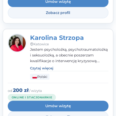
Umów wizytę
Wielkopolskiego Towarzystwa Terapii
Systemowej.
Zobacz profil
Karolina Strzopa
Katowice
Jestem psycholożką, psychotraumatolożką
i seksuolożką, a obecnie poszerzam
kwalifikacje o interwencję kryzysową.
Pracuję w nurcie terapii trzeciej fali, łącząc
Czytaj więcej
metody o potwierdzonej skuteczności.
Polski
Towarzyszę młodzieży, dorosłym i parom w
radzeniu sobie z bolesnymi
doświadczeniami tak, by mogli żyć pełniej.
200 zł
od
/ wizyta
ONLINE I STACJONARNIE
Umów wizytę