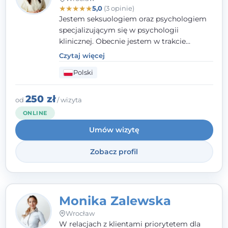
★
★
★
★
★
5,0
(3 opinie)
Jestem seksuologiem oraz psychologiem
specjalizującym się w psychologii
klinicznej. Obecnie jestem w trakcie
szkolenia na psychoterapeutę
Czytaj więcej
systemowego. Posiadam status członka
Polski
nadzwyczajnego Wielkopolskiego
Towarzystwa
Terapii Systemowej
oraz
należę do Polskiego Towarzystwa
250 zł
od
/ wizyta
Psychiatrycznego. W mojej pracy na
ONLINE
pierwszym miejscu stawiam budowanie
Umów wizytę
atmosfery bezpieczeństwa i zrozumienia w
relacjach z Klientami. Istotna dla nie jest
Zobacz profil
również koncentracja na dostępnych
zasobach.
Monika Zalewska
Wrocław
W relacjach z klientami priorytetem dla