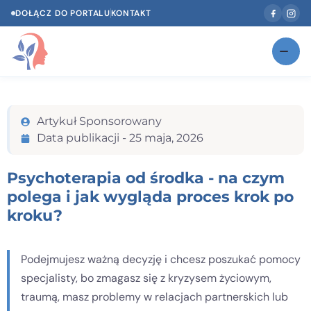
DOŁĄCZ DO PORTALU
KONTAKT
Znajdź swojego specjalistę
NOWOŚĆ
Artykuł Sponsorowany
Gabinety
NOWOŚĆ
Data publikacji -
25 maja, 2026
Według specjalizacji
Psychoterapia od środka - na czym
Psycholog w Twoim języku
polega i jak wygląda proces krok po
kroku?
Diagnozy psychologiczne
Testy psychologiczne
Podejmujesz ważną decyzję i chcesz poszukać pomocy
Dawka wiedzy
specjalisty, bo zmagasz się z kryzysem życiowym,
traumą, masz problemy w relacjach partnerskich lub
Dla specjalistów