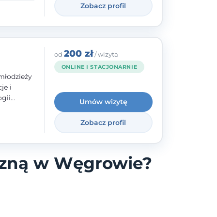
Zobacz profil
200 zł
od
/ wizyta
ONLINE I STACJONARNIE
młodzieży
je i
gii
Umów wizytę
zyły mnie
enie
Zobacz profil
uologa
oczuć
- ale
iczną w Węgrowie?