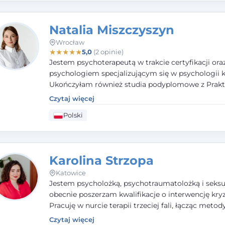
potrzeby klienta.
Natalia Miszczyszyn
Wrocław
★
★
★
★
★
5,0
(2 opinie)
Jestem psychoterapeutą w trakcie certyfikacji ora
psychologiem specjalizującym się w psychologii kl
Ukończyłam również studia podyplomowe z Prakt
Diagnozy Psychologicznej. Aktywnie uczestniczę
Czytaj więcej
działalności Polskiego Towarzystwa Psychiatrycz
Polski
Polskiego Towarzystwa Psychologicznego, a takż
członkiem nadzwyczajnym Wielkopolskiego Towa
Terapii Systemowej.
Karolina Strzopa
Katowice
Jestem psycholożką, psychotraumatolożką i seksu
obecnie poszerzam kwalifikacje o interwencję kry
Pracuję w nurcie terapii trzeciej fali, łącząc metod
potwierdzonej skuteczności. Towarzyszę młodzież
Czytaj więcej