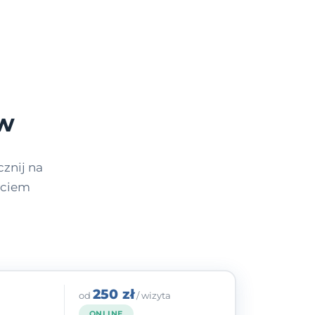
ów
znij na
yciem
250 zł
od
/ wizyta
ONLINE