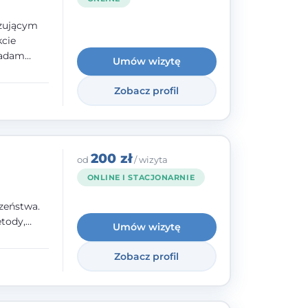
izującym
kcie
iadam
Umów wizytę
olskiego
Zobacz profil
y
ami.
ępnych
200 zł
od
/ wizyta
ONLINE I STACJONARNIE
zeństwa.
tody,
Umów wizytę
olegają na
o
Zobacz profil
wanie i
a. W