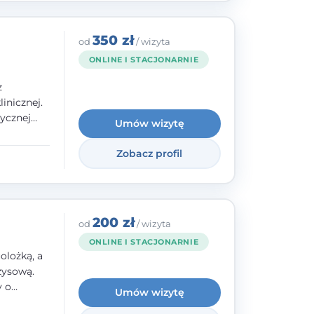
350 zł
od
/ wizyta
ONLINE I STACJONARNIE
z
inicznej.
ycznej
Umów wizytę
 w
nego oraz
Zobacz profil
e jestem
rzystwa
200 zł
od
/ wizyta
ONLINE I STACJONARNIE
olożką, a
zysową.
y o
Umów wizytę
y,