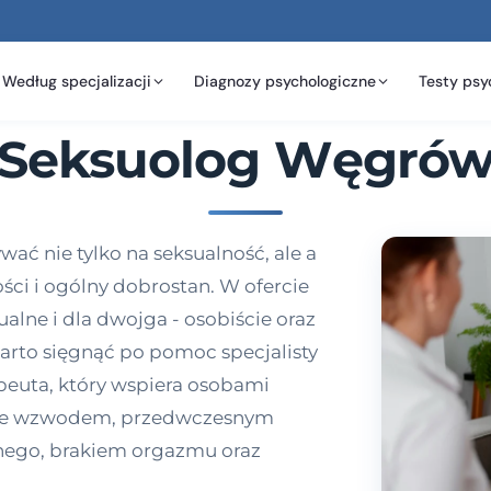
Według specjalizacji
Diagnozy psychologiczne
Testy psy
Seksuolog Węgró
ać nie tylko na seksualność, ale a
ości i ogólny dobrostan. W ofercie
alne i dla dwojga - osobiście oraz
warto sięgnąć po pomoc specjalisty
peuta, który wspiera osobami
i ze wzwodem, przedwczesnym
nego, brakiem orgazmu oraz