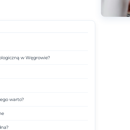
uologiczną w Węgrowie?
zego warto?
ne
dna?