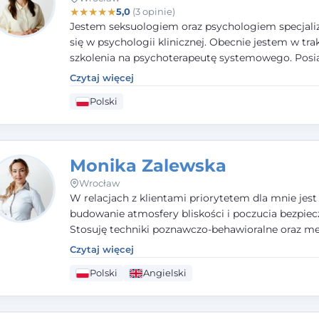
★
★
★
★
★
5,0
(3 opinie)
Jestem seksuologiem oraz psychologiem specjal
się w psychologii klinicznej. Obecnie jestem w tra
szkolenia na psychoterapeutę systemowego. Pos
status członka nadzwyczajnego Wielkopolskiego
Czytaj więcej
Towarzystwa
Terapii Systemowej
oraz należę do P
Polski
Towarzystwa Psychiatrycznego. W mojej pracy na
pierwszym miejscu stawiam budowanie atmosfer
bezpieczeństwa i zrozumienia w relacjach z Klient
Istotna dla nie jest również koncentracja na dost
Monika Zalewska
zasobach.
Wrocław
W relacjach z klientami priorytetem dla mnie jest
budowanie atmosfery bliskości i poczucia bezpiec
Stosuję techniki poznawczo-behawioralne oraz me
które koncentrują się na rozwiązaniach (TSR). Te p
Czytaj więcej
osiąganiu zamierzonych celów (doprowadzeniu d
Polski
Angielski
rozwiązania trudnych sytuacji) poprzez identyfiko
wzmacnianie zasobów oraz mocnych stron klient
swojej pracy korzystam także z metod dialogu