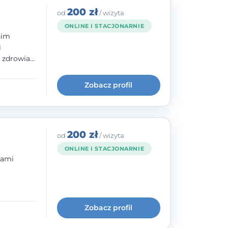
200 zł
od
/ wizyta
ONLINE I STACJONARNIE
nim
i
e zdrowia
nia
im, w
Zobacz profil
wie i
200 zł
od
/ wizyta
ONLINE I STACJONARNIE
bami
ogię
kryzysowej
Zobacz profil
 pracy
 na