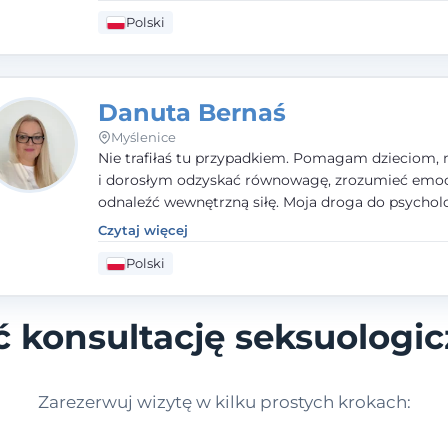
dorosłym i parom w radzeniu sobie z bolesnymi
Polski
doświadczeniami tak, by mogli żyć pełniej.
Danuta Bernaś
Myślenice
Nie trafiłaś tu przypadkiem. Pomagam dzieciom, 
i dorosłym odzyskać równowagę, zrozumieć emoc
odnaleźć wewnętrzną siłę. Moja droga do psycholo
zaczęła się od życia - pełnego wyzwań, które nauc
Czytaj więcej
uważności, empatii i pokory. Dziś łączę doświadcz
Polski
nauczycielki, psychologa, psychoterapeuty i seks
tworząc bezpieczną przestrzeń, w której można p
spokój i wsparcie. Nie obiecuję łatwych rozwiązań 
 konsultację seksuolog
mogę obiecać, że będę po Twojej stronie.
Zarezerwuj wizytę w kilku prostych krokach: