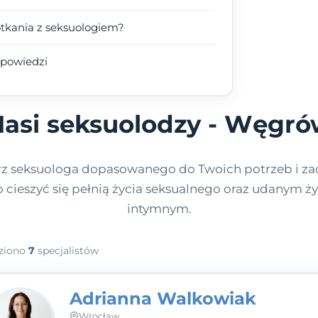
otkania z seksuologiem?
dpowiedzi
asi seksuolodzy - Węgr
z seksuologa dopasowanego do Twoich potrzeb i zac
 cieszyć się pełnią życia seksualnego oraz udanym ż
intymnym.
ziono
7
specjalistów
Adrianna Walkowiak
Wrocław