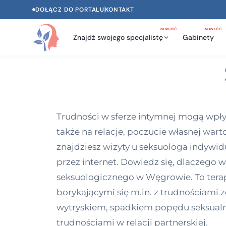
DOŁĄCZ DO PORTALU
KONTAKT
NOWOŚĆ
NOWOŚĆ
Znajdź swojego specjalistę
Gabinety
Trudności w sferze intymnej mogą wpływ
także na relacje, poczucie własnej wart
znajdziesz wizyty u seksuologa indywidu
przez internet. Dowiedz się, dlaczego 
seksuologicznego w Węgrowie. To tera
borykającymi się m.in. z trudnościam
wytryskiem, spadkiem popędu seksual
trudnościami w relacji partnerskiej.