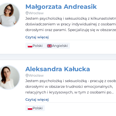
motywacyjnego i
treningu uważności
.
Małgorzata Andreasik
Wrocław
Jestem psycholożką i seksuolożką z kilkunastolet
doświadczeniem w pracy indywidualnej z osobam
dorosłymi oraz parami. Specjalizuję się w obszarz
seksualnego, żałoby, kryzysów życiowych i wypale
Czytaj więcej
zawodowego. Pracuję w języku polskim i angielsk
Polski
Angielski
podejściu humanistycznym, opartym na partnerst
podmiotowości klienta.
Aleksandra Kałucka
Wrocław
Jestem psycholożką i seksuolożką - pracuję z oso
dorosłymi w obszarze trudności emocjonalnych,
relacyjnych i kryzysowych, w tym z osobami po
doświadczeniach przemocy. Ukończyłam psychol
Czytaj więcej
kliniczną oraz studia podyplomowe z interwencji 
Polski
i seksuologii klinicznej na SWPS we Wrocławiu. W
kieruję się empatią, etyką zawodową i uważnością