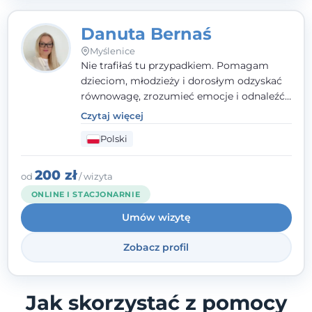
Danuta Bernaś
Myślenice
Nie trafiłaś tu przypadkiem. Pomagam
dzieciom, młodzieży i dorosłym odzyskać
równowagę, zrozumieć emocje i odnaleźć
wewnętrzną siłę. Moja droga do
Czytaj więcej
psychologii zaczęła się od życia - pełnego
Polski
wyzwań, które nauczyły mnie uważności,
empatii i pokory. Dziś łączę doświadczenie
nauczycielki, psychologa, psychoterapeuty
200 zł
od
/ wizyta
i seksuologa tworząc bezpieczną
ONLINE I STACJONARNIE
przestrzeń, w której można poczuć spokój i
Umów wizytę
wsparcie. Nie obiecuję łatwych rozwiązań -
ale mogę obiecać, że będę po Twojej
Zobacz profil
stronie.
Jak skorzystać z pomocy