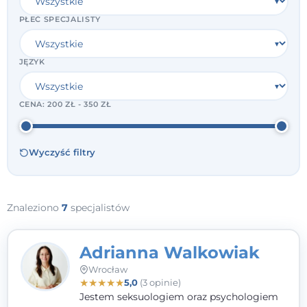
PŁEĆ SPECJALISTY
JĘZYK
CENA:
200 ZŁ - 350 ZŁ
Wyczyść filtry
Znaleziono
7
specjalistów
Adrianna Walkowiak
Wrocław
★
★
★
★
★
5,0
(3 opinie)
Jestem seksuologiem oraz psychologiem