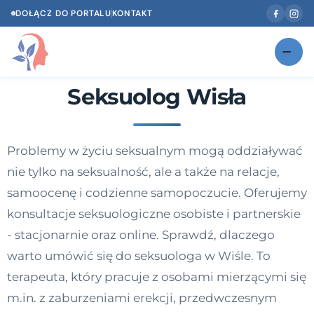
DOŁĄCZ DO PORTALU
KONTAKT
Seksuolog Wisła
Znajdź swojego specjalistę
NOWOŚĆ
Gabinety
NOWOŚĆ
Problemy w życiu seksualnym mogą oddziaływać
Według specjalizacji
nie tylko na seksualność, ale a także na relacje,
Psycholog w Twoim języku
samoocenę i codzienne samopoczucie. Oferujemy
konsultacje seksuologiczne osobiste i partnerskie
Diagnozy psychologiczne
- stacjonarnie oraz online. Sprawdź, dlaczego
Testy psychologiczne
warto umówić się do seksuologa w Wiśle. To
terapeuta, który pracuje z osobami mierzącymi się
Dawka wiedzy
m.in. z zaburzeniami erekcji, przedwczesnym
Dla specjalistów