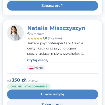
uważnością na potrzeby klienta.
Zobacz profil
Natalia Miszczyszyn
Wrocław
★
★
★
★
★
5,0
(2 opinie)
Jestem psychoterapeutą w trakcie
certyfikacji oraz psychologiem
specjalizującym się w psychologii
klinicznej. Ukończyłam również studia
Czytaj więcej
podyplomowe z Praktycznej Diagnozy
Polski
Psychologicznej. Aktywnie uczestniczę w
działalności Polskiego Towarzystwa
Psychiatrycznego oraz Polskiego
350 zł
od
/ wizyta
Towarzystwa Psychologicznego, a także
ONLINE I STACJONARNIE
jestem członkiem nadzwyczajnym
Umów wizytę
Wielkopolskiego Towarzystwa Terapii
Systemowej.
Zobacz profil