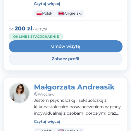
poznawczo-behawioralne oraz metody,
Czytaj więcej
które koncentrują się na rozwiązaniach
Polski
Angielski
(TSR). Te polegają na osiąganiu
zamierzonych celów (doprowadzeniu do
rozwiązania trudnych sytuacji) poprzez
200 zł
od
/ wizyta
identyfikowanie i wzmacnianie zasobów
ONLINE I STACJONARNIE
oraz mocnych stron klienta. W swojej
Umów wizytę
pracy korzystam także z metod dialogu
motywacyjnego i
treningu uważności
.
Zobacz profil
Małgorzata Andreasik
Wrocław
Jestem psycholożką i seksuolożką z
kilkunastoletnim doświadczeniem w pracy
indywidualnej z osobami dorosłymi oraz
parami. Specjalizuję się w obszarze zdrowia
Czytaj więcej
seksualnego, żałoby, kryzysów życiowych i