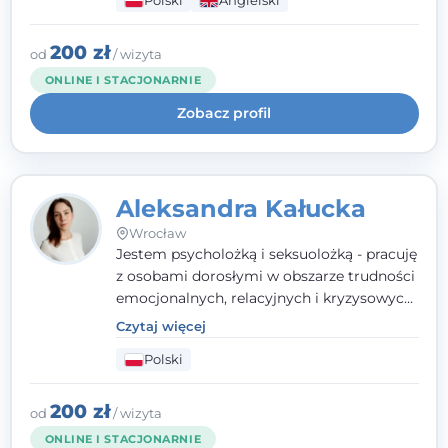
Polski
Angielski
wypalenia zawodowego. Pracuję w języku
polskim i angielskim, w podejściu
humanistycznym, opartym na
200 zł
od
/ wizyta
partnerstwie i podmiotowości klienta.
ONLINE I STACJONARNIE
Zobacz profil
Aleksandra Kałucka
Wrocław
Jestem psycholożką i seksuolożką - pracuję
z osobami dorosłymi w obszarze trudności
emocjonalnych, relacyjnych i kryzysowych,
w tym z osobami po doświadczeniach
Czytaj więcej
przemocy. Ukończyłam psychologię
Polski
kliniczną oraz studia podyplomowe z
interwencji kryzysowej i seksuologii
klinicznej na SWPS we Wrocławiu. W pracy
200 zł
od
/ wizyta
kieruję się empatią, etyką zawodową i
ONLINE I STACJONARNIE