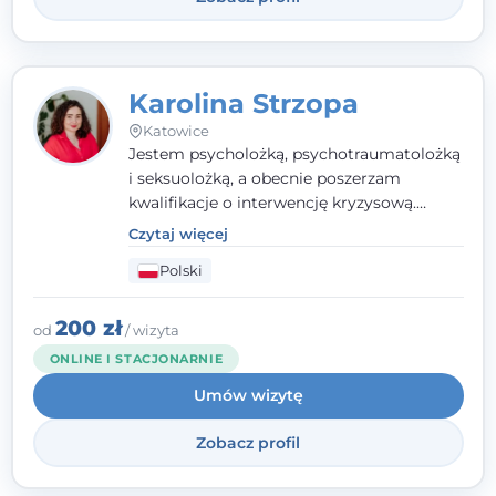
Karolina Strzopa
Katowice
Jestem psycholożką, psychotraumatolożką
i seksuolożką, a obecnie poszerzam
kwalifikacje o interwencję kryzysową.
Pracuję w nurcie terapii trzeciej fali, łącząc
Czytaj więcej
metody o potwierdzonej skuteczności.
Polski
Towarzyszę młodzieży, dorosłym i parom w
radzeniu sobie z bolesnymi
doświadczeniami tak, by mogli żyć pełniej.
200 zł
od
/ wizyta
ONLINE I STACJONARNIE
Umów wizytę
Zobacz profil