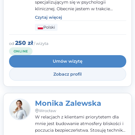
specjalizującym się w psychologii
klinicznej. Obecnie jestem w trakcie
szkolenia na psychoterapeutę
Czytaj więcej
systemowego. Posiadam status członka
Polski
nadzwyczajnego Wielkopolskiego
Towarzystwa
Terapii Systemowej
oraz
należę do Polskiego Towarzystwa
250 zł
od
/ wizyta
Psychiatrycznego. W mojej pracy na
ONLINE
pierwszym miejscu stawiam budowanie
Umów wizytę
atmosfery bezpieczeństwa i zrozumienia w
relacjach z Klientami. Istotna dla nie jest
Zobacz profil
również koncentracja na dostępnych
zasobach.
Monika Zalewska
Wrocław
W relacjach z klientami priorytetem dla
mnie jest budowanie atmosfery bliskości i
poczucia bezpieczeństwa. Stosuję techniki