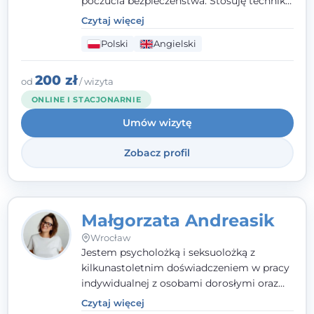
poczucia bezpieczeństwa. Stosuję techniki
poznawczo-behawioralne oraz metody,
Czytaj więcej
które koncentrują się na rozwiązaniach
Polski
Angielski
(TSR). Te polegają na osiąganiu
zamierzonych celów (doprowadzeniu do
rozwiązania trudnych sytuacji) poprzez
200 zł
od
/ wizyta
identyfikowanie i wzmacnianie zasobów
ONLINE I STACJONARNIE
oraz mocnych stron klienta. W swojej
Umów wizytę
pracy korzystam także z metod dialogu
motywacyjnego i
treningu uważności
.
Zobacz profil
Małgorzata Andreasik
Wrocław
Jestem psycholożką i seksuolożką z
kilkunastoletnim doświadczeniem w pracy
indywidualnej z osobami dorosłymi oraz
parami. Specjalizuję się w obszarze zdrowia
Czytaj więcej