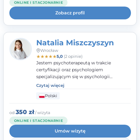
ONLINE I STACJONARNIE
uważnością na potrzeby klienta.
Zobacz profil
Natalia Miszczyszyn
Wrocław
★
★
★
★
★
5,0
(2 opinie)
Jestem psychoterapeutą w trakcie
certyfikacji oraz psychologiem
specjalizującym się w psychologii
klinicznej. Ukończyłam również studia
Czytaj więcej
podyplomowe z Praktycznej Diagnozy
Polski
Psychologicznej. Aktywnie uczestniczę w
działalności Polskiego Towarzystwa
Psychiatrycznego oraz Polskiego
350 zł
od
/ wizyta
Towarzystwa Psychologicznego, a także
ONLINE I STACJONARNIE
jestem członkiem nadzwyczajnym
Umów wizytę
Wielkopolskiego Towarzystwa Terapii
Systemowej.