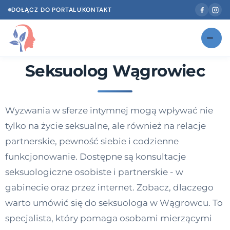
DOŁĄCZ DO PORTALU
KONTAKT
Seksuolog Wągrowiec
Znajdź swojego specjalistę
NOWOŚĆ
Gabinety
NOWOŚĆ
Wyzwania w sferze intymnej mogą wpływać nie
Według specjalizacji
tylko na życie seksualne, ale również na relacje
Psycholog w Twoim języku
partnerskie, pewność siebie i codzienne
funkcjonowanie. Dostępne są konsultacje
Diagnozy psychologiczne
seksuologiczne osobiste i partnerskie - w
Testy psychologiczne
gabinecie oraz przez internet. Zobacz, dlaczego
warto umówić się do seksuologa w Wągrowcu. To
Dawka wiedzy
specjalista, który pomaga osobami mierzącymi
Dla specjalistów