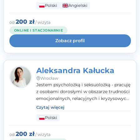
seksualnego, żałoby, kryzysów życiowych i
Polski
Angielski
wypalenia zawodowego. Pracuję w języku
polskim i angielskim, w podejściu
humanistycznym, opartym na
200 zł
od
/ wizyta
partnerstwie i podmiotowości klienta.
ONLINE I STACJONARNIE
Zobacz profil
Aleksandra Kałucka
Wrocław
Jestem psycholożką i seksuolożką - pracuję
z osobami dorosłymi w obszarze trudności
emocjonalnych, relacyjnych i kryzysowych,
w tym z osobami po doświadczeniach
Czytaj więcej
przemocy. Ukończyłam psychologię
Polski
kliniczną oraz studia podyplomowe z
interwencji kryzysowej i seksuologii
klinicznej na SWPS we Wrocławiu. W pracy
200 zł
od
/ wizyta
kieruję się empatią, etyką zawodową i