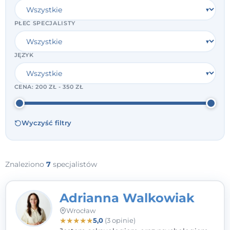
PŁEĆ SPECJALISTY
JĘZYK
CENA:
200 ZŁ - 350 ZŁ
Wyczyść filtry
Znaleziono
7
specjalistów
Adrianna Walkowiak
Wrocław
★
★
★
★
★
5,0
(3 opinie)