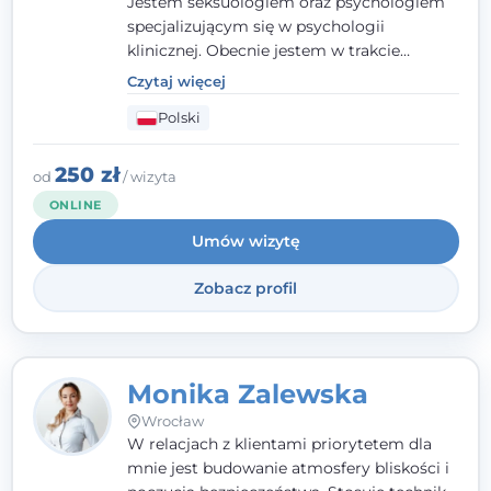
Jestem seksuologiem oraz psychologiem
specjalizującym się w psychologii
klinicznej. Obecnie jestem w trakcie
szkolenia na psychoterapeutę
Czytaj więcej
systemowego. Posiadam status członka
Polski
nadzwyczajnego Wielkopolskiego
Towarzystwa
Terapii Systemowej
oraz
należę do Polskiego Towarzystwa
250 zł
od
/ wizyta
Psychiatrycznego. W mojej pracy na
ONLINE
pierwszym miejscu stawiam budowanie
Umów wizytę
atmosfery bezpieczeństwa i zrozumienia w
relacjach z Klientami. Istotna dla nie jest
Zobacz profil
również koncentracja na dostępnych
zasobach.
Monika Zalewska
Wrocław
W relacjach z klientami priorytetem dla
mnie jest budowanie atmosfery bliskości i