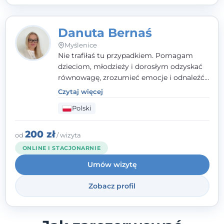
Danuta Bernaś
Myślenice
Nie trafiłaś tu przypadkiem. Pomagam
dzieciom, młodzieży i dorosłym odzyskać
równowagę, zrozumieć emocje i odnaleźć
wewnętrzną siłę. Moja droga do
Czytaj więcej
psychologii zaczęła się od życia - pełnego
Polski
wyzwań, które nauczyły mnie uważności,
empatii i pokory. Dziś łączę doświadczenie
nauczycielki, psychologa, psychoterapeuty
200 zł
od
/ wizyta
i seksuologa tworząc bezpieczną
ONLINE I STACJONARNIE
przestrzeń, w której można poczuć spokój i
Umów wizytę
wsparcie. Nie obiecuję łatwych rozwiązań -
ale mogę obiecać, że będę po Twojej
Zobacz profil
stronie.