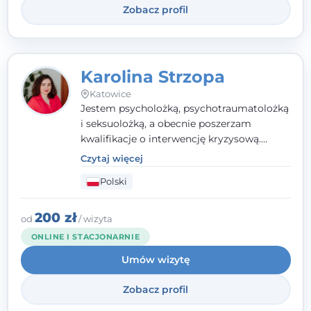
Zobacz profil
Karolina Strzopa
Katowice
Jestem psycholożką, psychotraumatolożką
i seksuolożką, a obecnie poszerzam
kwalifikacje o interwencję kryzysową.
Pracuję w nurcie terapii trzeciej fali, łącząc
Czytaj więcej
metody o potwierdzonej skuteczności.
Polski
Towarzyszę młodzieży, dorosłym i parom w
radzeniu sobie z bolesnymi
doświadczeniami tak, by mogli żyć pełniej.
200 zł
od
/ wizyta
ONLINE I STACJONARNIE
Umów wizytę
Zobacz profil