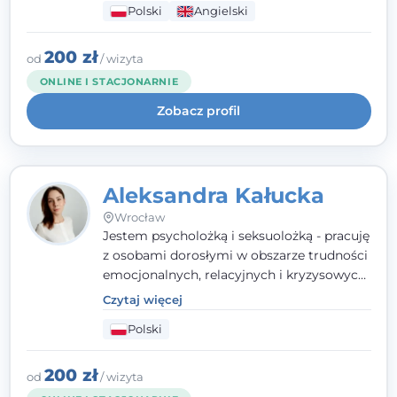
Polski
Angielski
wypalenia zawodowego. Pracuję w języku
polskim i angielskim, w podejściu
humanistycznym, opartym na
200 zł
od
/ wizyta
partnerstwie i podmiotowości klienta.
ONLINE I STACJONARNIE
Zobacz profil
Aleksandra Kałucka
Wrocław
Jestem psycholożką i seksuolożką - pracuję
z osobami dorosłymi w obszarze trudności
emocjonalnych, relacyjnych i kryzysowych,
w tym z osobami po doświadczeniach
Czytaj więcej
przemocy. Ukończyłam psychologię
Polski
kliniczną oraz studia podyplomowe z
interwencji kryzysowej i seksuologii
klinicznej na SWPS we Wrocławiu. W pracy
200 zł
od
/ wizyta
kieruję się empatią, etyką zawodową i