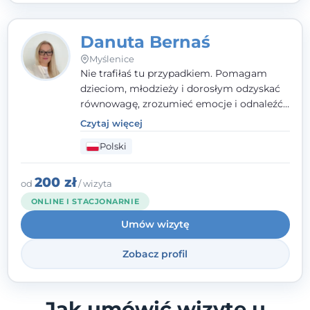
Danuta Bernaś
Myślenice
Nie trafiłaś tu przypadkiem. Pomagam
dzieciom, młodzieży i dorosłym odzyskać
równowagę, zrozumieć emocje i odnaleźć
wewnętrzną siłę. Moja droga do
Czytaj więcej
psychologii zaczęła się od życia - pełnego
Polski
wyzwań, które nauczyły mnie uważności,
empatii i pokory. Dziś łączę doświadczenie
nauczycielki, psychologa, psychoterapeuty
200 zł
od
/ wizyta
i seksuologa tworząc bezpieczną
ONLINE I STACJONARNIE
przestrzeń, w której można poczuć spokój i
Umów wizytę
wsparcie. Nie obiecuję łatwych rozwiązań -
ale mogę obiecać, że będę po Twojej
Zobacz profil
stronie.
Jak umówić wizytę u