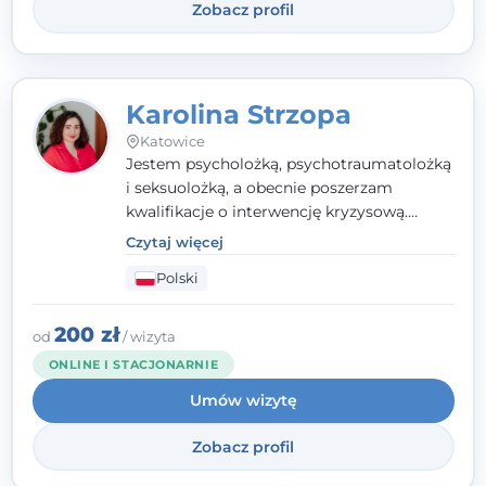
Zobacz profil
Karolina Strzopa
Katowice
Jestem psycholożką, psychotraumatolożką
i seksuolożką, a obecnie poszerzam
kwalifikacje o interwencję kryzysową.
Pracuję w nurcie terapii trzeciej fali, łącząc
Czytaj więcej
metody o potwierdzonej skuteczności.
Polski
Towarzyszę młodzieży, dorosłym i parom w
radzeniu sobie z bolesnymi
doświadczeniami tak, by mogli żyć pełniej.
200 zł
od
/ wizyta
ONLINE I STACJONARNIE
Umów wizytę
Zobacz profil