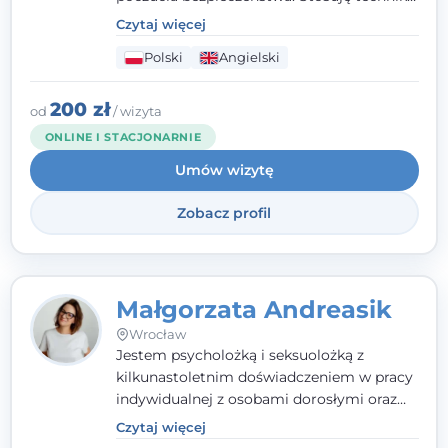
poznawczo-behawioralne oraz metody,
Czytaj więcej
które koncentrują się na rozwiązaniach
Polski
Angielski
(TSR). Te polegają na osiąganiu
zamierzonych celów (doprowadzeniu do
rozwiązania trudnych sytuacji) poprzez
200 zł
od
/ wizyta
identyfikowanie i wzmacnianie zasobów
ONLINE I STACJONARNIE
oraz mocnych stron klienta. W swojej
Umów wizytę
pracy korzystam także z metod dialogu
motywacyjnego i
treningu uważności
.
Zobacz profil
Małgorzata Andreasik
Wrocław
Jestem psycholożką i seksuolożką z
kilkunastoletnim doświadczeniem w pracy
indywidualnej z osobami dorosłymi oraz
parami. Specjalizuję się w obszarze zdrowia
Czytaj więcej
seksualnego, żałoby, kryzysów życiowych i