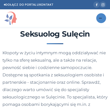
DOŁĄCZ DO PORTALU
KONTAKT
Seksuolog Sulęcin
Znajdź swojego specjalistę
NOWOŚĆ
Gabinety
NOWOŚĆ
Kłopoty w życiu intymnym mogą oddziaływać nie
Według specjalizacji
tylko na sferę seksualną, ale a także na relacje,
Psycholog w Twoim języku
pewność siebie i codzienne samopoczucie.
Dostępne są spotkania z seksuologiem osobiste i
Diagnozy psychologiczne
partnerskie - stacjonarnie oraz online. Sprawdź,
Testy psychologiczne
dlaczego warto umówić się do specjalisty
seksuologicznego w Sulęcinie. To specjalista, który
Dawka wiedzy
pomaga osobami borykającymi się m.in. z
Dla specjalistów