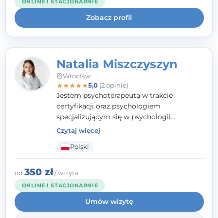
ONLINE I STACJONARNIE
uważnością na potrzeby klienta.
Zobacz profil
Natalia Miszczyszyn
Wrocław
★
★
★
★
★
5,0
(2 opinie)
Jestem psychoterapeutą w trakcie
certyfikacji oraz psychologiem
specjalizującym się w psychologii
klinicznej. Ukończyłam również studia
Czytaj więcej
podyplomowe z Praktycznej Diagnozy
Polski
Psychologicznej. Aktywnie uczestniczę w
działalności Polskiego Towarzystwa
Psychiatrycznego oraz Polskiego
350 zł
od
/ wizyta
Towarzystwa Psychologicznego, a także
ONLINE I STACJONARNIE
jestem członkiem nadzwyczajnym
Umów wizytę
Wielkopolskiego Towarzystwa Terapii
Systemowej.