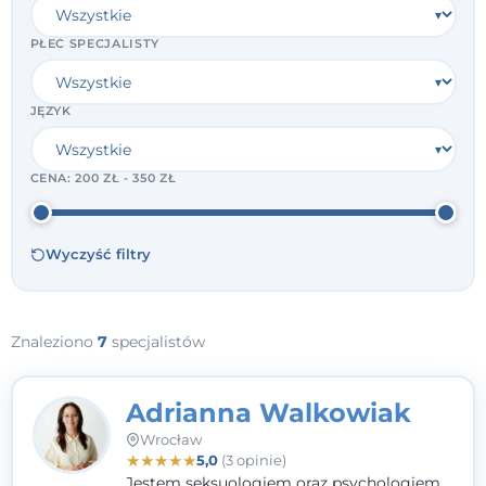
PŁEĆ SPECJALISTY
JĘZYK
CENA:
200 ZŁ - 350 ZŁ
Wyczyść filtry
Znaleziono
7
specjalistów
Adrianna Walkowiak
Wrocław
★
★
★
★
★
5,0
(3 opinie)
Jestem seksuologiem oraz psychologiem