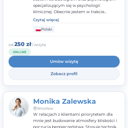
specjalizującym się w psychologii
klinicznej. Obecnie jestem w trakcie
szkolenia na psychoterapeutę
Czytaj więcej
systemowego. Posiadam status członka
Polski
nadzwyczajnego Wielkopolskiego
Towarzystwa
Terapii Systemowej
oraz
należę do Polskiego Towarzystwa
250 zł
od
/ wizyta
Psychiatrycznego. W mojej pracy na
ONLINE
pierwszym miejscu stawiam budowanie
Umów wizytę
atmosfery bezpieczeństwa i zrozumienia w
relacjach z Klientami. Istotna dla nie jest
Zobacz profil
również koncentracja na dostępnych
zasobach.
Monika Zalewska
Wrocław
W relacjach z klientami priorytetem dla
mnie jest budowanie atmosfery bliskości i
poczucia bezpieczeństwa. Stosuję techniki