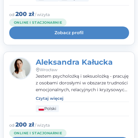
polskim i angielskim, w podejściu
humanistycznym, opartym na
200 zł
od
/ wizyta
partnerstwie i podmiotowości klienta.
ONLINE I STACJONARNIE
Zobacz profil
Aleksandra Kałucka
Wrocław
Jestem psycholożką i seksuolożką - pracuję
z osobami dorosłymi w obszarze trudności
emocjonalnych, relacyjnych i kryzysowych,
w tym z osobami po doświadczeniach
Czytaj więcej
przemocy. Ukończyłam psychologię
Polski
kliniczną oraz studia podyplomowe z
interwencji kryzysowej i seksuologii
klinicznej na SWPS we Wrocławiu. W pracy
200 zł
od
/ wizyta
kieruję się empatią, etyką zawodową i
ONLINE I STACJONARNIE
uważnością na potrzeby klienta.