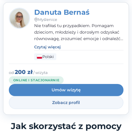
Danuta Bernaś
Myślenice
Nie trafiłaś tu przypadkiem. Pomagam
dzieciom, młodzieży i dorosłym odzyskać
równowagę, zrozumieć emocje i odnaleźć
wewnętrzną siłę. Moja droga do
Czytaj więcej
psychologii zaczęła się od życia - pełnego
Polski
wyzwań, które nauczyły mnie uważności,
empatii i pokory. Dziś łączę doświadczenie
nauczycielki, psychologa, psychoterapeuty
200 zł
od
/ wizyta
i seksuologa tworząc bezpieczną
ONLINE I STACJONARNIE
przestrzeń, w której można poczuć spokój i
Umów wizytę
wsparcie. Nie obiecuję łatwych rozwiązań -
ale mogę obiecać, że będę po Twojej
Zobacz profil
stronie.
Jak skorzystać z pomocy