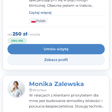
specjalizującym się w psychologii
klinicznej. Obecnie jestem w trakcie
szkolenia na psychoterapeutę
Czytaj więcej
systemowego. Posiadam status członka
Polski
nadzwyczajnego Wielkopolskiego
Towarzystwa
Terapii Systemowej
oraz
należę do Polskiego Towarzystwa
250 zł
od
/ wizyta
Psychiatrycznego. W mojej pracy na
ONLINE
pierwszym miejscu stawiam budowanie
Umów wizytę
atmosfery bezpieczeństwa i zrozumienia w
relacjach z Klientami. Istotna dla nie jest
Zobacz profil
również koncentracja na dostępnych
zasobach.
Monika Zalewska
Wrocław
W relacjach z klientami priorytetem dla
mnie jest budowanie atmosfery bliskości i
poczucia bezpieczeństwa. Stosuję techniki
poznawczo-behawioralne oraz metody,