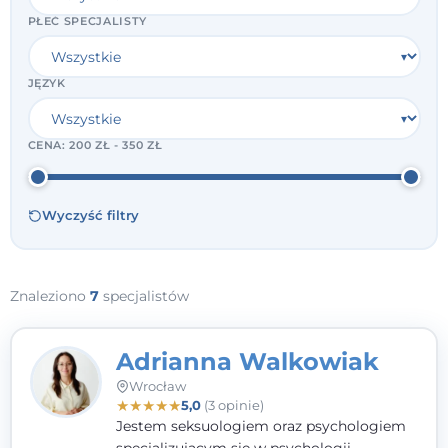
PŁEĆ SPECJALISTY
JĘZYK
CENA:
200 ZŁ - 350 ZŁ
Wyczyść filtry
Znaleziono
7
specjalistów
Adrianna Walkowiak
Wrocław
★
★
★
★
★
5,0
(3 opinie)
Jestem seksuologiem oraz psychologiem