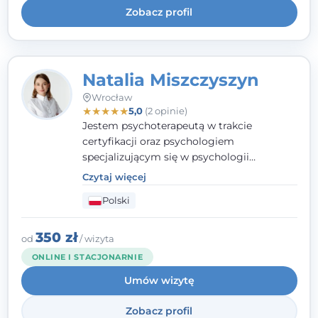
Zobacz profil
Natalia Miszczyszyn
Wrocław
★
★
★
★
★
5,0
(2 opinie)
Jestem psychoterapeutą w trakcie
certyfikacji oraz psychologiem
specjalizującym się w psychologii
klinicznej. Ukończyłam również studia
Czytaj więcej
podyplomowe z Praktycznej Diagnozy
Polski
Psychologicznej. Aktywnie uczestniczę w
działalności Polskiego Towarzystwa
Psychiatrycznego oraz Polskiego
350 zł
od
/ wizyta
Towarzystwa Psychologicznego, a także
ONLINE I STACJONARNIE
jestem członkiem nadzwyczajnym
Umów wizytę
Wielkopolskiego Towarzystwa Terapii
Systemowej.
Zobacz profil