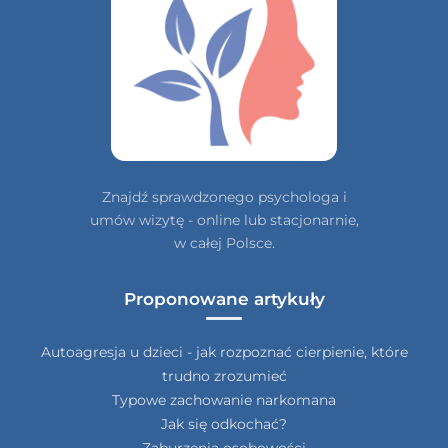
Znajdź sprawdzonego psychologa i
umów wizytę - online lub stacjonarnie,
w całej Polsce.
Proponowane artykuły
Autoagresja u dzieci - jak rozpoznać cierpienie, które
trudno zrozumieć
Typowe zachowanie narkomana
Jak się odkochać?
Zaburzenia osobowości