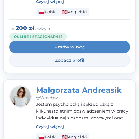
Czytaj więcej
które koncentrują się na rozwiązaniach
Polski
Angielski
(TSR). Te polegają na osiąganiu
zamierzonych celów (doprowadzeniu do
rozwiązania trudnych sytuacji) poprzez
200 zł
od
/ wizyta
identyfikowanie i wzmacnianie zasobów
ONLINE I STACJONARNIE
oraz mocnych stron klienta. W swojej
Umów wizytę
pracy korzystam także z metod dialogu
motywacyjnego i
treningu uważności
.
Zobacz profil
Małgorzata Andreasik
Wrocław
Jestem psycholożką i seksuolożką z
kilkunastoletnim doświadczeniem w pracy
indywidualnej z osobami dorosłymi oraz
parami. Specjalizuję się w obszarze zdrowia
Czytaj więcej
seksualnego, żałoby, kryzysów życiowych i
Polski
Angielski
wypalenia zawodowego. Pracuję w języku