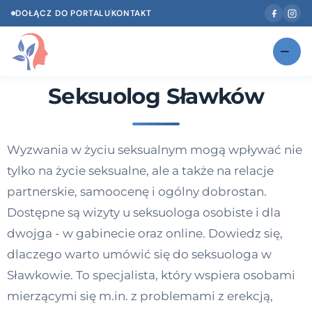
DOŁĄCZ DO PORTALU
KONTAKT
Seksuolog Sławków
Znajdź swojego specjalistę
NOWOŚĆ
Gabinety
NOWOŚĆ
Wyzwania w życiu seksualnym mogą wpływać nie
Według specjalizacji
tylko na życie seksualne, ale a także na relacje
Psycholog w Twoim języku
partnerskie, samoocenę i ogólny dobrostan.
Dostępne są wizyty u seksuologa osobiste i dla
Diagnozy psychologiczne
dwojga - w gabinecie oraz online. Dowiedz się,
Testy psychologiczne
dlaczego warto umówić się do seksuologa w
Sławkowie. To specjalista, który wspiera osobami
Dawka wiedzy
mierzącymi się m.in. z problemami z erekcją,
Dla specjalistów