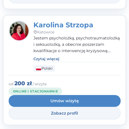
Karolina Strzopa
Katowice
Jestem psycholożką, psychotraumatolożką
i seksuolożką, a obecnie poszerzam
kwalifikacje o interwencję kryzysową.
Pracuję w nurcie terapii trzeciej fali, łącząc
Czytaj więcej
metody o potwierdzonej skuteczności.
Polski
Towarzyszę młodzieży, dorosłym i parom w
radzeniu sobie z bolesnymi
doświadczeniami tak, by mogli żyć pełniej.
200 zł
od
/ wizyta
ONLINE I STACJONARNIE
Umów wizytę
Zobacz profil