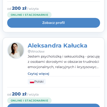
polskim i angielskim, w podejściu
humanistycznym, opartym na
200 zł
od
/ wizyta
partnerstwie i podmiotowości klienta.
ONLINE I STACJONARNIE
Zobacz profil
Aleksandra Kałucka
Wrocław
Jestem psycholożką i seksuolożką - pracuję
z osobami dorosłymi w obszarze trudności
emocjonalnych, relacyjnych i kryzysowych,
w tym z osobami po doświadczeniach
Czytaj więcej
przemocy. Ukończyłam psychologię
Polski
kliniczną oraz studia podyplomowe z
interwencji kryzysowej i seksuologii
klinicznej na SWPS we Wrocławiu. W pracy
200 zł
od
/ wizyta
kieruję się empatią, etyką zawodową i
ONLINE I STACJONARNIE
uważnością na potrzeby klienta.