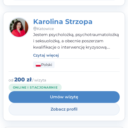
Karolina Strzopa
Katowice
Jestem psycholożką, psychotraumatolożką
i seksuolożką, a obecnie poszerzam
kwalifikacje o interwencję kryzysową.
Pracuję w nurcie terapii trzeciej fali, łącząc
Czytaj więcej
metody o potwierdzonej skuteczności.
Polski
Towarzyszę młodzieży, dorosłym i parom w
radzeniu sobie z bolesnymi
doświadczeniami tak, by mogli żyć pełniej.
200 zł
od
/ wizyta
ONLINE I STACJONARNIE
Umów wizytę
Zobacz profil