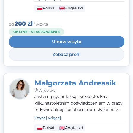
które koncentrują się na rozwiązaniach
Polski
Angielski
(TSR). Te polegają na osiąganiu
zamierzonych celów (doprowadzeniu do
rozwiązania trudnych sytuacji) poprzez
200 zł
od
/ wizyta
identyfikowanie i wzmacnianie zasobów
ONLINE I STACJONARNIE
oraz mocnych stron klienta. W swojej
Umów wizytę
pracy korzystam także z metod dialogu
motywacyjnego i
treningu uważności
.
Zobacz profil
Małgorzata Andreasik
Wrocław
Jestem psycholożką i seksuolożką z
kilkunastoletnim doświadczeniem w pracy
indywidualnej z osobami dorosłymi oraz
parami. Specjalizuję się w obszarze zdrowia
Czytaj więcej
seksualnego, żałoby, kryzysów życiowych i
Polski
Angielski
wypalenia zawodowego. Pracuję w języku