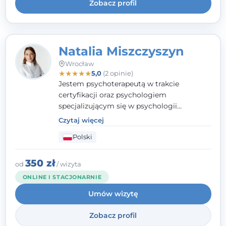
Zobacz profil
Natalia Miszczyszyn
Wrocław
★
★
★
★
★
5,0
(2 opinie)
Jestem psychoterapeutą w trakcie
certyfikacji oraz psychologiem
specjalizującym się w psychologii
klinicznej. Ukończyłam również studia
Czytaj więcej
podyplomowe z Praktycznej Diagnozy
Polski
Psychologicznej. Aktywnie uczestniczę w
działalności Polskiego Towarzystwa
Psychiatrycznego oraz Polskiego
350 zł
od
/ wizyta
Towarzystwa Psychologicznego, a także
ONLINE I STACJONARNIE
jestem członkiem nadzwyczajnym
Umów wizytę
Wielkopolskiego Towarzystwa Terapii
Systemowej.
Zobacz profil