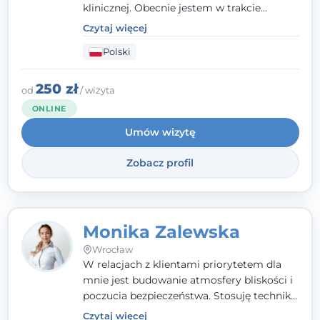
klinicznej. Obecnie jestem w trakcie
szkolenia na psychoterapeutę
Czytaj więcej
systemowego. Posiadam status członka
Polski
nadzwyczajnego Wielkopolskiego
Towarzystwa
Terapii Systemowej
oraz
należę do Polskiego Towarzystwa
250 zł
od
/ wizyta
Psychiatrycznego. W mojej pracy na
ONLINE
pierwszym miejscu stawiam budowanie
Umów wizytę
atmosfery bezpieczeństwa i zrozumienia w
relacjach z Klientami. Istotna dla nie jest
Zobacz profil
również koncentracja na dostępnych
zasobach.
Monika Zalewska
Wrocław
W relacjach z klientami priorytetem dla
mnie jest budowanie atmosfery bliskości i
poczucia bezpieczeństwa. Stosuję techniki
poznawczo-behawioralne oraz metody,
Czytaj więcej