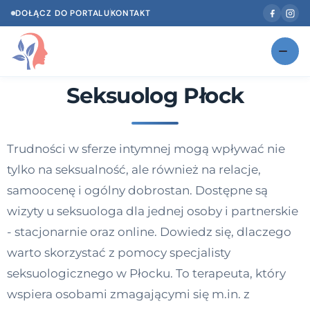
DOŁĄCZ DO PORTALU
KONTAKT
Seksuolog Płock
Znajdź swojego specjalistę
NOWOŚĆ
Gabinety
NOWOŚĆ
Trudności w sferze intymnej mogą wpływać nie
Według specjalizacji
tylko na seksualność, ale również na relacje,
Psycholog w Twoim języku
samoocenę i ogólny dobrostan. Dostępne są
wizyty u seksuologa dla jednej osoby i partnerskie
Diagnozy psychologiczne
- stacjonarnie oraz online. Dowiedz się, dlaczego
Testy psychologiczne
warto skorzystać z pomocy specjalisty
seksuologicznego w Płocku. To terapeuta, który
Dawka wiedzy
wspiera osobami zmagającymi się m.in. z
Dla specjalistów