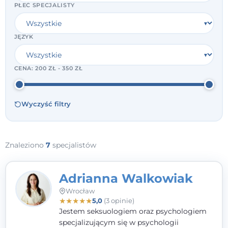
PŁEĆ SPECJALISTY
JĘZYK
CENA:
200 ZŁ - 350 ZŁ
Wyczyść filtry
Znaleziono
7
specjalistów
Adrianna Walkowiak
Wrocław
★
★
★
★
★
5,0
(3 opinie)
Jestem seksuologiem oraz psychologiem
specjalizującym się w psychologii