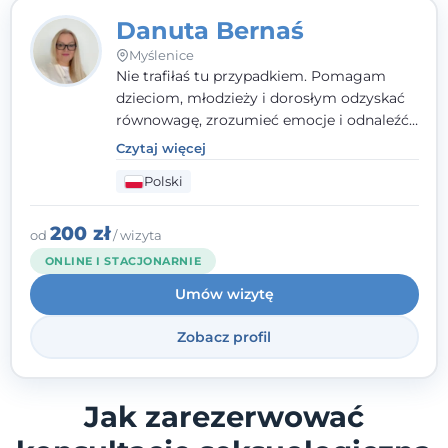
Danuta Bernaś
Myślenice
Nie trafiłaś tu przypadkiem. Pomagam
dzieciom, młodzieży i dorosłym odzyskać
równowagę, zrozumieć emocje i odnaleźć
wewnętrzną siłę. Moja droga do
Czytaj więcej
psychologii zaczęła się od życia - pełnego
Polski
wyzwań, które nauczyły mnie uważności,
empatii i pokory. Dziś łączę doświadczenie
nauczycielki, psychologa, psychoterapeuty
200 zł
od
/ wizyta
i seksuologa tworząc bezpieczną
ONLINE I STACJONARNIE
przestrzeń, w której można poczuć spokój i
Umów wizytę
wsparcie. Nie obiecuję łatwych rozwiązań -
ale mogę obiecać, że będę po Twojej
Zobacz profil
stronie.
Jak zarezerwować