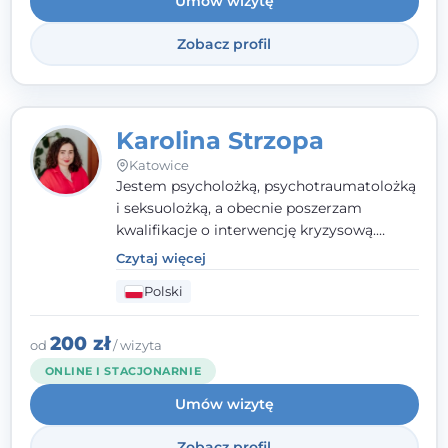
Umów wizytę
Wielkopolskiego Towarzystwa Terapii
Systemowej.
Zobacz profil
Karolina Strzopa
Katowice
Jestem psycholożką, psychotraumatolożką
i seksuolożką, a obecnie poszerzam
kwalifikacje o interwencję kryzysową.
Pracuję w nurcie terapii trzeciej fali, łącząc
Czytaj więcej
metody o potwierdzonej skuteczności.
Polski
Towarzyszę młodzieży, dorosłym i parom w
radzeniu sobie z bolesnymi
doświadczeniami tak, by mogli żyć pełniej.
200 zł
od
/ wizyta
ONLINE I STACJONARNIE
Umów wizytę
Zobacz profil