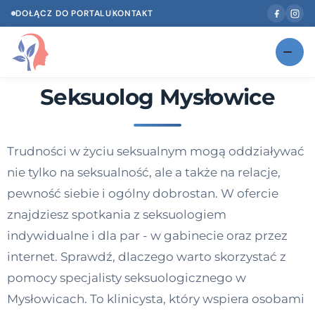
DOŁĄCZ DO PORTALU
KONTAKT
Seksuolog Mysłowice
Znajdź swojego specjalistę
NOWOŚĆ
Gabinety
NOWOŚĆ
Trudności w życiu seksualnym mogą oddziaływać
Według specjalizacji
nie tylko na seksualność, ale a także na relacje,
Psycholog w Twoim języku
pewność siebie i ogólny dobrostan. W ofercie
znajdziesz spotkania z seksuologiem
Diagnozy psychologiczne
indywidualne i dla par - w gabinecie oraz przez
Testy psychologiczne
internet. Sprawdź, dlaczego warto skorzystać z
pomocy specjalisty seksuologicznego w
Dawka wiedzy
Mysłowicach. To klinicysta, który wspiera osobami
Dla specjalistów