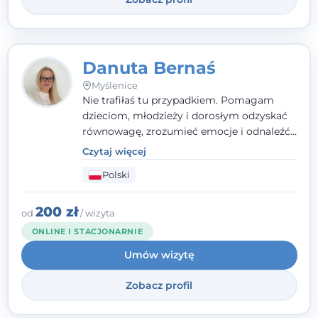
Danuta Bernaś
Myślenice
Nie trafiłaś tu przypadkiem. Pomagam
dzieciom, młodzieży i dorosłym odzyskać
równowagę, zrozumieć emocje i odnaleźć
wewnętrzną siłę. Moja droga do
Czytaj więcej
psychologii zaczęła się od życia - pełnego
Polski
wyzwań, które nauczyły mnie uważności,
empatii i pokory. Dziś łączę doświadczenie
nauczycielki, psychologa, psychoterapeuty
200 zł
od
/ wizyta
i seksuologa tworząc bezpieczną
ONLINE I STACJONARNIE
przestrzeń, w której można poczuć spokój i
Umów wizytę
wsparcie. Nie obiecuję łatwych rozwiązań -
ale mogę obiecać, że będę po Twojej
Zobacz profil
stronie.