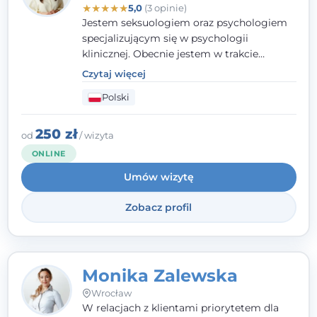
★
★
★
★
★
5,0
(3 opinie)
Jestem seksuologiem oraz psychologiem
specjalizującym się w psychologii
klinicznej. Obecnie jestem w trakcie
szkolenia na psychoterapeutę
Czytaj więcej
systemowego. Posiadam status członka
Polski
nadzwyczajnego Wielkopolskiego
Towarzystwa
Terapii Systemowej
oraz
należę do Polskiego Towarzystwa
250 zł
od
/ wizyta
Psychiatrycznego. W mojej pracy na
ONLINE
pierwszym miejscu stawiam budowanie
Umów wizytę
atmosfery bezpieczeństwa i zrozumienia w
relacjach z Klientami. Istotna dla nie jest
Zobacz profil
również koncentracja na dostępnych
zasobach.
Monika Zalewska
Wrocław
W relacjach z klientami priorytetem dla