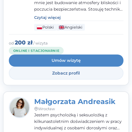
mnie jest budowanie atmosfery bliskości i
poczucia bezpieczeństwa. Stosuję techniki
poznawczo-behawioralne oraz metody,
Czytaj więcej
które koncentrują się na rozwiązaniach
Polski
Angielski
(TSR). Te polegają na osiąganiu
zamierzonych celów (doprowadzeniu do
rozwiązania trudnych sytuacji) poprzez
200 zł
od
/ wizyta
identyfikowanie i wzmacnianie zasobów
ONLINE I STACJONARNIE
oraz mocnych stron klienta. W swojej
Umów wizytę
pracy korzystam także z metod dialogu
motywacyjnego i
treningu uważności
.
Zobacz profil
Małgorzata Andreasik
Wrocław
Jestem psycholożką i seksuolożką z
kilkunastoletnim doświadczeniem w pracy
indywidualnej z osobami dorosłymi oraz