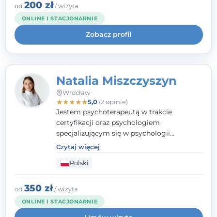
klinicznej na SWPS we Wrocławiu. W pracy
200 zł
od
/ wizyta
kieruję się empatią, etyką zawodową i
ONLINE I STACJONARNIE
uważnością na potrzeby klienta.
Zobacz profil
Natalia Miszczyszyn
Wrocław
★
★
★
★
★
5,0
(2 opinie)
Jestem psychoterapeutą w trakcie
certyfikacji oraz psychologiem
specjalizującym się w psychologii
klinicznej. Ukończyłam również studia
Czytaj więcej
podyplomowe z Praktycznej Diagnozy
Polski
Psychologicznej. Aktywnie uczestniczę w
działalności Polskiego Towarzystwa
Psychiatrycznego oraz Polskiego
350 zł
od
/ wizyta
Towarzystwa Psychologicznego, a także
ONLINE I STACJONARNIE
jestem członkiem nadzwyczajnym