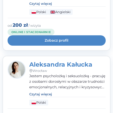
parami. Specjalizuję się w obszarze zdrowia
Czytaj więcej
seksualnego, żałoby, kryzysów życiowych i
Polski
Angielski
wypalenia zawodowego. Pracuję w języku
polskim i angielskim, w podejściu
humanistycznym, opartym na
200 zł
od
/ wizyta
partnerstwie i podmiotowości klienta.
ONLINE I STACJONARNIE
Zobacz profil
Aleksandra Kałucka
Wrocław
Jestem psycholożką i seksuolożką - pracuję
z osobami dorosłymi w obszarze trudności
emocjonalnych, relacyjnych i kryzysowych,
w tym z osobami po doświadczeniach
Czytaj więcej
przemocy. Ukończyłam psychologię
Polski
kliniczną oraz studia podyplomowe z
interwencji kryzysowej i seksuologii