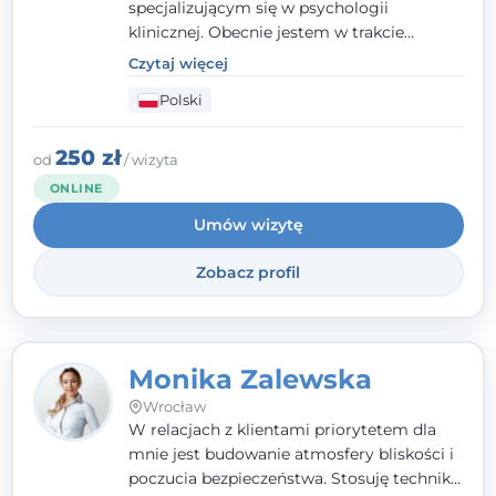
specjalizującym się w psychologii
klinicznej. Obecnie jestem w trakcie
szkolenia na psychoterapeutę
Czytaj więcej
systemowego. Posiadam status członka
Polski
nadzwyczajnego Wielkopolskiego
Towarzystwa
Terapii Systemowej
oraz
należę do Polskiego Towarzystwa
250 zł
od
/ wizyta
Psychiatrycznego. W mojej pracy na
ONLINE
pierwszym miejscu stawiam budowanie
Umów wizytę
atmosfery bezpieczeństwa i zrozumienia w
relacjach z Klientami. Istotna dla nie jest
Zobacz profil
również koncentracja na dostępnych
zasobach.
Monika Zalewska
Wrocław
W relacjach z klientami priorytetem dla
mnie jest budowanie atmosfery bliskości i
poczucia bezpieczeństwa. Stosuję techniki