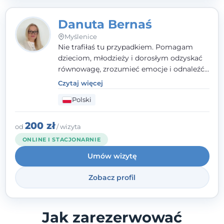
Danuta Bernaś
Myślenice
Nie trafiłaś tu przypadkiem. Pomagam
dzieciom, młodzieży i dorosłym odzyskać
równowagę, zrozumieć emocje i odnaleźć
wewnętrzną siłę. Moja droga do
Czytaj więcej
psychologii zaczęła się od życia - pełnego
Polski
wyzwań, które nauczyły mnie uważności,
empatii i pokory. Dziś łączę doświadczenie
nauczycielki, psychologa, psychoterapeuty
200 zł
od
/ wizyta
i seksuologa tworząc bezpieczną
ONLINE I STACJONARNIE
przestrzeń, w której można poczuć spokój i
Umów wizytę
wsparcie. Nie obiecuję łatwych rozwiązań -
ale mogę obiecać, że będę po Twojej
Zobacz profil
stronie.
Jak zarezerwować