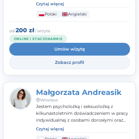
poznawczo-behawioralne oraz metody,
Czytaj więcej
które koncentrują się na rozwiązaniach
Polski
Angielski
(TSR). Te polegają na osiąganiu
zamierzonych celów (doprowadzeniu do
rozwiązania trudnych sytuacji) poprzez
200 zł
od
/ wizyta
identyfikowanie i wzmacnianie zasobów
ONLINE I STACJONARNIE
oraz mocnych stron klienta. W swojej
Umów wizytę
pracy korzystam także z metod dialogu
motywacyjnego i
treningu uważności
.
Zobacz profil
Małgorzata Andreasik
Wrocław
Jestem psycholożką i seksuolożką z
kilkunastoletnim doświadczeniem w pracy
indywidualnej z osobami dorosłymi oraz
parami. Specjalizuję się w obszarze zdrowia
Czytaj więcej
seksualnego, żałoby, kryzysów życiowych i