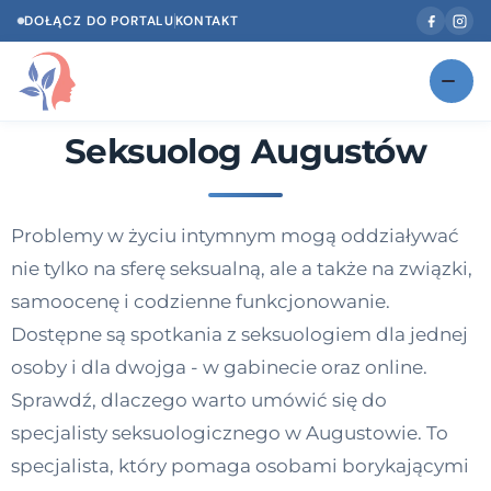
DOŁĄCZ DO PORTALU
KONTAKT
Seksuolog Augustów
Znajdź swojego specjalistę
NOWOŚĆ
Gabinety
NOWOŚĆ
Problemy w życiu intymnym mogą oddziaływać
Według specjalizacji
nie tylko na sferę seksualną, ale a także na związki,
Psycholog w Twoim języku
samoocenę i codzienne funkcjonowanie.
Dostępne są spotkania z seksuologiem dla jednej
Diagnozy psychologiczne
osoby i dla dwojga - w gabinecie oraz online.
Testy psychologiczne
Sprawdź, dlaczego warto umówić się do
specjalisty seksuologicznego w Augustowie. To
Dawka wiedzy
specjalista, który pomaga osobami borykającymi
Dla specjalistów