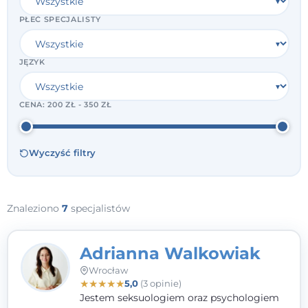
PŁEĆ SPECJALISTY
JĘZYK
CENA:
200 ZŁ - 350 ZŁ
Wyczyść filtry
Znaleziono
7
specjalistów
Adrianna Walkowiak
Wrocław
★
★
★
★
★
5,0
(3 opinie)
Jestem seksuologiem oraz psychologiem