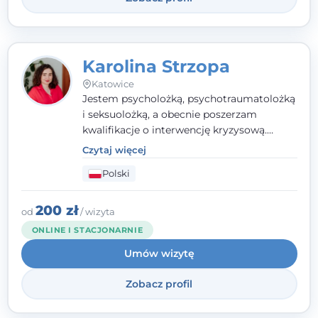
Karolina Strzopa
Katowice
Jestem psycholożką, psychotraumatolożką
i seksuolożką, a obecnie poszerzam
kwalifikacje o interwencję kryzysową.
Pracuję w nurcie terapii trzeciej fali, łącząc
Czytaj więcej
metody o potwierdzonej skuteczności.
Polski
Towarzyszę młodzieży, dorosłym i parom w
radzeniu sobie z bolesnymi
doświadczeniami tak, by mogli żyć pełniej.
200 zł
od
/ wizyta
ONLINE I STACJONARNIE
Umów wizytę
Zobacz profil