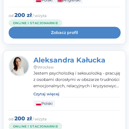
Polski
Angielski
wypalenia zawodowego. Pracuję w języku
polskim i angielskim, w podejściu
humanistycznym, opartym na
200 zł
od
/ wizyta
partnerstwie i podmiotowości klienta.
ONLINE I STACJONARNIE
Zobacz profil
Aleksandra Kałucka
Wrocław
Jestem psycholożką i seksuolożką - pracuję
z osobami dorosłymi w obszarze trudności
emocjonalnych, relacyjnych i kryzysowych,
w tym z osobami po doświadczeniach
Czytaj więcej
przemocy. Ukończyłam psychologię
Polski
kliniczną oraz studia podyplomowe z
interwencji kryzysowej i seksuologii
klinicznej na SWPS we Wrocławiu. W pracy
200 zł
od
/ wizyta
kieruję się empatią, etyką zawodową i
ONLINE I STACJONARNIE