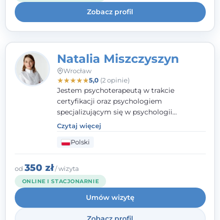
uważnością na potrzeby klienta.
Zobacz profil
Natalia Miszczyszyn
Wrocław
★
★
★
★
★
5,0
(2 opinie)
Jestem psychoterapeutą w trakcie
certyfikacji oraz psychologiem
specjalizującym się w psychologii
klinicznej. Ukończyłam również studia
Czytaj więcej
podyplomowe z Praktycznej Diagnozy
Polski
Psychologicznej. Aktywnie uczestniczę w
działalności Polskiego Towarzystwa
Psychiatrycznego oraz Polskiego
350 zł
od
/ wizyta
Towarzystwa Psychologicznego, a także
ONLINE I STACJONARNIE
jestem członkiem nadzwyczajnym
Umów wizytę
Wielkopolskiego Towarzystwa Terapii
Systemowej.
Zobacz profil