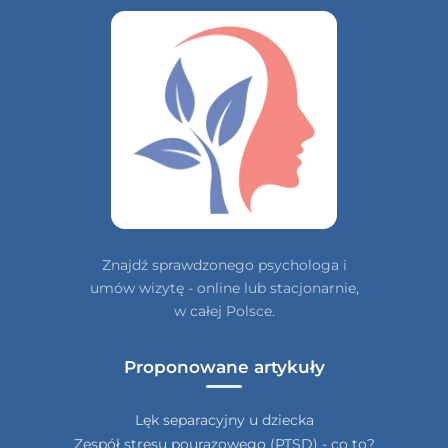
Znajdź sprawdzonego psychologa i
umów wizytę - online lub stacjonarnie,
w całej Polsce.
Proponowane artykuły
Lęk separacyjny u dziecka
Zespół stresu pourazowego (PTSD) - co to?