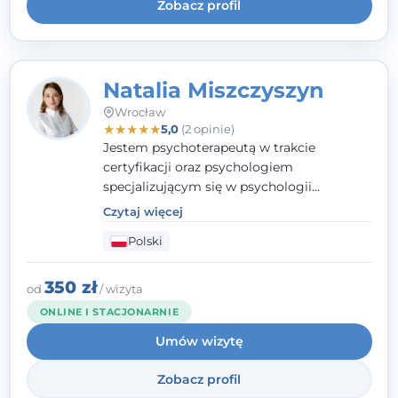
Zobacz profil
Natalia Miszczyszyn
Wrocław
★
★
★
★
★
5,0
(2 opinie)
Jestem psychoterapeutą w trakcie
certyfikacji oraz psychologiem
specjalizującym się w psychologii
klinicznej. Ukończyłam również studia
Czytaj więcej
podyplomowe z Praktycznej Diagnozy
Polski
Psychologicznej. Aktywnie uczestniczę w
działalności Polskiego Towarzystwa
Psychiatrycznego oraz Polskiego
350 zł
od
/ wizyta
Towarzystwa Psychologicznego, a także
ONLINE I STACJONARNIE
jestem członkiem nadzwyczajnym
Umów wizytę
Wielkopolskiego Towarzystwa Terapii
Systemowej.
Zobacz profil