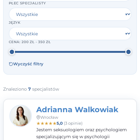
PŁEĆ SPECJALISTY
JĘZYK
CENA:
200 ZŁ - 350 ZŁ
Wyczyść filtry
Znaleziono
7
specjalistów
Adrianna Walkowiak
Wrocław
★
★
★
★
★
5,0
(3 opinie)
Jestem seksuologiem oraz psychologiem
specjalizującym się w psychologii