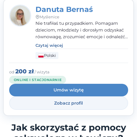
Danuta Bernaś
Myślenice
Nie trafiłaś tu przypadkiem. Pomagam
dzieciom, młodzieży i dorosłym odzyskać
równowagę, zrozumieć emocje i odnaleźć
wewnętrzną siłę. Moja droga do
Czytaj więcej
psychologii zaczęła się od życia - pełnego
Polski
wyzwań, które nauczyły mnie uważności,
empatii i pokory. Dziś łączę doświadczenie
nauczycielki, psychologa, psychoterapeuty
200 zł
od
/ wizyta
i seksuologa tworząc bezpieczną
ONLINE I STACJONARNIE
przestrzeń, w której można poczuć spokój i
Umów wizytę
wsparcie. Nie obiecuję łatwych rozwiązań -
ale mogę obiecać, że będę po Twojej
Zobacz profil
stronie.
Jak skorzystać z pomocy