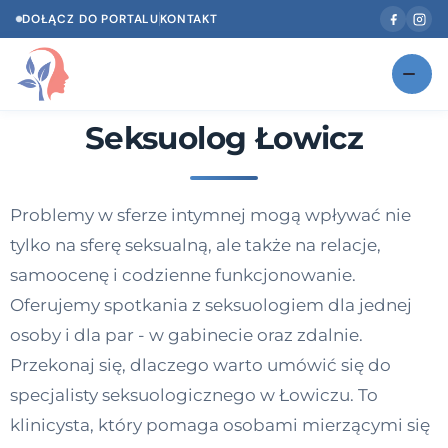
DOŁĄCZ DO PORTALU
KONTAKT
Seksuolog Łowicz
Znajdź swojego specjalistę
NOWOŚĆ
Gabinety
NOWOŚĆ
Problemy w sferze intymnej mogą wpływać nie
Według specjalizacji
tylko na sferę seksualną, ale także na relacje,
Psycholog w Twoim języku
samoocenę i codzienne funkcjonowanie.
Oferujemy spotkania z seksuologiem dla jednej
Diagnozy psychologiczne
osoby i dla par - w gabinecie oraz zdalnie.
Testy psychologiczne
Przekonaj się, dlaczego warto umówić się do
specjalisty seksuologicznego w Łowiczu. To
Dawka wiedzy
klinicysta, który pomaga osobami mierzącymi się
Dla specjalistów