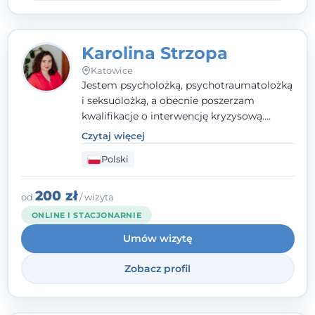
Karolina Strzopa
Katowice
Jestem psycholożką, psychotraumatolożką
i seksuolożką, a obecnie poszerzam
kwalifikacje o interwencję kryzysową.
Pracuję w nurcie terapii trzeciej fali, łącząc
Czytaj więcej
metody o potwierdzonej skuteczności.
Polski
Towarzyszę młodzieży, dorosłym i parom w
radzeniu sobie z bolesnymi
doświadczeniami tak, by mogli żyć pełniej.
200 zł
od
/ wizyta
ONLINE I STACJONARNIE
Umów wizytę
Zobacz profil