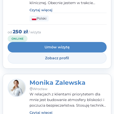
klinicznej. Obecnie jestem w trakcie
szkolenia na psychoterapeutę
Czytaj więcej
systemowego. Posiadam status członka
Polski
nadzwyczajnego Wielkopolskiego
Towarzystwa
Terapii Systemowej
oraz
należę do Polskiego Towarzystwa
250 zł
od
/ wizyta
Psychiatrycznego. W mojej pracy na
ONLINE
pierwszym miejscu stawiam budowanie
Umów wizytę
atmosfery bezpieczeństwa i zrozumienia w
relacjach z Klientami. Istotna dla nie jest
Zobacz profil
również koncentracja na dostępnych
zasobach.
Monika Zalewska
Wrocław
W relacjach z klientami priorytetem dla
mnie jest budowanie atmosfery bliskości i
poczucia bezpieczeństwa. Stosuję techniki
poznawczo-behawioralne oraz metody,
Czytaj więcej