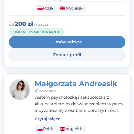
które koncentrują się na rozwiązaniach
Polski
Angielski
(TSR). Te polegają na osiąganiu
zamierzonych celów (doprowadzeniu do
rozwiązania trudnych sytuacji) poprzez
200 zł
od
/ wizyta
identyfikowanie i wzmacnianie zasobów
ONLINE I STACJONARNIE
oraz mocnych stron klienta. W swojej
Umów wizytę
pracy korzystam także z metod dialogu
motywacyjnego i
treningu uważności
.
Zobacz profil
Małgorzata Andreasik
Wrocław
Jestem psycholożką i seksuolożką z
kilkunastoletnim doświadczeniem w pracy
indywidualnej z osobami dorosłymi oraz
parami. Specjalizuję się w obszarze zdrowia
Czytaj więcej
seksualnego, żałoby, kryzysów życiowych i
Polski
Angielski
wypalenia zawodowego. Pracuję w języku