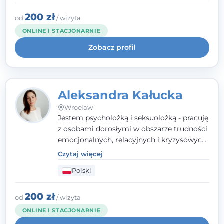
polskim i angielskim, w podejściu
humanistycznym, opartym na
200 zł
od
/ wizyta
partnerstwie i podmiotowości klienta.
ONLINE I STACJONARNIE
Zobacz profil
Aleksandra Kałucka
Wrocław
Jestem psycholożką i seksuolożką - pracuję
z osobami dorosłymi w obszarze trudności
emocjonalnych, relacyjnych i kryzysowych,
w tym z osobami po doświadczeniach
Czytaj więcej
przemocy. Ukończyłam psychologię
Polski
kliniczną oraz studia podyplomowe z
interwencji kryzysowej i seksuologii
klinicznej na SWPS we Wrocławiu. W pracy
200 zł
od
/ wizyta
kieruję się empatią, etyką zawodową i
ONLINE I STACJONARNIE
uważnością na potrzeby klienta.