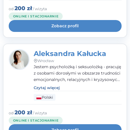
polskim i angielskim, w podejściu
humanistycznym, opartym na
200 zł
od
/ wizyta
partnerstwie i podmiotowości klienta.
ONLINE I STACJONARNIE
Zobacz profil
Aleksandra Kałucka
Wrocław
Jestem psycholożką i seksuolożką - pracuję
z osobami dorosłymi w obszarze trudności
emocjonalnych, relacyjnych i kryzysowych,
w tym z osobami po doświadczeniach
Czytaj więcej
przemocy. Ukończyłam psychologię
Polski
kliniczną oraz studia podyplomowe z
interwencji kryzysowej i seksuologii
klinicznej na SWPS we Wrocławiu. W pracy
200 zł
od
/ wizyta
kieruję się empatią, etyką zawodową i
ONLINE I STACJONARNIE
uważnością na potrzeby klienta.