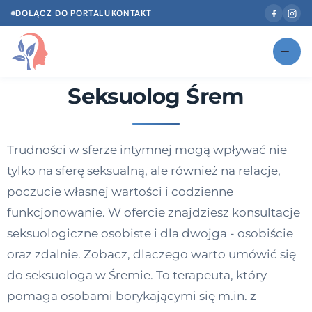
DOŁĄCZ DO PORTALU
KONTAKT
Seksuolog Śrem
Znajdź swojego specjalistę
NOWOŚĆ
Gabinety
NOWOŚĆ
Trudności w sferze intymnej mogą wpływać nie
Według specjalizacji
tylko na sferę seksualną, ale również na relacje,
Psycholog w Twoim języku
poczucie własnej wartości i codzienne
funkcjonowanie. W ofercie znajdziesz konsultacje
Diagnozy psychologiczne
seksuologiczne osobiste i dla dwojga - osobiście
Testy psychologiczne
oraz zdalnie. Zobacz, dlaczego warto umówić się
do seksuologa w Śremie. To terapeuta, który
Dawka wiedzy
pomaga osobami borykającymi się m.in. z
Dla specjalistów