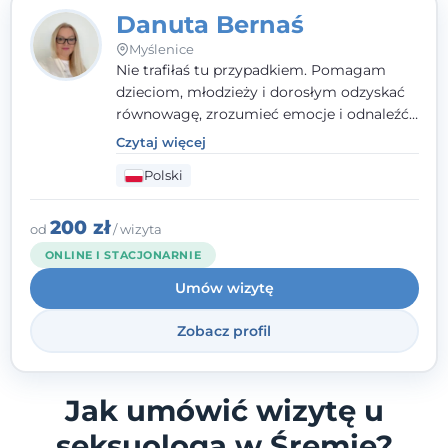
Danuta Bernaś
Myślenice
Nie trafiłaś tu przypadkiem. Pomagam
dzieciom, młodzieży i dorosłym odzyskać
równowagę, zrozumieć emocje i odnaleźć
wewnętrzną siłę. Moja droga do
Czytaj więcej
psychologii zaczęła się od życia - pełnego
Polski
wyzwań, które nauczyły mnie uważności,
empatii i pokory. Dziś łączę doświadczenie
nauczycielki, psychologa, psychoterapeuty
200 zł
od
/ wizyta
i seksuologa tworząc bezpieczną
ONLINE I STACJONARNIE
przestrzeń, w której można poczuć spokój i
Umów wizytę
wsparcie. Nie obiecuję łatwych rozwiązań -
ale mogę obiecać, że będę po Twojej
Zobacz profil
stronie.
Jak umówić wizytę u
seksuologa w Śremie?