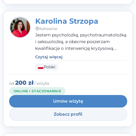
Karolina Strzopa
Katowice
Jestem psycholożką, psychotraumatolożką
i seksuolożką, a obecnie poszerzam
kwalifikacje o interwencję kryzysową.
Pracuję w nurcie terapii trzeciej fali, łącząc
Czytaj więcej
metody o potwierdzonej skuteczności.
Polski
Towarzyszę młodzieży, dorosłym i parom w
radzeniu sobie z bolesnymi
doświadczeniami tak, by mogli żyć pełniej.
200 zł
od
/ wizyta
ONLINE I STACJONARNIE
Umów wizytę
Zobacz profil