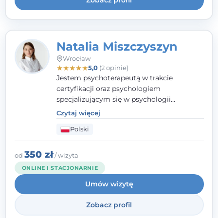
Zobacz profil
Natalia Miszczyszyn
Wrocław
★
★
★
★
★
5,0
(2 opinie)
Jestem psychoterapeutą w trakcie
certyfikacji oraz psychologiem
specjalizującym się w psychologii
klinicznej. Ukończyłam również studia
Czytaj więcej
podyplomowe z Praktycznej Diagnozy
Polski
Psychologicznej. Aktywnie uczestniczę w
działalności Polskiego Towarzystwa
Psychiatrycznego oraz Polskiego
350 zł
od
/ wizyta
Towarzystwa Psychologicznego, a także
ONLINE I STACJONARNIE
jestem członkiem nadzwyczajnym
Umów wizytę
Wielkopolskiego Towarzystwa Terapii
Systemowej.
Zobacz profil