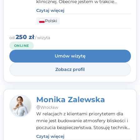
klinicznej. Obecnie jestem w trakcie
szkolenia na psychoterapeutę
Czytaj więcej
systemowego. Posiadam status członka
Polski
nadzwyczajnego Wielkopolskiego
Towarzystwa
Terapii Systemowej
oraz
należę do Polskiego Towarzystwa
250 zł
od
/ wizyta
Psychiatrycznego. W mojej pracy na
ONLINE
pierwszym miejscu stawiam budowanie
Umów wizytę
atmosfery bezpieczeństwa i zrozumienia w
relacjach z Klientami. Istotna dla nie jest
Zobacz profil
również koncentracja na dostępnych
zasobach.
Monika Zalewska
Wrocław
W relacjach z klientami priorytetem dla
mnie jest budowanie atmosfery bliskości i
poczucia bezpieczeństwa. Stosuję techniki
poznawczo-behawioralne oraz metody,
Czytaj więcej