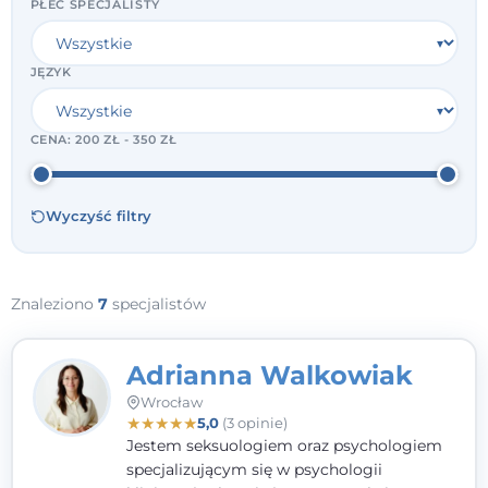
PŁEĆ SPECJALISTY
JĘZYK
CENA:
200 ZŁ - 350 ZŁ
Wyczyść filtry
Znaleziono
7
specjalistów
Adrianna Walkowiak
Wrocław
★
★
★
★
★
5,0
(3 opinie)
Jestem seksuologiem oraz psychologiem
specjalizującym się w psychologii