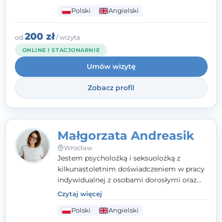
które koncentrują się na rozwiązaniach
Polski
Angielski
(TSR). Te polegają na osiąganiu
zamierzonych celów (doprowadzeniu do
rozwiązania trudnych sytuacji) poprzez
200 zł
od
/ wizyta
identyfikowanie i wzmacnianie zasobów
ONLINE I STACJONARNIE
oraz mocnych stron klienta. W swojej
Umów wizytę
pracy korzystam także z metod dialogu
motywacyjnego i
treningu uważności
.
Zobacz profil
Małgorzata Andreasik
Wrocław
Jestem psycholożką i seksuolożką z
kilkunastoletnim doświadczeniem w pracy
indywidualnej z osobami dorosłymi oraz
parami. Specjalizuję się w obszarze zdrowia
Czytaj więcej
seksualnego, żałoby, kryzysów życiowych i
Polski
Angielski
wypalenia zawodowego. Pracuję w języku