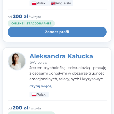
Polski
Angielski
wypalenia zawodowego. Pracuję w języku
polskim i angielskim, w podejściu
humanistycznym, opartym na
200 zł
od
/ wizyta
partnerstwie i podmiotowości klienta.
ONLINE I STACJONARNIE
Zobacz profil
Aleksandra Kałucka
Wrocław
Jestem psycholożką i seksuolożką - pracuję
z osobami dorosłymi w obszarze trudności
emocjonalnych, relacyjnych i kryzysowych,
w tym z osobami po doświadczeniach
Czytaj więcej
przemocy. Ukończyłam psychologię
Polski
kliniczną oraz studia podyplomowe z
interwencji kryzysowej i seksuologii
klinicznej na SWPS we Wrocławiu. W pracy
200 zł
od
/ wizyta
kieruję się empatią, etyką zawodową i