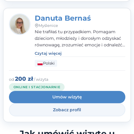
Danuta Bernaś
Myślenice
Nie trafiłaś tu przypadkiem. Pomagam
dzieciom, młodzieży i dorosłym odzyskać
równowagę, zrozumieć emocje i odnaleźć
wewnętrzną siłę. Moja droga do
Czytaj więcej
psychologii zaczęła się od życia - pełnego
Polski
wyzwań, które nauczyły mnie uważności,
empatii i pokory. Dziś łączę doświadczenie
nauczycielki, psychologa, psychoterapeuty
200 zł
od
/ wizyta
i seksuologa tworząc bezpieczną
ONLINE I STACJONARNIE
przestrzeń, w której można poczuć spokój i
Umów wizytę
wsparcie. Nie obiecuję łatwych rozwiązań -
ale mogę obiecać, że będę po Twojej
Zobacz profil
stronie.
Jak umówić wizytę u