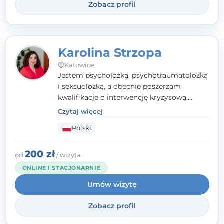
Zobacz profil
Karolina Strzopa
Katowice
Jestem psycholożką, psychotraumatolożką
i seksuolożką, a obecnie poszerzam
kwalifikacje o interwencję kryzysową.
Pracuję w nurcie terapii trzeciej fali, łącząc
Czytaj więcej
metody o potwierdzonej skuteczności.
Polski
Towarzyszę młodzieży, dorosłym i parom w
radzeniu sobie z bolesnymi
doświadczeniami tak, by mogli żyć pełniej.
200 zł
od
/ wizyta
ONLINE I STACJONARNIE
Umów wizytę
Zobacz profil