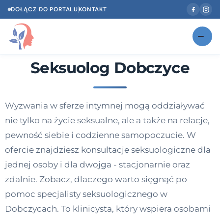
DOŁĄCZ DO PORTALU
KONTAKT
Seksuolog Dobczyce
Znajdź swojego specjalistę
NOWOŚĆ
Gabinety
NOWOŚĆ
Wyzwania w sferze intymnej mogą oddziaływać
Według specjalizacji
nie tylko na życie seksualne, ale a także na relacje,
Psycholog w Twoim języku
pewność siebie i codzienne samopoczucie. W
ofercie znajdziesz konsultacje seksuologiczne dla
Diagnozy psychologiczne
jednej osoby i dla dwojga - stacjonarnie oraz
Testy psychologiczne
zdalnie. Zobacz, dlaczego warto sięgnąć po
pomoc specjalisty seksuologicznego w
Dawka wiedzy
Dobczycach. To klinicysta, który wspiera osobami
Dla specjalistów