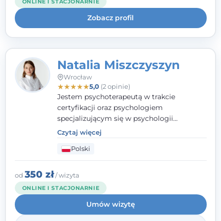
ONLINE I STACJONARNIE
uważnością na potrzeby klienta.
Zobacz profil
Natalia Miszczyszyn
Wrocław
★
★
★
★
★
5,0
(2 opinie)
Jestem psychoterapeutą w trakcie
certyfikacji oraz psychologiem
specjalizującym się w psychologii
klinicznej. Ukończyłam również studia
Czytaj więcej
podyplomowe z Praktycznej Diagnozy
Polski
Psychologicznej. Aktywnie uczestniczę w
działalności Polskiego Towarzystwa
Psychiatrycznego oraz Polskiego
350 zł
od
/ wizyta
Towarzystwa Psychologicznego, a także
ONLINE I STACJONARNIE
jestem członkiem nadzwyczajnym
Umów wizytę
Wielkopolskiego Towarzystwa Terapii
Systemowej.