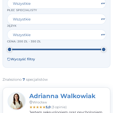
PŁEĆ SPECJALISTY
JĘZYK
CENA:
200 ZŁ - 350 ZŁ
Wyczyść filtry
Znaleziono
7
specjalistów
Adrianna Walkowiak
Wrocław
★
★
★
★
★
5,0
(3 opinie)
Jestem seksuologiem oraz psychologiem