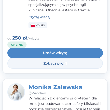
specjalizującym się w psychologii
klinicznej. Obecnie jestem w trakcie
szkolenia na psychoterapeutę
Czytaj więcej
systemowego. Posiadam status członka
Polski
nadzwyczajnego Wielkopolskiego
Towarzystwa
Terapii Systemowej
oraz
należę do Polskiego Towarzystwa
250 zł
od
/ wizyta
Psychiatrycznego. W mojej pracy na
ONLINE
pierwszym miejscu stawiam budowanie
Umów wizytę
atmosfery bezpieczeństwa i zrozumienia w
relacjach z Klientami. Istotna dla nie jest
Zobacz profil
również koncentracja na dostępnych
zasobach.
Monika Zalewska
Wrocław
W relacjach z klientami priorytetem dla
mnie jest budowanie atmosfery bliskości i
poczucia bezpieczeństwa. Stosuję techniki