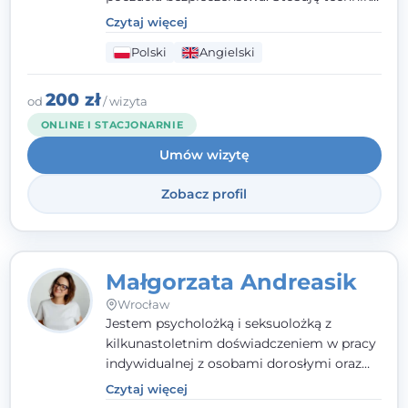
poznawczo-behawioralne oraz metody,
Czytaj więcej
które koncentrują się na rozwiązaniach
Polski
Angielski
(TSR). Te polegają na osiąganiu
zamierzonych celów (doprowadzeniu do
rozwiązania trudnych sytuacji) poprzez
200 zł
od
/ wizyta
identyfikowanie i wzmacnianie zasobów
ONLINE I STACJONARNIE
oraz mocnych stron klienta. W swojej
Umów wizytę
pracy korzystam także z metod dialogu
motywacyjnego i
treningu uważności
.
Zobacz profil
Małgorzata Andreasik
Wrocław
Jestem psycholożką i seksuolożką z
kilkunastoletnim doświadczeniem w pracy
indywidualnej z osobami dorosłymi oraz
parami. Specjalizuję się w obszarze zdrowia
Czytaj więcej
seksualnego, żałoby, kryzysów życiowych i