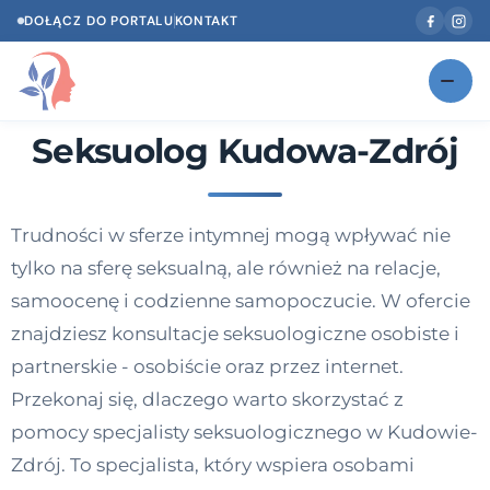
DOŁĄCZ DO PORTALU
KONTAKT
Seksuolog Kudowa-Zdrój
Znajdź swojego specjalistę
NOWOŚĆ
Gabinety
NOWOŚĆ
Trudności w sferze intymnej mogą wpływać nie
Według specjalizacji
tylko na sferę seksualną, ale również na relacje,
Psycholog w Twoim języku
samoocenę i codzienne samopoczucie. W ofercie
znajdziesz konsultacje seksuologiczne osobiste i
Diagnozy psychologiczne
partnerskie - osobiście oraz przez internet.
Testy psychologiczne
Przekonaj się, dlaczego warto skorzystać z
pomocy specjalisty seksuologicznego w Kudowie-
Dawka wiedzy
Zdrój. To specjalista, który wspiera osobami
Dla specjalistów