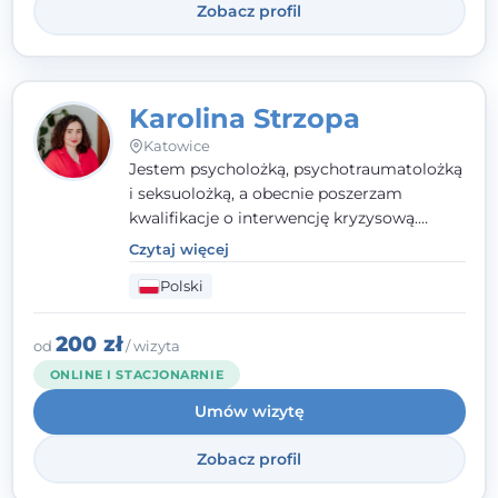
Zobacz profil
Karolina Strzopa
Katowice
Jestem psycholożką, psychotraumatolożką
i seksuolożką, a obecnie poszerzam
kwalifikacje o interwencję kryzysową.
Pracuję w nurcie terapii trzeciej fali, łącząc
Czytaj więcej
metody o potwierdzonej skuteczności.
Polski
Towarzyszę młodzieży, dorosłym i parom w
radzeniu sobie z bolesnymi
doświadczeniami tak, by mogli żyć pełniej.
200 zł
od
/ wizyta
ONLINE I STACJONARNIE
Umów wizytę
Zobacz profil