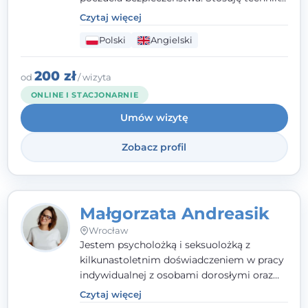
poznawczo-behawioralne oraz metody,
Czytaj więcej
które koncentrują się na rozwiązaniach
Polski
Angielski
(TSR). Te polegają na osiąganiu
zamierzonych celów (doprowadzeniu do
rozwiązania trudnych sytuacji) poprzez
200 zł
od
/ wizyta
identyfikowanie i wzmacnianie zasobów
ONLINE I STACJONARNIE
oraz mocnych stron klienta. W swojej
Umów wizytę
pracy korzystam także z metod dialogu
motywacyjnego i
treningu uważności
.
Zobacz profil
Małgorzata Andreasik
Wrocław
Jestem psycholożką i seksuolożką z
kilkunastoletnim doświadczeniem w pracy
indywidualnej z osobami dorosłymi oraz
parami. Specjalizuję się w obszarze zdrowia
Czytaj więcej
seksualnego, żałoby, kryzysów życiowych i