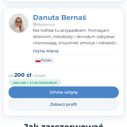
Danuta Bernaś
Myślenice
Nie trafiłaś tu przypadkiem. Pomagam
dzieciom, młodzieży i dorosłym odzyskać
równowagę, zrozumieć emocje i odnaleźć
wewnętrzną siłę. Moja droga do
Czytaj więcej
psychologii zaczęła się od życia - pełnego
Polski
wyzwań, które nauczyły mnie uważności,
empatii i pokory. Dziś łączę doświadczenie
nauczycielki, psychologa, psychoterapeuty
200 zł
od
/ wizyta
i seksuologa tworząc bezpieczną
ONLINE I STACJONARNIE
przestrzeń, w której można poczuć spokój i
Umów wizytę
wsparcie. Nie obiecuję łatwych rozwiązań -
ale mogę obiecać, że będę po Twojej
Zobacz profil
stronie.
Jak zarezerwować