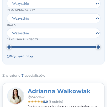
PŁEĆ SPECJALISTY
JĘZYK
CENA:
200 ZŁ - 350 ZŁ
Wyczyść filtry
Znaleziono
7
specjalistów
Adrianna Walkowiak
Wrocław
★
★
★
★
★
5,0
(3 opinie)
Jestem seksuologiem oraz psychologiem