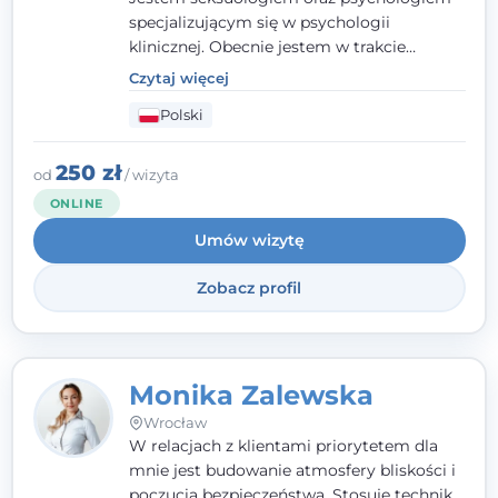
specjalizującym się w psychologii
klinicznej. Obecnie jestem w trakcie
szkolenia na psychoterapeutę
Czytaj więcej
systemowego. Posiadam status członka
Polski
nadzwyczajnego Wielkopolskiego
Towarzystwa
Terapii Systemowej
oraz
należę do Polskiego Towarzystwa
250 zł
od
/ wizyta
Psychiatrycznego. W mojej pracy na
ONLINE
pierwszym miejscu stawiam budowanie
Umów wizytę
atmosfery bezpieczeństwa i zrozumienia w
relacjach z Klientami. Istotna dla nie jest
Zobacz profil
również koncentracja na dostępnych
zasobach.
Monika Zalewska
Wrocław
W relacjach z klientami priorytetem dla
mnie jest budowanie atmosfery bliskości i
poczucia bezpieczeństwa. Stosuję techniki