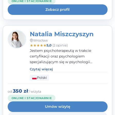
ONLINE I STACJONARNIE
uważnością na potrzeby klienta.
Zobacz profil
Natalia Miszczyszyn
Wrocław
★
★
★
★
★
5,0
(2 opinie)
Jestem psychoterapeutą w trakcie
certyfikacji oraz psychologiem
specjalizującym się w psychologii
klinicznej. Ukończyłam również studia
Czytaj więcej
podyplomowe z Praktycznej Diagnozy
Polski
Psychologicznej. Aktywnie uczestniczę w
działalności Polskiego Towarzystwa
Psychiatrycznego oraz Polskiego
350 zł
od
/ wizyta
Towarzystwa Psychologicznego, a także
ONLINE I STACJONARNIE
jestem członkiem nadzwyczajnym
Umów wizytę
Wielkopolskiego Towarzystwa Terapii
Systemowej.