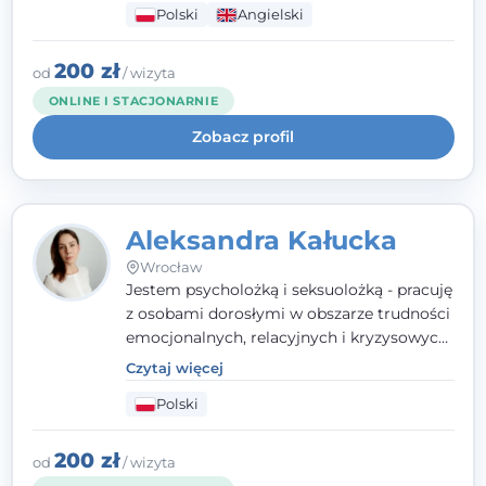
Polski
Angielski
wypalenia zawodowego. Pracuję w języku
polskim i angielskim, w podejściu
humanistycznym, opartym na
200 zł
od
/ wizyta
partnerstwie i podmiotowości klienta.
ONLINE I STACJONARNIE
Zobacz profil
Aleksandra Kałucka
Wrocław
Jestem psycholożką i seksuolożką - pracuję
z osobami dorosłymi w obszarze trudności
emocjonalnych, relacyjnych i kryzysowych,
w tym z osobami po doświadczeniach
Czytaj więcej
przemocy. Ukończyłam psychologię
Polski
kliniczną oraz studia podyplomowe z
interwencji kryzysowej i seksuologii
klinicznej na SWPS we Wrocławiu. W pracy
200 zł
od
/ wizyta
kieruję się empatią, etyką zawodową i