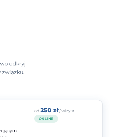
wo odkryj
w związku.
250 zł
od
/ wizyta
ONLINE
izującym