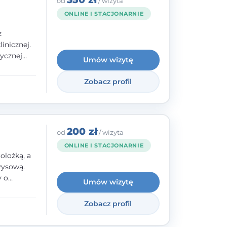
od
/ wizyta
ONLINE I STACJONARNIE
z
inicznej.
ycznej
Umów wizytę
 w
nego oraz
Zobacz profil
e jestem
rzystwa
200 zł
od
/ wizyta
ONLINE I STACJONARNIE
olożką, a
zysową.
y o
Umów wizytę
y,
Zobacz profil