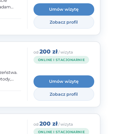
kcie
iadam
Umów wizytę
olskiego
Zobacz profil
y
ami.
ępnych
200 zł
od
/ wizyta
ONLINE I STACJONARNIE
zeństwa.
tody,
Umów wizytę
olegają na
o
Zobacz profil
wanie i
a. W
200 zł
od
/ wizyta
ONLINE I STACJONARNIE