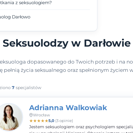
otkania z seksuologiem?
uolog Darłowo
Seksuolodzy w Darłowie
eksuologa dopasowanego do Twoich potrzeb i na no
ię pełnią życia seksualnego oraz spełnionym życiem 
ziono
7
specjalistów
Adrianna Walkowiak
Wrocław
★
★
★
★
★
5,0
(3 opinie)
Jestem seksuologiem oraz psychologiem specjal