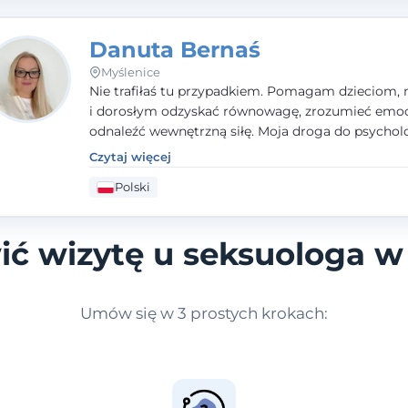
Danuta Bernaś
Myślenice
Nie trafiłaś tu przypadkiem. Pomagam dzieciom, 
i dorosłym odzyskać równowagę, zrozumieć emoc
odnaleźć wewnętrzną siłę. Moja droga do psycholo
zaczęła się od życia - pełnego wyzwań, które nauc
Czytaj więcej
uważności, empatii i pokory. Dziś łączę doświadcz
Polski
nauczycielki, psychologa, psychoterapeuty i seks
tworząc bezpieczną przestrzeń, w której można p
spokój i wsparcie. Nie obiecuję łatwych rozwiązań 
ć wizytę u seksuologa w
mogę obiecać, że będę po Twojej stronie.
Umów się w 3 prostych krokach: