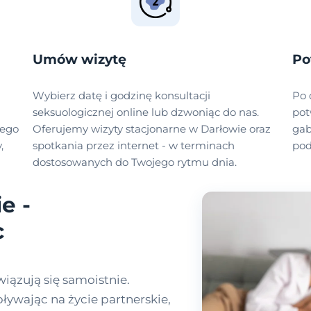
Umów wizytę
Po
Wybierz datę i godzinę konsultacji
Po 
seksuologicznej online lub dzwoniąc do nas.
pot
zego
Oferujemy wizyty stacjonarne w Darłowie oraz
gab
,
spotkania przez internet - w terminach
pod
dostosowanych do Twojego rytmu dnia.
e -
c
iązują się samoistnie.
pływając na życie partnerskie,