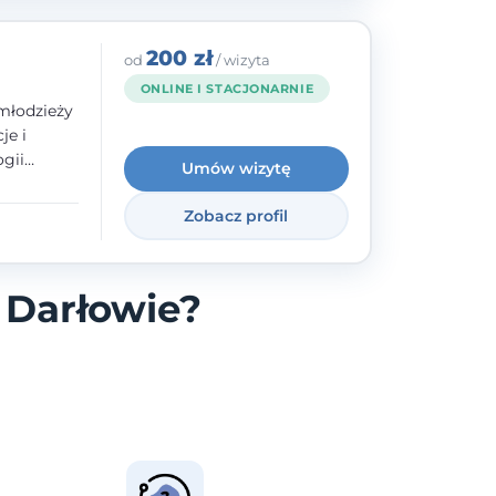
200 zł
od
/ wizyta
ONLINE I STACJONARNIE
młodzieży
je i
gii
Umów wizytę
zyły mnie
enie
Zobacz profil
uologa
oczuć
- ale
 Darłowie?