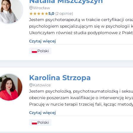
Natalia Miszczyszyn
Wrocław
★
★
★
★
★
5,0
(2 opinie)
Jestem psychoterapeutą w trakcie certyfikacji ora
psychologiem specjalizującym się w psychologii kl
Ukończyłam również studia podyplomowe z Prakt
Diagnozy Psychologicznej. Aktywnie uczestniczę
Czytaj więcej
działalności Polskiego Towarzystwa Psychiatrycz
Polski
Polskiego Towarzystwa Psychologicznego, a takż
członkiem nadzwyczajnym Wielkopolskiego Towa
Terapii Systemowej.
Karolina Strzopa
Katowice
Jestem psycholożką, psychotraumatolożką i seksu
obecnie poszerzam kwalifikacje o interwencję kry
Pracuję w nurcie terapii trzeciej fali, łącząc metod
potwierdzonej skuteczności. Towarzyszę młodzież
Czytaj więcej
dorosłym i parom w radzeniu sobie z bolesnymi
Polski
doświadczeniami tak, by mogli żyć pełniej.