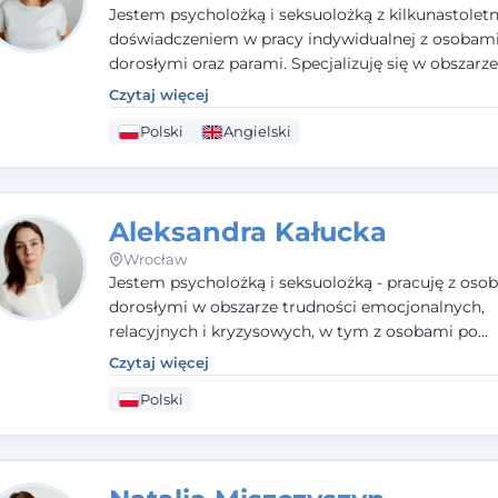
Jestem psycholożką i seksuolożką z kilkunastolet
doświadczeniem w pracy indywidualnej z osobam
dorosłymi oraz parami. Specjalizuję się w obszarz
seksualnego, żałoby, kryzysów życiowych i wypale
Czytaj więcej
zawodowego. Pracuję w języku polskim i angielsk
Polski
Angielski
podejściu humanistycznym, opartym na partnerst
podmiotowości klienta.
Aleksandra Kałucka
Wrocław
Jestem psycholożką i seksuolożką - pracuję z oso
dorosłymi w obszarze trudności emocjonalnych,
relacyjnych i kryzysowych, w tym z osobami po
doświadczeniach przemocy. Ukończyłam psychol
Czytaj więcej
kliniczną oraz studia podyplomowe z interwencji 
Polski
i seksuologii klinicznej na SWPS we Wrocławiu. W
kieruję się empatią, etyką zawodową i uważnością
potrzeby klienta.