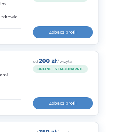
nim
i
e zdrowia
nia
im, w
Zobacz profil
wie i
200 zł
od
/ wizyta
ONLINE I STACJONARNIE
bami
ogię
kryzysowej
Zobacz profil
 pracy
 na
350 zł