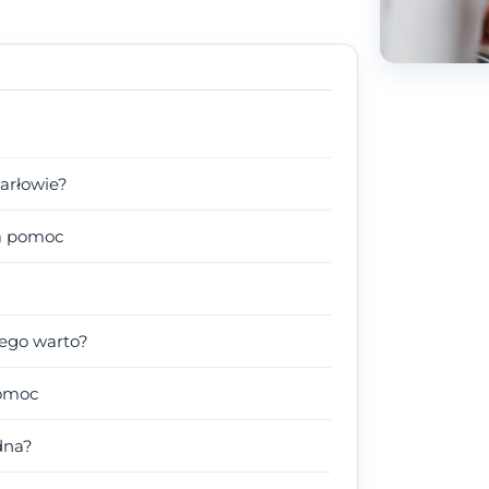
arłowie?
na pomoc
zego warto?
pomoc
dna?