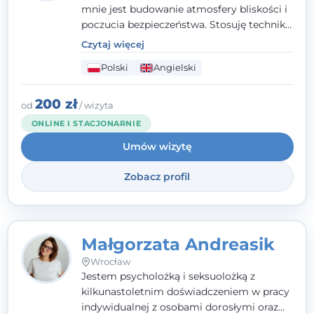
mnie jest budowanie atmosfery bliskości i
poczucia bezpieczeństwa. Stosuję techniki
poznawczo-behawioralne oraz metody,
Czytaj więcej
które koncentrują się na rozwiązaniach
Polski
Angielski
(TSR). Te polegają na osiąganiu
zamierzonych celów (doprowadzeniu do
rozwiązania trudnych sytuacji) poprzez
200 zł
od
/ wizyta
identyfikowanie i wzmacnianie zasobów
ONLINE I STACJONARNIE
oraz mocnych stron klienta. W swojej
Umów wizytę
pracy korzystam także z metod dialogu
motywacyjnego i
treningu uważności
.
Zobacz profil
Małgorzata Andreasik
Wrocław
Jestem psycholożką i seksuolożką z
kilkunastoletnim doświadczeniem w pracy
indywidualnej z osobami dorosłymi oraz