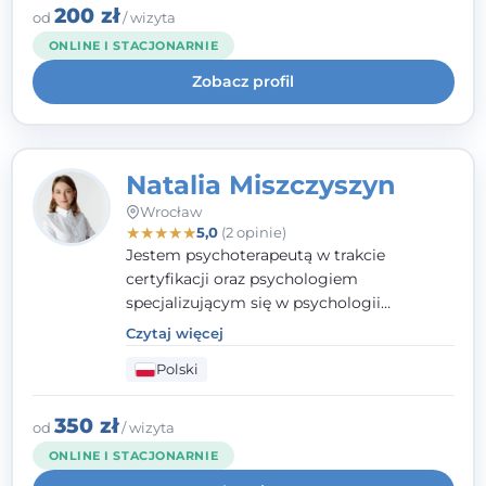
klinicznej na SWPS we Wrocławiu. W pracy
200 zł
od
/ wizyta
kieruję się empatią, etyką zawodową i
ONLINE I STACJONARNIE
uważnością na potrzeby klienta.
Zobacz profil
Natalia Miszczyszyn
Wrocław
★
★
★
★
★
5,0
(2 opinie)
Jestem psychoterapeutą w trakcie
certyfikacji oraz psychologiem
specjalizującym się w psychologii
klinicznej. Ukończyłam również studia
Czytaj więcej
podyplomowe z Praktycznej Diagnozy
Polski
Psychologicznej. Aktywnie uczestniczę w
działalności Polskiego Towarzystwa
Psychiatrycznego oraz Polskiego
350 zł
od
/ wizyta
Towarzystwa Psychologicznego, a także
ONLINE I STACJONARNIE
jestem członkiem nadzwyczajnym