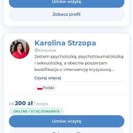
Umów wizytę
Wielkopolskiego Towarzystwa Terapii
Systemowej.
Zobacz profil
Karolina Strzopa
Katowice
Jestem psycholożką, psychotraumatolożką
i seksuolożką, a obecnie poszerzam
kwalifikacje o interwencję kryzysową.
Pracuję w nurcie terapii trzeciej fali, łącząc
Czytaj więcej
metody o potwierdzonej skuteczności.
Polski
Towarzyszę młodzieży, dorosłym i parom w
radzeniu sobie z bolesnymi
doświadczeniami tak, by mogli żyć pełniej.
200 zł
od
/ wizyta
ONLINE I STACJONARNIE
Umów wizytę