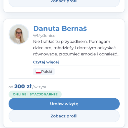
Zobacz profil
Danuta Bernaś
Myślenice
Nie trafiłaś tu przypadkiem. Pomagam
dzieciom, młodzieży i dorosłym odzyskać
równowagę, zrozumieć emocje i odnaleźć
wewnętrzną siłę. Moja droga do
Czytaj więcej
psychologii zaczęła się od życia - pełnego
Polski
wyzwań, które nauczyły mnie uważności,
empatii i pokory. Dziś łączę doświadczenie
nauczycielki, psychologa, psychoterapeuty
200 zł
od
/ wizyta
i seksuologa tworząc bezpieczną
ONLINE I STACJONARNIE
przestrzeń, w której można poczuć spokój i
Umów wizytę
wsparcie. Nie obiecuję łatwych rozwiązań -
ale mogę obiecać, że będę po Twojej
Zobacz profil
stronie.