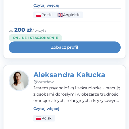
parami. Specjalizuję się w obszarze zdrowia
Czytaj więcej
seksualnego, żałoby, kryzysów życiowych i
Polski
Angielski
wypalenia zawodowego. Pracuję w języku
polskim i angielskim, w podejściu
humanistycznym, opartym na
200 zł
od
/ wizyta
partnerstwie i podmiotowości klienta.
ONLINE I STACJONARNIE
Zobacz profil
Aleksandra Kałucka
Wrocław
Jestem psycholożką i seksuolożką - pracuję
z osobami dorosłymi w obszarze trudności
emocjonalnych, relacyjnych i kryzysowych,
w tym z osobami po doświadczeniach
Czytaj więcej
przemocy. Ukończyłam psychologię
Polski
kliniczną oraz studia podyplomowe z
interwencji kryzysowej i seksuologii