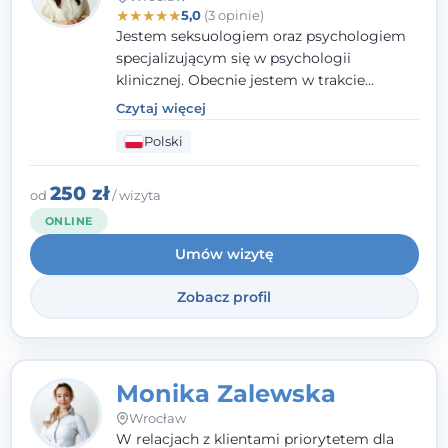
★
★
★
★
★
5,0
(3 opinie)
Jestem seksuologiem oraz psychologiem
specjalizującym się w psychologii
klinicznej. Obecnie jestem w trakcie
szkolenia na psychoterapeutę
Czytaj więcej
systemowego. Posiadam status członka
Polski
nadzwyczajnego Wielkopolskiego
Towarzystwa
Terapii Systemowej
oraz
należę do Polskiego Towarzystwa
250 zł
od
/ wizyta
Psychiatrycznego. W mojej pracy na
ONLINE
pierwszym miejscu stawiam budowanie
Umów wizytę
atmosfery bezpieczeństwa i zrozumienia w
relacjach z Klientami. Istotna dla nie jest
Zobacz profil
również koncentracja na dostępnych
zasobach.
Monika Zalewska
Wrocław
W relacjach z klientami priorytetem dla