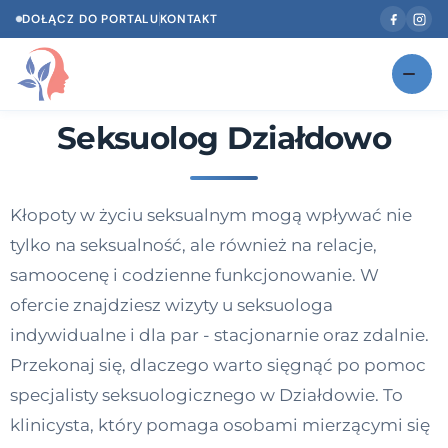
DOŁĄCZ DO PORTALU
KONTAKT
Seksuolog Działdowo
Znajdź swojego specjalistę
NOWOŚĆ
Gabinety
NOWOŚĆ
Kłopoty w życiu seksualnym mogą wpływać nie
Według specjalizacji
tylko na seksualność, ale również na relacje,
Psycholog w Twoim języku
samoocenę i codzienne funkcjonowanie. W
ofercie znajdziesz wizyty u seksuologa
Diagnozy psychologiczne
indywidualne i dla par - stacjonarnie oraz zdalnie.
Testy psychologiczne
Przekonaj się, dlaczego warto sięgnąć po pomoc
specjalisty seksuologicznego w Działdowie. To
Dawka wiedzy
klinicysta, który pomaga osobami mierzącymi się
Dla specjalistów