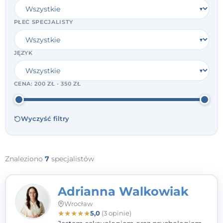
PŁEĆ SPECJALISTY
JĘZYK
CENA:
200 ZŁ - 350 ZŁ
Wyczyść filtry
Znaleziono
7
specjalistów
Adrianna Walkowiak
Wrocław
★
★
★
★
★
5,0
(3 opinie)