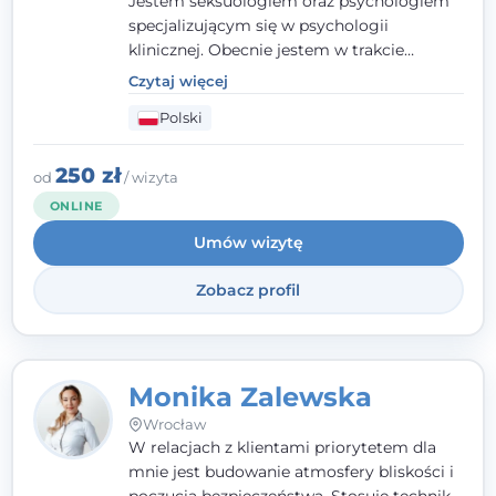
Jestem seksuologiem oraz psychologiem
specjalizującym się w psychologii
klinicznej. Obecnie jestem w trakcie
szkolenia na psychoterapeutę
Czytaj więcej
systemowego. Posiadam status członka
Polski
nadzwyczajnego Wielkopolskiego
Towarzystwa
Terapii Systemowej
oraz
należę do Polskiego Towarzystwa
250 zł
od
/ wizyta
Psychiatrycznego. W mojej pracy na
ONLINE
pierwszym miejscu stawiam budowanie
Umów wizytę
atmosfery bezpieczeństwa i zrozumienia w
relacjach z Klientami. Istotna dla nie jest
Zobacz profil
również koncentracja na dostępnych
zasobach.
Monika Zalewska
Wrocław
W relacjach z klientami priorytetem dla
mnie jest budowanie atmosfery bliskości i