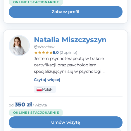
ONLINE I STACJONARNIE
uważnością na potrzeby klienta.
Zobacz profil
Natalia Miszczyszyn
Wrocław
★
★
★
★
★
5,0
(2 opinie)
Jestem psychoterapeutą w trakcie
certyfikacji oraz psychologiem
specjalizującym się w psychologii
klinicznej. Ukończyłam również studia
Czytaj więcej
podyplomowe z Praktycznej Diagnozy
Polski
Psychologicznej. Aktywnie uczestniczę w
działalności Polskiego Towarzystwa
Psychiatrycznego oraz Polskiego
350 zł
od
/ wizyta
Towarzystwa Psychologicznego, a także
ONLINE I STACJONARNIE
jestem członkiem nadzwyczajnym
Umów wizytę
Wielkopolskiego Towarzystwa Terapii
Systemowej.