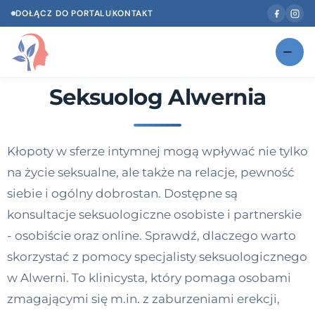
DOŁĄCZ DO PORTALU
KONTAKT
Seksuolog Alwernia
Znajdź swojego specjalistę
NOWOŚĆ
Gabinety
NOWOŚĆ
Kłopoty w sferze intymnej mogą wpływać nie tylko
Według specjalizacji
na życie seksualne, ale także na relacje, pewność
Psycholog w Twoim języku
siebie i ogólny dobrostan. Dostępne są
konsultacje seksuologiczne osobiste i partnerskie
Diagnozy psychologiczne
- osobiście oraz online. Sprawdź, dlaczego warto
Testy psychologiczne
skorzystać z pomocy specjalisty seksuologicznego
w Alwerni. To klinicysta, który pomaga osobami
Dawka wiedzy
zmagającymi się m.in. z zaburzeniami erekcji,
Dla specjalistów