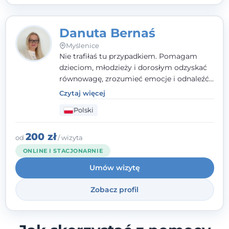
Danuta Bernaś
Myślenice
Nie trafiłaś tu przypadkiem. Pomagam
dzieciom, młodzieży i dorosłym odzyskać
równowagę, zrozumieć emocje i odnaleźć
wewnętrzną siłę. Moja droga do
Czytaj więcej
psychologii zaczęła się od życia - pełnego
Polski
wyzwań, które nauczyły mnie uważności,
empatii i pokory. Dziś łączę doświadczenie
nauczycielki, psychologa, psychoterapeuty
200 zł
od
/ wizyta
i seksuologa tworząc bezpieczną
ONLINE I STACJONARNIE
przestrzeń, w której można poczuć spokój i
Umów wizytę
wsparcie. Nie obiecuję łatwych rozwiązań -
ale mogę obiecać, że będę po Twojej
Zobacz profil
stronie.