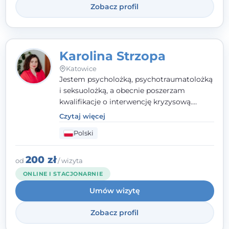
Zobacz profil
Karolina Strzopa
Katowice
Jestem psycholożką, psychotraumatolożką
i seksuolożką, a obecnie poszerzam
kwalifikacje o interwencję kryzysową.
Pracuję w nurcie terapii trzeciej fali, łącząc
Czytaj więcej
metody o potwierdzonej skuteczności.
Polski
Towarzyszę młodzieży, dorosłym i parom w
radzeniu sobie z bolesnymi
doświadczeniami tak, by mogli żyć pełniej.
200 zł
od
/ wizyta
ONLINE I STACJONARNIE
Umów wizytę
Zobacz profil