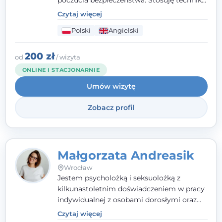
poczucia bezpieczeństwa. Stosuję techniki
poznawczo-behawioralne oraz metody,
Czytaj więcej
które koncentrują się na rozwiązaniach
Polski
Angielski
(TSR). Te polegają na osiąganiu
zamierzonych celów (doprowadzeniu do
rozwiązania trudnych sytuacji) poprzez
200 zł
od
/ wizyta
identyfikowanie i wzmacnianie zasobów
ONLINE I STACJONARNIE
oraz mocnych stron klienta. W swojej
Umów wizytę
pracy korzystam także z metod dialogu
motywacyjnego i
treningu uważności
.
Zobacz profil
Małgorzata Andreasik
Wrocław
Jestem psycholożką i seksuolożką z
kilkunastoletnim doświadczeniem w pracy
indywidualnej z osobami dorosłymi oraz
parami. Specjalizuję się w obszarze zdrowia
Czytaj więcej
seksualnego, żałoby, kryzysów życiowych i