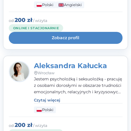
Polski
Angielski
wypalenia zawodowego. Pracuję w języku
polskim i angielskim, w podejściu
humanistycznym, opartym na
200 zł
od
/ wizyta
partnerstwie i podmiotowości klienta.
ONLINE I STACJONARNIE
Zobacz profil
Aleksandra Kałucka
Wrocław
Jestem psycholożką i seksuolożką - pracuję
z osobami dorosłymi w obszarze trudności
emocjonalnych, relacyjnych i kryzysowych,
w tym z osobami po doświadczeniach
Czytaj więcej
przemocy. Ukończyłam psychologię
Polski
kliniczną oraz studia podyplomowe z
interwencji kryzysowej i seksuologii
klinicznej na SWPS we Wrocławiu. W pracy
200 zł
od
/ wizyta
kieruję się empatią, etyką zawodową i