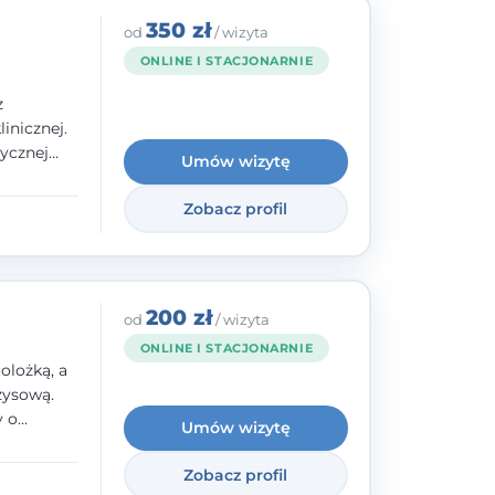
350 zł
od
/ wizyta
ONLINE I STACJONARNIE
z
inicznej.
ycznej
Umów wizytę
 w
nego oraz
Zobacz profil
e jestem
rzystwa
200 zł
od
/ wizyta
ONLINE I STACJONARNIE
olożką, a
zysową.
y o
Umów wizytę
y,
Zobacz profil