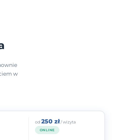
a
nownie
yciem w
250 zł
od
/ wizyta
ONLINE