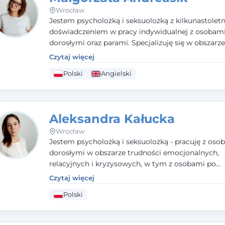
Wrocław
Jestem psycholożką i seksuolożką z kilkunastolet
doświadczeniem w pracy indywidualnej z osobam
dorosłymi oraz parami. Specjalizuję się w obszarz
seksualnego, żałoby, kryzysów życiowych i wypale
Czytaj więcej
zawodowego. Pracuję w języku polskim i angielsk
Polski
Angielski
podejściu humanistycznym, opartym na partnerst
podmiotowości klienta.
Aleksandra Kałucka
Wrocław
Jestem psycholożką i seksuolożką - pracuję z oso
dorosłymi w obszarze trudności emocjonalnych,
relacyjnych i kryzysowych, w tym z osobami po
doświadczeniach przemocy. Ukończyłam psychol
Czytaj więcej
kliniczną oraz studia podyplomowe z interwencji 
Polski
i seksuologii klinicznej na SWPS we Wrocławiu. W
kieruję się empatią, etyką zawodową i uważnością
potrzeby klienta.