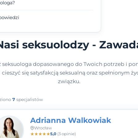
uologa?
powiedzi
Nasi seksuolodzy - Zawad
ź seksuologa dopasowanego do Twoich potrzeb i po
j cieszyć się satysfakcją seksualną oraz spełnionym ż
związku.
ziono
7
specjalistów
Adrianna Walkowiak
Wrocław
★
★
★
★
★
5,0
(3 opinie)