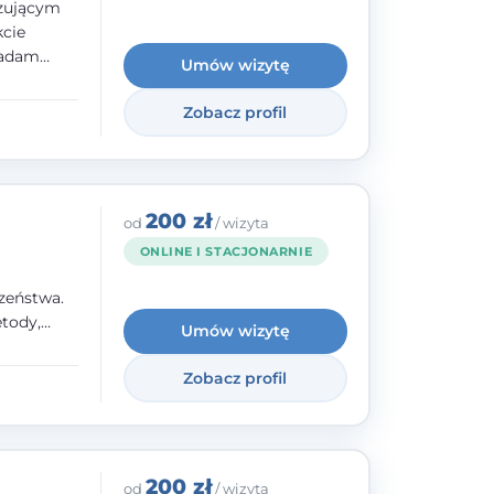
izującym
kcie
iadam
Umów wizytę
olskiego
Zobacz profil
y
ami.
ępnych
200 zł
od
/ wizyta
ONLINE I STACJONARNIE
zeństwa.
tody,
Umów wizytę
olegają na
o
Zobacz profil
wanie i
a. W
200 zł
od
/ wizyta