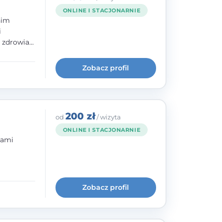
ONLINE I STACJONARNIE
nim
i
e zdrowia
nia
im, w
Zobacz profil
wie i
200 zł
od
/ wizyta
ONLINE I STACJONARNIE
bami
ogię
kryzysowej
Zobacz profil
 pracy
 na