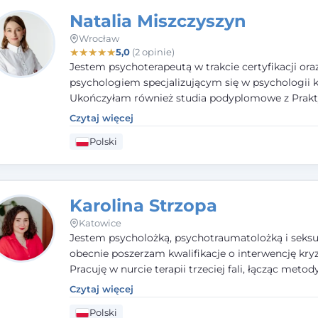
Natalia Miszczyszyn
Wrocław
★
★
★
★
★
5,0
(2 opinie)
Jestem psychoterapeutą w trakcie certyfikacji ora
psychologiem specjalizującym się w psychologii kl
Ukończyłam również studia podyplomowe z Prakt
Diagnozy Psychologicznej. Aktywnie uczestniczę
Czytaj więcej
działalności Polskiego Towarzystwa Psychiatrycz
Polski
Polskiego Towarzystwa Psychologicznego, a takż
członkiem nadzwyczajnym Wielkopolskiego Towa
Terapii Systemowej.
Karolina Strzopa
Katowice
Jestem psycholożką, psychotraumatolożką i seksu
obecnie poszerzam kwalifikacje o interwencję kry
Pracuję w nurcie terapii trzeciej fali, łącząc metod
potwierdzonej skuteczności. Towarzyszę młodzież
Czytaj więcej
dorosłym i parom w radzeniu sobie z bolesnymi
Polski
doświadczeniami tak, by mogli żyć pełniej.