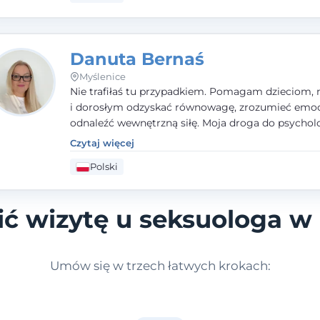
Danuta Bernaś
Myślenice
Nie trafiłaś tu przypadkiem. Pomagam dzieciom, 
i dorosłym odzyskać równowagę, zrozumieć emoc
odnaleźć wewnętrzną siłę. Moja droga do psycholo
zaczęła się od życia - pełnego wyzwań, które nauc
Czytaj więcej
uważności, empatii i pokory. Dziś łączę doświadcz
Polski
nauczycielki, psychologa, psychoterapeuty i seks
tworząc bezpieczną przestrzeń, w której można p
spokój i wsparcie. Nie obiecuję łatwych rozwiązań 
ć wizytę u seksuologa w
mogę obiecać, że będę po Twojej stronie.
Umów się w trzech łatwych krokach: