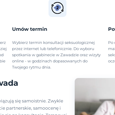
Umów termin
Po
erz
Wybierz termin konsultacji seksuologicznej
Po 
ziej
przez internet lub telefonicznie. Do wyboru
mai
od
spotkania w gabinecie w Zawadzie oraz wizyty
sek
bie
online - w godzinach dopasowanych do
ocz
Twojego rytmu dnia.
wada
iązują się samoistnie. Zwykle
ycie partnerskie, samoocenę i