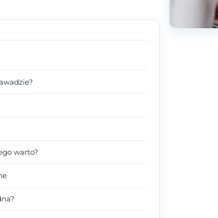
Zawadzie?
ego warto?
ne
dna?