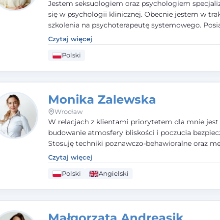
Jestem seksuologiem oraz psychologiem specjal
się w psychologii klinicznej. Obecnie jestem w tra
szkolenia na psychoterapeutę systemowego. Pos
status członka nadzwyczajnego Wielkopolskiego
Czytaj więcej
Towarzystwa
Terapii Systemowej
oraz należę do P
Polski
Towarzystwa Psychiatrycznego. W mojej pracy na
pierwszym miejscu stawiam budowanie atmosfer
bezpieczeństwa i zrozumienia w relacjach z Klient
Istotna dla nie jest również koncentracja na dost
Monika Zalewska
zasobach.
Wrocław
W relacjach z klientami priorytetem dla mnie jest
budowanie atmosfery bliskości i poczucia bezpiec
Stosuję techniki poznawczo-behawioralne oraz me
które koncentrują się na rozwiązaniach (TSR). Te p
Czytaj więcej
osiąganiu zamierzonych celów (doprowadzeniu d
Polski
Angielski
rozwiązania trudnych sytuacji) poprzez identyfiko
wzmacnianie zasobów oraz mocnych stron klient
swojej pracy korzystam także z metod dialogu
motywacyjnego i
treningu uważności
.
Małgorzata Andreasik