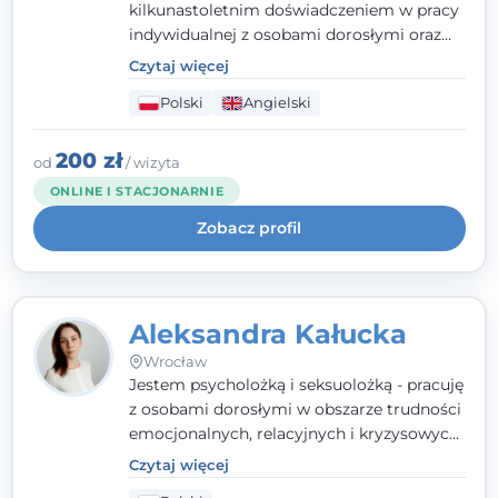
kilkunastoletnim doświadczeniem w pracy
indywidualnej z osobami dorosłymi oraz
parami. Specjalizuję się w obszarze zdrowia
Czytaj więcej
seksualnego, żałoby, kryzysów życiowych i
Polski
Angielski
wypalenia zawodowego. Pracuję w języku
polskim i angielskim, w podejściu
humanistycznym, opartym na
200 zł
od
/ wizyta
partnerstwie i podmiotowości klienta.
ONLINE I STACJONARNIE
Zobacz profil
Aleksandra Kałucka
Wrocław
Jestem psycholożką i seksuolożką - pracuję
z osobami dorosłymi w obszarze trudności
emocjonalnych, relacyjnych i kryzysowych,
w tym z osobami po doświadczeniach
Czytaj więcej
przemocy. Ukończyłam psychologię