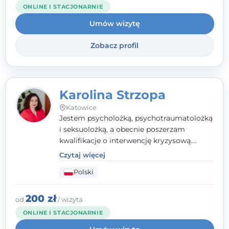
Towarzystwa Psychologicznego, a także
ONLINE I STACJONARNIE
jestem członkiem nadzwyczajnym
Umów wizytę
Wielkopolskiego Towarzystwa Terapii
Systemowej.
Zobacz profil
Karolina Strzopa
Katowice
Jestem psycholożką, psychotraumatolożką
i seksuolożką, a obecnie poszerzam
kwalifikacje o interwencję kryzysową.
Pracuję w nurcie terapii trzeciej fali, łącząc
Czytaj więcej
metody o potwierdzonej skuteczności.
Polski
Towarzyszę młodzieży, dorosłym i parom w
radzeniu sobie z bolesnymi
doświadczeniami tak, by mogli żyć pełniej.
200 zł
od
/ wizyta
ONLINE I STACJONARNIE