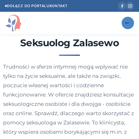
DOŁĄCZ DO PORTALU
KONTAKT
Seksuolog Zalasewo
Znajdź swojego specjalistę
NOWOŚĆ
Gabinety
NOWOŚĆ
Trudności w sferze intymnej mogą wpływać nie
Według specjalizacji
tylko na życie seksualne, ale także na związki,
Psycholog w Twoim języku
poczucie własnej wartości i codzienne
funkcjonowanie. W ofercie znajdziesz konsultacje
Diagnozy psychologiczne
seksuologiczne osobiste i dla dwojga - osobiście
Testy psychologiczne
oraz online. Sprawdź, dlaczego warto skorzystać z
pomocy seksuologa w Zalasewie. To klinicysta,
Dawka wiedzy
który wspiera osobami borykającymi się m.in. z
Dla specjalistów