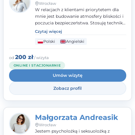
Wrocław
W relacjach z klientami priorytetem dla
mnie jest budowanie atmosfery bliskości i
poczucia bezpieczeństwa. Stosuję techniki
poznawczo-behawioralne oraz metody,
Czytaj więcej
które koncentrują się na rozwiązaniach
Polski
Angielski
(TSR). Te polegają na osiąganiu
zamierzonych celów (doprowadzeniu do
rozwiązania trudnych sytuacji) poprzez
200 zł
od
/ wizyta
identyfikowanie i wzmacnianie zasobów
ONLINE I STACJONARNIE
oraz mocnych stron klienta. W swojej
Umów wizytę
pracy korzystam także z metod dialogu
motywacyjnego i
treningu uważności
.
Zobacz profil
Małgorzata Andreasik
Wrocław
Jestem psycholożką i seksuolożką z