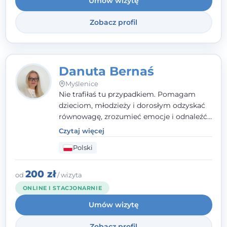
Umów wizytę
Zobacz profil
Danuta Bernaś
Myślenice
Nie trafiłaś tu przypadkiem. Pomagam
dzieciom, młodzieży i dorosłym odzyskać
równowagę, zrozumieć emocje i odnaleźć
wewnętrzną siłę. Moja droga do
Czytaj więcej
psychologii zaczęła się od życia - pełnego
Polski
wyzwań, które nauczyły mnie uważności,
empatii i pokory. Dziś łączę doświadczenie
nauczycielki, psychologa, psychoterapeuty
200 zł
od
/ wizyta
i seksuologa tworząc bezpieczną
ONLINE I STACJONARNIE
przestrzeń, w której można poczuć spokój i
Umów wizytę
wsparcie. Nie obiecuję łatwych rozwiązań -
ale mogę obiecać, że będę po Twojej
Zobacz profil