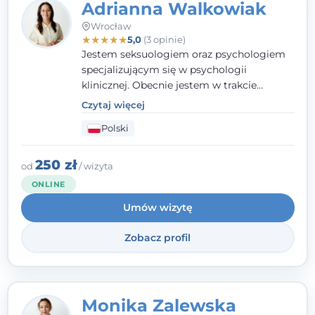
Adrianna Walkowiak
Wrocław
★
★
★
★
★
5,0
(3 opinie)
Jestem seksuologiem oraz psychologiem
specjalizującym się w psychologii
klinicznej. Obecnie jestem w trakcie
szkolenia na psychoterapeutę
Czytaj więcej
systemowego. Posiadam status członka
Polski
nadzwyczajnego Wielkopolskiego
Towarzystwa
Terapii Systemowej
oraz
należę do Polskiego Towarzystwa
250 zł
od
/ wizyta
Psychiatrycznego. W mojej pracy na
ONLINE
pierwszym miejscu stawiam budowanie
Umów wizytę
atmosfery bezpieczeństwa i zrozumienia w
relacjach z Klientami. Istotna dla nie jest
Zobacz profil
również koncentracja na dostępnych
zasobach.
Monika Zalewska