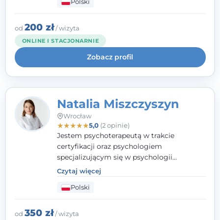
Polski
kliniczną oraz studia podyplomowe z
interwencji kryzysowej i seksuologii
klinicznej na SWPS we Wrocławiu. W pracy
200 zł
od
/ wizyta
kieruję się empatią, etyką zawodową i
ONLINE I STACJONARNIE
uważnością na potrzeby klienta.
Zobacz profil
Natalia Miszczyszyn
Wrocław
★
★
★
★
★
5,0
(2 opinie)
Jestem psychoterapeutą w trakcie
certyfikacji oraz psychologiem
specjalizującym się w psychologii
klinicznej. Ukończyłam również studia
Czytaj więcej
podyplomowe z Praktycznej Diagnozy
Polski
Psychologicznej. Aktywnie uczestniczę w
działalności Polskiego Towarzystwa
Psychiatrycznego oraz Polskiego
350 zł
od
/ wizyta