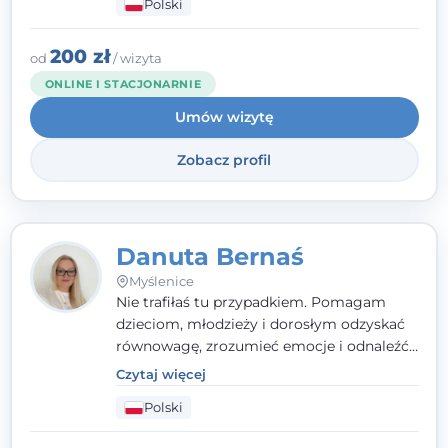
Polski
Towarzyszę młodzieży, dorosłym i parom w
radzeniu sobie z bolesnymi
doświadczeniami tak, by mogli żyć pełniej.
200 zł
od
/ wizyta
ONLINE I STACJONARNIE
Umów wizytę
Zobacz profil
Danuta Bernaś
Myślenice
Nie trafiłaś tu przypadkiem. Pomagam
dzieciom, młodzieży i dorosłym odzyskać
równowagę, zrozumieć emocje i odnaleźć
wewnętrzną siłę. Moja droga do
Czytaj więcej
psychologii zaczęła się od życia - pełnego
Polski
wyzwań, które nauczyły mnie uważności,
empatii i pokory. Dziś łączę doświadczenie