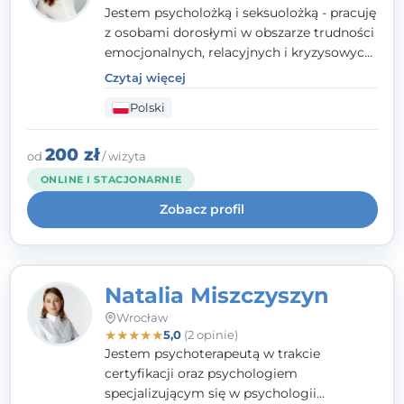
Jestem psycholożką i seksuolożką - pracuję
z osobami dorosłymi w obszarze trudności
emocjonalnych, relacyjnych i kryzysowych,
w tym z osobami po doświadczeniach
Czytaj więcej
przemocy. Ukończyłam psychologię
Polski
kliniczną oraz studia podyplomowe z
interwencji kryzysowej i seksuologii
klinicznej na SWPS we Wrocławiu. W pracy
200 zł
od
/ wizyta
kieruję się empatią, etyką zawodową i
ONLINE I STACJONARNIE
uważnością na potrzeby klienta.
Zobacz profil
Natalia Miszczyszyn
Wrocław
★
★
★
★
★
5,0
(2 opinie)
Jestem psychoterapeutą w trakcie
certyfikacji oraz psychologiem
specjalizującym się w psychologii