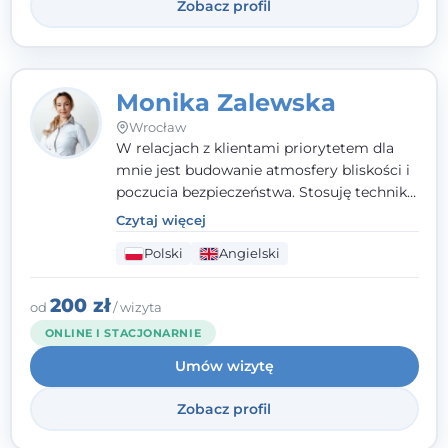
Zobacz profil
również koncentracja na dostępnych
zasobach.
Monika Zalewska
Wrocław
W relacjach z klientami priorytetem dla
mnie jest budowanie atmosfery bliskości i
poczucia bezpieczeństwa. Stosuję techniki
poznawczo-behawioralne oraz metody,
Czytaj więcej
które koncentrują się na rozwiązaniach
Polski
Angielski
(TSR). Te polegają na osiąganiu
zamierzonych celów (doprowadzeniu do
rozwiązania trudnych sytuacji) poprzez
200 zł
od
/ wizyta
identyfikowanie i wzmacnianie zasobów
ONLINE I STACJONARNIE
oraz mocnych stron klienta. W swojej
Umów wizytę
pracy korzystam także z metod dialogu
motywacyjnego i
treningu uważności
.
Zobacz profil