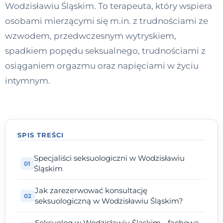
Wodzisławiu Śląskim. To terapeuta, który wspiera
Kontakt
osobami mierzącymi się m.in. z trudnościami ze
wzwodem, przedwczesnym wytryskiem,
Dołącz do portalu
spadkiem popędu seksualnego, trudnościami z
osiąganiem orgazmu oraz napięciami w życiu
intymnym.
SPIS TREŚCI
Specjaliści seksuologiczni w Wodzisławiu
Śląskim
Jak zarezerwować konsultację
seksuologiczną w Wodzisławiu Śląskim?
Seksuolog w Wodzisławiu Śląskim - fachowa