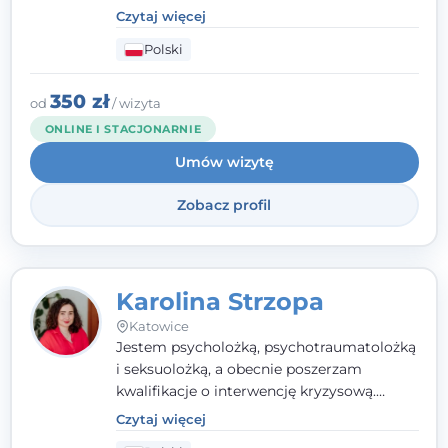
klinicznej. Ukończyłam również studia
Czytaj więcej
podyplomowe z Praktycznej Diagnozy
Polski
Psychologicznej. Aktywnie uczestniczę w
działalności Polskiego Towarzystwa
Psychiatrycznego oraz Polskiego
350 zł
od
/ wizyta
Towarzystwa Psychologicznego, a także
ONLINE I STACJONARNIE
jestem członkiem nadzwyczajnym
Umów wizytę
Wielkopolskiego Towarzystwa Terapii
Systemowej.
Zobacz profil
Karolina Strzopa
Katowice
Jestem psycholożką, psychotraumatolożką
i seksuolożką, a obecnie poszerzam
kwalifikacje o interwencję kryzysową.
Pracuję w nurcie terapii trzeciej fali, łącząc
Czytaj więcej
metody o potwierdzonej skuteczności.