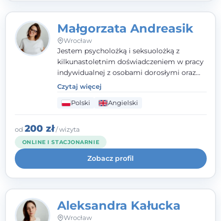
Małgorzata Andreasik
Wrocław
Jestem psycholożką i seksuolożką z
kilkunastoletnim doświadczeniem w pracy
indywidualnej z osobami dorosłymi oraz
parami. Specjalizuję się w obszarze zdrowia
Czytaj więcej
seksualnego, żałoby, kryzysów życiowych i
Polski
Angielski
wypalenia zawodowego. Pracuję w języku
polskim i angielskim, w podejściu
humanistycznym, opartym na
200 zł
od
/ wizyta
partnerstwie i podmiotowości klienta.
ONLINE I STACJONARNIE
Zobacz profil
Aleksandra Kałucka
Wrocław