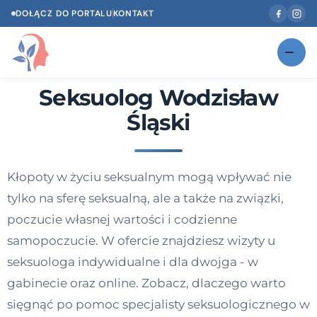
DOŁĄCZ DO PORTALU
KONTAKT
Seksuolog Wodzisław
Znajdź swojego specjalistę
NOWOŚĆ
Śląski
Gabinety
NOWOŚĆ
Według specjalizacji
Kłopoty w życiu seksualnym mogą wpływać nie
Psycholog w Twoim języku
tylko na sferę seksualną, ale a także na związki,
Diagnozy psychologiczne
poczucie własnej wartości i codzienne
samopoczucie. W ofercie znajdziesz wizyty u
Testy psychologiczne
seksuologa indywidualne i dla dwojga - w
Dawka wiedzy
gabinecie oraz online. Zobacz, dlaczego warto
sięgnąć po pomoc specjalisty seksuologicznego w
Dla specjalistów