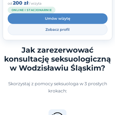
nauczycielki, psychologa, psychoterapeuty
200 zł
od
/ wizyta
i seksuologa tworząc bezpieczną
ONLINE I STACJONARNIE
przestrzeń, w której można poczuć spokój i
Umów wizytę
wsparcie. Nie obiecuję łatwych rozwiązań -
ale mogę obiecać, że będę po Twojej
Zobacz profil
stronie.
Jak zarezerwować
konsultację seksuologiczną
w Wodzisławiu Śląskim?
Skorzystaj z pomocy seksuologa w 3 prostych
krokach: