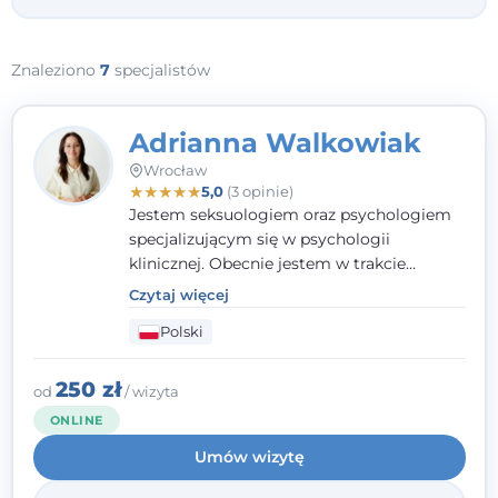
Znaleziono
7
specjalistów
Adrianna Walkowiak
Wrocław
★
★
★
★
★
5,0
(3 opinie)
Jestem seksuologiem oraz psychologiem
specjalizującym się w psychologii
klinicznej. Obecnie jestem w trakcie
szkolenia na psychoterapeutę
Czytaj więcej
systemowego. Posiadam status członka
Polski
nadzwyczajnego Wielkopolskiego
Towarzystwa
Terapii Systemowej
oraz
należę do Polskiego Towarzystwa
250 zł
od
/ wizyta
Psychiatrycznego. W mojej pracy na
ONLINE
pierwszym miejscu stawiam budowanie
Umów wizytę
atmosfery bezpieczeństwa i zrozumienia w
relacjach z Klientami. Istotna dla nie jest