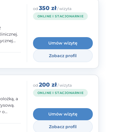
350 zł
od
/ wizyta
ONLINE I STACJONARNIE
z
inicznej.
ycznej
Umów wizytę
 w
nego oraz
Zobacz profil
e jestem
rzystwa
200 zł
od
/ wizyta
ONLINE I STACJONARNIE
olożką, a
zysową.
y o
Umów wizytę
y,
Zobacz profil