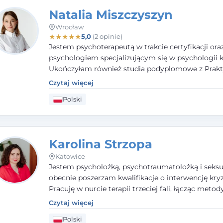
Natalia Miszczyszyn
Wrocław
★
★
★
★
★
5,0
(2 opinie)
Jestem psychoterapeutą w trakcie certyfikacji ora
psychologiem specjalizującym się w psychologii kl
Ukończyłam również studia podyplomowe z Prakt
Diagnozy Psychologicznej. Aktywnie uczestniczę
Czytaj więcej
działalności Polskiego Towarzystwa Psychiatrycz
Polski
Polskiego Towarzystwa Psychologicznego, a takż
członkiem nadzwyczajnym Wielkopolskiego Towa
Terapii Systemowej.
Karolina Strzopa
Katowice
Jestem psycholożką, psychotraumatolożką i seksu
obecnie poszerzam kwalifikacje o interwencję kry
Pracuję w nurcie terapii trzeciej fali, łącząc metod
potwierdzonej skuteczności. Towarzyszę młodzież
Czytaj więcej
dorosłym i parom w radzeniu sobie z bolesnymi
Polski
doświadczeniami tak, by mogli żyć pełniej.