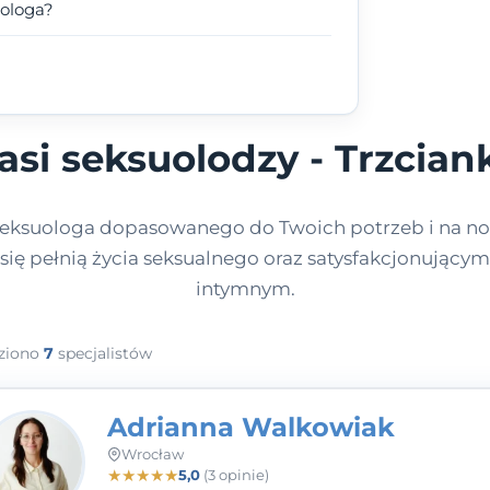
uologa?
asi seksuolodzy - Trzcian
eksuologa dopasowanego do Twoich potrzeb i na no
 się pełnią życia seksualnego oraz satysfakcjonujący
intymnym.
ziono
7
specjalistów
Adrianna Walkowiak
Wrocław
★
★
★
★
★
5,0
(3 opinie)