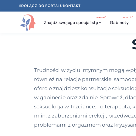
DOŁĄCZ DO PORTALU
KONTAKT
NOWOŚĆ
NOWOŚĆ
Znajdź swojego specjalistę
Gabinety
Trudności w życiu intymnym mogą wpływa
również na relacje partnerskie, samoo
ofercie znajdziesz konsultacje seksuolo
w gabinecie oraz zdalnie. Sprawdź, dl
seksuologa w Trzciance. To terapeuta,
m.in. z zaburzeniami erekcji, przedwcz
problemami z orgazmem oraz kryzysam