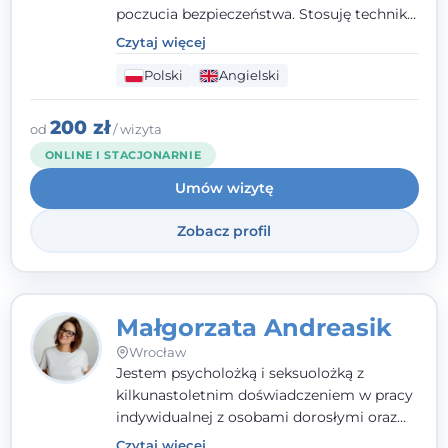
poczucia bezpieczeństwa. Stosuję techniki
poznawczo-behawioralne oraz metody,
Czytaj więcej
które koncentrują się na rozwiązaniach
Polski
Angielski
(TSR). Te polegają na osiąganiu
zamierzonych celów (doprowadzeniu do
rozwiązania trudnych sytuacji) poprzez
200 zł
od
/ wizyta
identyfikowanie i wzmacnianie zasobów
ONLINE I STACJONARNIE
oraz mocnych stron klienta. W swojej
Umów wizytę
pracy korzystam także z metod dialogu
motywacyjnego i
treningu uważności
.
Zobacz profil
Małgorzata Andreasik
Wrocław
Jestem psycholożką i seksuolożką z
kilkunastoletnim doświadczeniem w pracy
indywidualnej z osobami dorosłymi oraz
parami. Specjalizuję się w obszarze zdrowia
Czytaj więcej