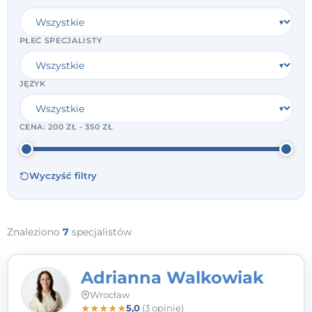
PŁEĆ SPECJALISTY
JĘZYK
CENA:
200 ZŁ - 350 ZŁ
Wyczyść filtry
Znaleziono
7
specjalistów
Adrianna Walkowiak
Wrocław
★
★
★
★
★
5,0
(3 opinie)