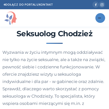
DOŁĄCZ DO PORTALU
KONTAKT
Seksuolog Chodzież
Znajdź swojego specjalistę
NOWOŚĆ
Gabinety
NOWOŚĆ
Wyzwania w życiu intymnym mogą oddziaływać
Według specjalizacji
nie tylko na życie seksualne, ale a także na związki,
Psycholog w Twoim języku
pewność siebie i codzienne funkcjonowanie. W
ofercie znajdziesz wizyty u seksuologa
Diagnozy psychologiczne
indywidualne i dla par - w gabinecie oraz zdalnie.
Testy psychologiczne
Sprawdź, dlaczego warto skorzystać z pomocy
seksuologa w Chodzieży. To specjalista, który
Dawka wiedzy
wspiera osobami mierzącymi się m.in. z
Dla specjalistów