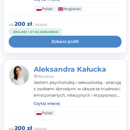
seksualnego, żałoby, kryzysów życiowych i
Polski
Angielski
wypalenia zawodowego. Pracuję w języku
polskim i angielskim, w podejściu
humanistycznym, opartym na
200 zł
od
/ wizyta
partnerstwie i podmiotowości klienta.
ONLINE I STACJONARNIE
Zobacz profil
Aleksandra Kałucka
Wrocław
Jestem psycholożką i seksuolożką - pracuję
z osobami dorosłymi w obszarze trudności
emocjonalnych, relacyjnych i kryzysowych,
w tym z osobami po doświadczeniach
Czytaj więcej
przemocy. Ukończyłam psychologię
Polski
kliniczną oraz studia podyplomowe z
interwencji kryzysowej i seksuologii
klinicznej na SWPS we Wrocławiu. W pracy
200 zł
od
/ wizyta