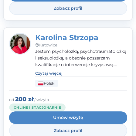
Systemowej.
Zobacz profil
Karolina Strzopa
Katowice
Jestem psycholożką, psychotraumatolożką
i seksuolożką, a obecnie poszerzam
kwalifikacje o interwencję kryzysową.
Pracuję w nurcie terapii trzeciej fali, łącząc
Czytaj więcej
metody o potwierdzonej skuteczności.
Polski
Towarzyszę młodzieży, dorosłym i parom w
radzeniu sobie z bolesnymi
doświadczeniami tak, by mogli żyć pełniej.
200 zł
od
/ wizyta
ONLINE I STACJONARNIE
Umów wizytę
Zobacz profil