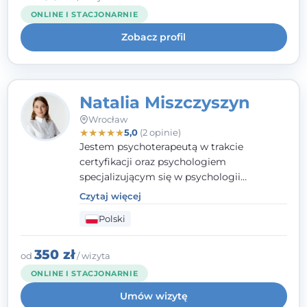
kieruję się empatią, etyką zawodową i
ONLINE I STACJONARNIE
uważnością na potrzeby klienta.
Zobacz profil
Natalia Miszczyszyn
Wrocław
★
★
★
★
★
5,0
(2 opinie)
Jestem psychoterapeutą w trakcie
certyfikacji oraz psychologiem
specjalizującym się w psychologii
klinicznej. Ukończyłam również studia
Czytaj więcej
podyplomowe z Praktycznej Diagnozy
Polski
Psychologicznej. Aktywnie uczestniczę w
działalności Polskiego Towarzystwa
Psychiatrycznego oraz Polskiego
350 zł
od
/ wizyta
Towarzystwa Psychologicznego, a także
ONLINE I STACJONARNIE
jestem członkiem nadzwyczajnym
Umów wizytę
Wielkopolskiego Towarzystwa Terapii