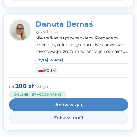
Danuta Bernaś
Myślenice
Nie trafiłaś tu przypadkiem. Pomagam
dzieciom, młodzieży i dorosłym odzyskać
równowagę, zrozumieć emocje i odnaleźć
wewnętrzną siłę. Moja droga do
Czytaj więcej
psychologii zaczęła się od życia - pełnego
Polski
wyzwań, które nauczyły mnie uważności,
empatii i pokory. Dziś łączę doświadczenie
nauczycielki, psychologa, psychoterapeuty
200 zł
od
/ wizyta
i seksuologa tworząc bezpieczną
ONLINE I STACJONARNIE
przestrzeń, w której można poczuć spokój i
Umów wizytę
wsparcie. Nie obiecuję łatwych rozwiązań -
ale mogę obiecać, że będę po Twojej
Zobacz profil
stronie.