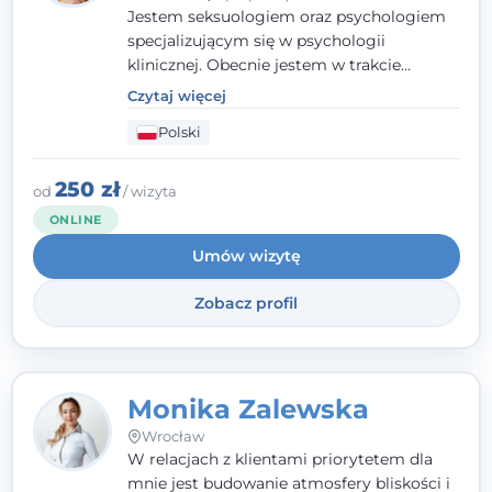
Jestem seksuologiem oraz psychologiem
specjalizującym się w psychologii
klinicznej. Obecnie jestem w trakcie
szkolenia na psychoterapeutę
Czytaj więcej
systemowego. Posiadam status członka
Polski
nadzwyczajnego Wielkopolskiego
Towarzystwa
Terapii Systemowej
oraz
należę do Polskiego Towarzystwa
250 zł
od
/ wizyta
Psychiatrycznego. W mojej pracy na
ONLINE
pierwszym miejscu stawiam budowanie
Umów wizytę
atmosfery bezpieczeństwa i zrozumienia w
relacjach z Klientami. Istotna dla nie jest
Zobacz profil
również koncentracja na dostępnych
zasobach.
Monika Zalewska
Wrocław
W relacjach z klientami priorytetem dla
mnie jest budowanie atmosfery bliskości i