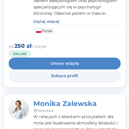
Jestem seksuologiem oraz psychologiem
specjalizującym się w psychologii
klinicznej. Obecnie jestem w trakcie
szkolenia na psychoterapeutę
Czytaj więcej
systemowego. Posiadam status członka
Polski
nadzwyczajnego Wielkopolskiego
Towarzystwa
Terapii Systemowej
oraz
należę do Polskiego Towarzystwa
250 zł
od
/ wizyta
Psychiatrycznego. W mojej pracy na
ONLINE
pierwszym miejscu stawiam budowanie
Umów wizytę
atmosfery bezpieczeństwa i zrozumienia w
relacjach z Klientami. Istotna dla nie jest
Zobacz profil
również koncentracja na dostępnych
zasobach.
Monika Zalewska
Wrocław
W relacjach z klientami priorytetem dla
mnie jest budowanie atmosfery bliskości i