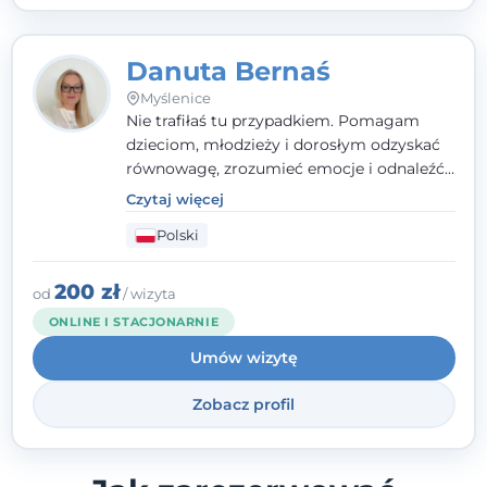
Danuta Bernaś
Myślenice
Nie trafiłaś tu przypadkiem. Pomagam
dzieciom, młodzieży i dorosłym odzyskać
równowagę, zrozumieć emocje i odnaleźć
wewnętrzną siłę. Moja droga do
Czytaj więcej
psychologii zaczęła się od życia - pełnego
Polski
wyzwań, które nauczyły mnie uważności,
empatii i pokory. Dziś łączę doświadczenie
nauczycielki, psychologa, psychoterapeuty
200 zł
od
/ wizyta
i seksuologa tworząc bezpieczną
ONLINE I STACJONARNIE
przestrzeń, w której można poczuć spokój i
Umów wizytę
wsparcie. Nie obiecuję łatwych rozwiązań -
ale mogę obiecać, że będę po Twojej
Zobacz profil
stronie.