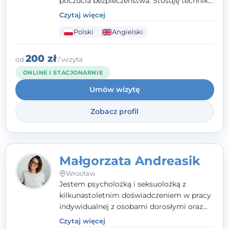
poczucia bezpieczeństwa. Stosuję techniki
poznawczo-behawioralne oraz metody,
Czytaj więcej
które koncentrują się na rozwiązaniach
Polski
Angielski
(TSR). Te polegają na osiąganiu
zamierzonych celów (doprowadzeniu do
rozwiązania trudnych sytuacji) poprzez
200 zł
od
/ wizyta
identyfikowanie i wzmacnianie zasobów
ONLINE I STACJONARNIE
oraz mocnych stron klienta. W swojej
Umów wizytę
pracy korzystam także z metod dialogu
motywacyjnego i
treningu uważności
.
Zobacz profil
Małgorzata Andreasik
Wrocław
Jestem psycholożką i seksuolożką z
kilkunastoletnim doświadczeniem w pracy
indywidualnej z osobami dorosłymi oraz
parami. Specjalizuję się w obszarze zdrowia
Czytaj więcej