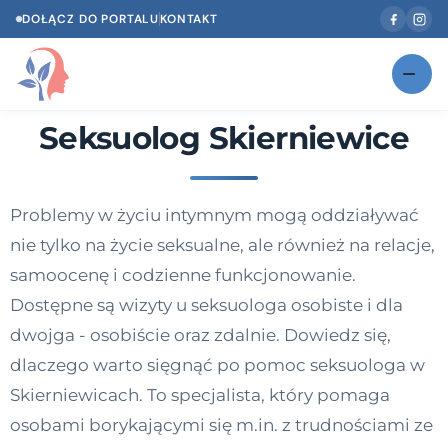
DOŁĄCZ DO PORTALU
KONTAKT
Seksuolog Skierniewice
Znajdź swojego specjalistę
NOWOŚĆ
Gabinety
NOWOŚĆ
Problemy w życiu intymnym mogą oddziaływać
Według specjalizacji
nie tylko na życie seksualne, ale również na relacje,
Psycholog w Twoim języku
samoocenę i codzienne funkcjonowanie.
Dostępne są wizyty u seksuologa osobiste i dla
Diagnozy psychologiczne
dwojga - osobiście oraz zdalnie. Dowiedz się,
Testy psychologiczne
dlaczego warto sięgnąć po pomoc seksuologa w
Skierniewicach. To specjalista, który pomaga
Dawka wiedzy
osobami borykającymi się m.in. z trudnościami ze
Dla specjalistów