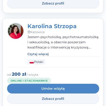
Zobacz profil
Karolina Strzopa
Katowice
Jestem psycholożką, psychotraumatolożką
i seksuolożką, a obecnie poszerzam
kwalifikacje o interwencję kryzysową.
Pracuję w nurcie terapii trzeciej fali, łącząc
Czytaj więcej
metody o potwierdzonej skuteczności.
Polski
Towarzyszę młodzieży, dorosłym i parom w
radzeniu sobie z bolesnymi
doświadczeniami tak, by mogli żyć pełniej.
200 zł
od
/ wizyta
ONLINE I STACJONARNIE
Umów wizytę
Zobacz profil