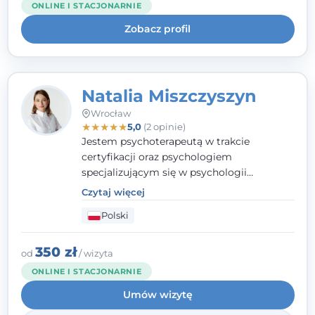
ONLINE I STACJONARNIE
uważnością na potrzeby klienta.
Zobacz profil
Natalia Miszczyszyn
Wrocław
★
★
★
★
★
5,0
(2 opinie)
Jestem psychoterapeutą w trakcie
certyfikacji oraz psychologiem
specjalizującym się w psychologii
klinicznej. Ukończyłam również studia
Czytaj więcej
podyplomowe z Praktycznej Diagnozy
Polski
Psychologicznej. Aktywnie uczestniczę w
działalności Polskiego Towarzystwa
Psychiatrycznego oraz Polskiego
350 zł
od
/ wizyta
Towarzystwa Psychologicznego, a także
ONLINE I STACJONARNIE
jestem członkiem nadzwyczajnym
Umów wizytę
Wielkopolskiego Towarzystwa Terapii
Systemowej.