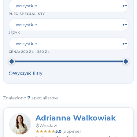
PŁEĆ SPECJALISTY
JĘZYK
CENA:
200 ZŁ - 350 ZŁ
Wyczyść filtry
Znaleziono
7
specjalistów
Adrianna Walkowiak
Wrocław
★
★
★
★
★
5,0
(3 opinie)