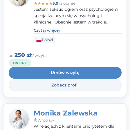
★
★
★
★
★
5,0
(3 opinie)
Jestem seksuologiem oraz psychologiem
specjalizującym się w psychologii
klinicznej. Obecnie jestem w trakcie
szkolenia na psychoterapeutę
Czytaj więcej
systemowego. Posiadam status członka
Polski
nadzwyczajnego Wielkopolskiego
Towarzystwa
Terapii Systemowej
oraz
należę do Polskiego Towarzystwa
250 zł
od
/ wizyta
Psychiatrycznego. W mojej pracy na
ONLINE
pierwszym miejscu stawiam budowanie
Umów wizytę
atmosfery bezpieczeństwa i zrozumienia w
relacjach z Klientami. Istotna dla nie jest
Zobacz profil
również koncentracja na dostępnych
zasobach.
Monika Zalewska
Wrocław
W relacjach z klientami priorytetem dla