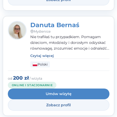
Danuta Bernaś
Myślenice
Nie trafiłaś tu przypadkiem. Pomagam
dzieciom, młodzieży i dorosłym odzyskać
równowagę, zrozumieć emocje i odnaleźć
wewnętrzną siłę. Moja droga do
Czytaj więcej
psychologii zaczęła się od życia - pełnego
Polski
wyzwań, które nauczyły mnie uważności,
empatii i pokory. Dziś łączę doświadczenie
nauczycielki, psychologa, psychoterapeuty
200 zł
od
/ wizyta
i seksuologa tworząc bezpieczną
ONLINE I STACJONARNIE
przestrzeń, w której można poczuć spokój i
Umów wizytę
wsparcie. Nie obiecuję łatwych rozwiązań -
ale mogę obiecać, że będę po Twojej
Zobacz profil
stronie.