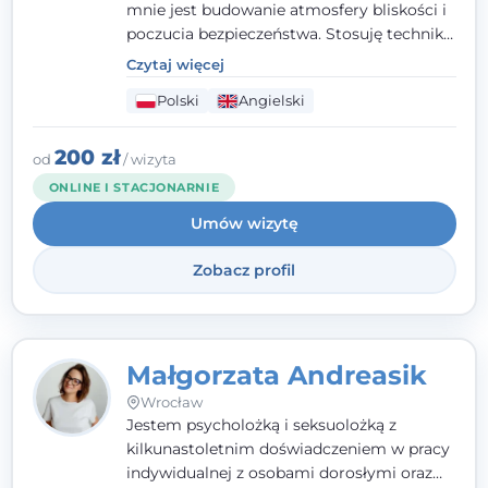
mnie jest budowanie atmosfery bliskości i
poczucia bezpieczeństwa. Stosuję techniki
poznawczo-behawioralne oraz metody,
Czytaj więcej
które koncentrują się na rozwiązaniach
Polski
Angielski
(TSR). Te polegają na osiąganiu
zamierzonych celów (doprowadzeniu do
rozwiązania trudnych sytuacji) poprzez
200 zł
od
/ wizyta
identyfikowanie i wzmacnianie zasobów
ONLINE I STACJONARNIE
oraz mocnych stron klienta. W swojej
Umów wizytę
pracy korzystam także z metod dialogu
motywacyjnego i
treningu uważności
.
Zobacz profil
Małgorzata Andreasik
Wrocław
Jestem psycholożką i seksuolożką z
kilkunastoletnim doświadczeniem w pracy
indywidualnej z osobami dorosłymi oraz