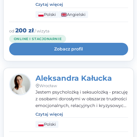
parami. Specjalizuję się w obszarze zdrowia
Czytaj więcej
seksualnego, żałoby, kryzysów życiowych i
Polski
Angielski
wypalenia zawodowego. Pracuję w języku
polskim i angielskim, w podejściu
humanistycznym, opartym na
200 zł
od
/ wizyta
partnerstwie i podmiotowości klienta.
ONLINE I STACJONARNIE
Zobacz profil
Aleksandra Kałucka
Wrocław
Jestem psycholożką i seksuolożką - pracuję
z osobami dorosłymi w obszarze trudności
emocjonalnych, relacyjnych i kryzysowych,
w tym z osobami po doświadczeniach
Czytaj więcej
przemocy. Ukończyłam psychologię
Polski
kliniczną oraz studia podyplomowe z
interwencji kryzysowej i seksuologii