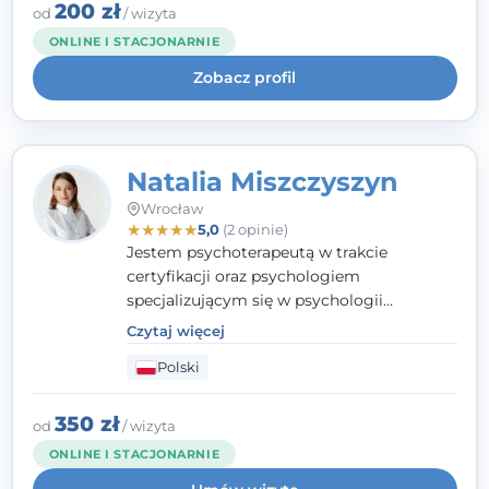
klinicznej na SWPS we Wrocławiu. W pracy
200 zł
od
/ wizyta
kieruję się empatią, etyką zawodową i
ONLINE I STACJONARNIE
uważnością na potrzeby klienta.
Zobacz profil
Natalia Miszczyszyn
Wrocław
★
★
★
★
★
5,0
(2 opinie)
Jestem psychoterapeutą w trakcie
certyfikacji oraz psychologiem
specjalizującym się w psychologii
klinicznej. Ukończyłam również studia
Czytaj więcej
podyplomowe z Praktycznej Diagnozy
Polski
Psychologicznej. Aktywnie uczestniczę w
działalności Polskiego Towarzystwa
Psychiatrycznego oraz Polskiego
350 zł
od
/ wizyta
Towarzystwa Psychologicznego, a także
ONLINE I STACJONARNIE
jestem członkiem nadzwyczajnym