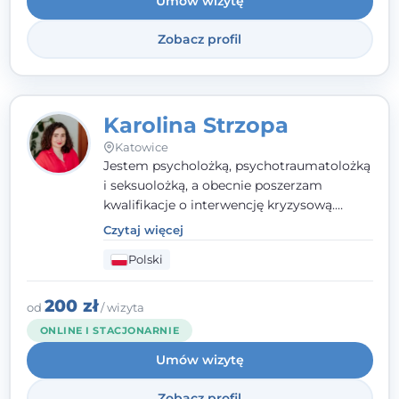
Umów wizytę
Wielkopolskiego Towarzystwa Terapii
Systemowej.
Zobacz profil
Karolina Strzopa
Katowice
Jestem psycholożką, psychotraumatolożką
i seksuolożką, a obecnie poszerzam
kwalifikacje o interwencję kryzysową.
Pracuję w nurcie terapii trzeciej fali, łącząc
Czytaj więcej
metody o potwierdzonej skuteczności.
Polski
Towarzyszę młodzieży, dorosłym i parom w
radzeniu sobie z bolesnymi
doświadczeniami tak, by mogli żyć pełniej.
200 zł
od
/ wizyta
ONLINE I STACJONARNIE
Umów wizytę
Zobacz profil