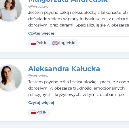
Wrocław
Jestem psycholożką i seksuolożką z kilkunastolet
doświadczeniem w pracy indywidualnej z osobam
dorosłymi oraz parami. Specjalizuję się w obszarz
seksualnego, żałoby, kryzysów życiowych i wypale
Czytaj więcej
zawodowego. Pracuję w języku polskim i angielsk
Polski
Angielski
podejściu humanistycznym, opartym na partnerst
podmiotowości klienta.
Aleksandra Kałucka
Wrocław
Jestem psycholożką i seksuolożką - pracuję z oso
dorosłymi w obszarze trudności emocjonalnych,
relacyjnych i kryzysowych, w tym z osobami po
doświadczeniach przemocy. Ukończyłam psychol
Czytaj więcej
kliniczną oraz studia podyplomowe z interwencji 
Polski
i seksuologii klinicznej na SWPS we Wrocławiu. W
kieruję się empatią, etyką zawodową i uważnością
potrzeby klienta.