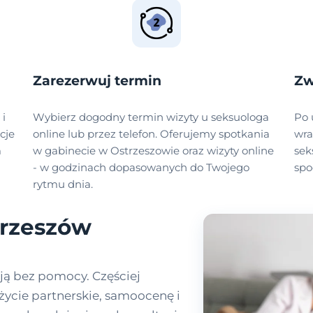
Zarezerwuj termin
Zw
 i
Wybierz dogodny termin wizyty u seksuologa
Po 
cje
online lub przez telefon. Oferujemy spotkania
wra
m
w gabinecie w Ostrzeszowie oraz wizyty online
sek
- w godzinach dopasowanych do Twojego
spo
rytmu dnia.
trzeszów
ają bez pomocy. Częściej
życie partnerskie, samoocenę i