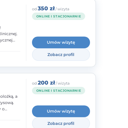
350 zł
od
/ wizyta
ONLINE I STACJONARNIE
z
inicznej.
ycznej
Umów wizytę
 w
nego oraz
Zobacz profil
e jestem
rzystwa
200 zł
od
/ wizyta
ONLINE I STACJONARNIE
olożką, a
zysową.
y o
Umów wizytę
y,
Zobacz profil