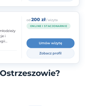
200 zł
od
/ wizyta
ONLINE I STACJONARNIE
młodzieży
je i
gii
Umów wizytę
zyły mnie
enie
Zobacz profil
uologa
oczuć
- ale
 Ostrzeszowie?