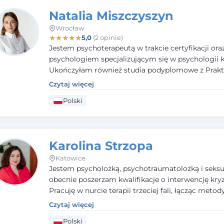
Natalia Miszczyszyn
Wrocław
★
★
★
★
★
5,0
(2 opinie)
Jestem psychoterapeutą w trakcie certyfikacji ora
psychologiem specjalizującym się w psychologii kl
Ukończyłam również studia podyplomowe z Prakt
Diagnozy Psychologicznej. Aktywnie uczestniczę
Czytaj więcej
działalności Polskiego Towarzystwa Psychiatrycz
Polski
Polskiego Towarzystwa Psychologicznego, a takż
członkiem nadzwyczajnym Wielkopolskiego Towa
Terapii Systemowej.
Karolina Strzopa
Katowice
Jestem psycholożką, psychotraumatolożką i seksu
obecnie poszerzam kwalifikacje o interwencję kry
Pracuję w nurcie terapii trzeciej fali, łącząc metod
potwierdzonej skuteczności. Towarzyszę młodzież
Czytaj więcej
dorosłym i parom w radzeniu sobie z bolesnymi
Polski
doświadczeniami tak, by mogli żyć pełniej.