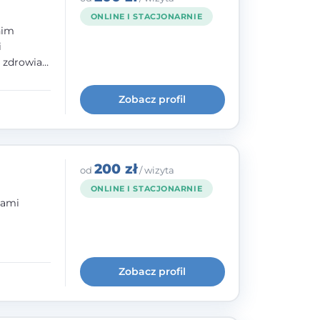
ONLINE I STACJONARNIE
nim
i
e zdrowia
nia
im, w
Zobacz profil
wie i
200 zł
od
/ wizyta
ONLINE I STACJONARNIE
bami
ogię
kryzysowej
Zobacz profil
 pracy
 na