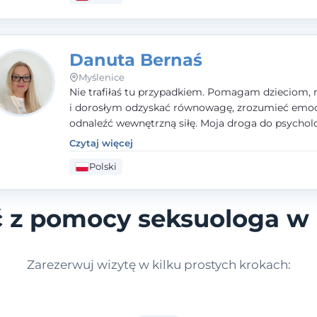
Danuta Bernaś
Myślenice
Nie trafiłaś tu przypadkiem. Pomagam dzieciom, 
i dorosłym odzyskać równowagę, zrozumieć emoc
odnaleźć wewnętrzną siłę. Moja droga do psycholo
zaczęła się od życia - pełnego wyzwań, które nauc
Czytaj więcej
uważności, empatii i pokory. Dziś łączę doświadcz
Polski
nauczycielki, psychologa, psychoterapeuty i seks
tworząc bezpieczną przestrzeń, w której można p
spokój i wsparcie. Nie obiecuję łatwych rozwiązań 
ć z pomocy seksuologa w
mogę obiecać, że będę po Twojej stronie.
Zarezerwuj wizytę w kilku prostych krokach: