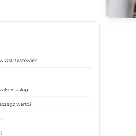
 w Ostrzeszowie?
zakres usług
laczego warto?
ne
a?