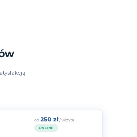
zów
atysfakcją
250 zł
od
/ wizyta
ONLINE