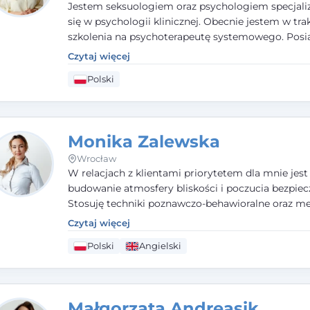
Jestem seksuologiem oraz psychologiem specjal
się w psychologii klinicznej. Obecnie jestem w tra
szkolenia na psychoterapeutę systemowego. Pos
status członka nadzwyczajnego Wielkopolskiego
Czytaj więcej
Towarzystwa
Terapii Systemowej
oraz należę do P
Polski
Towarzystwa Psychiatrycznego. W mojej pracy na
pierwszym miejscu stawiam budowanie atmosfer
bezpieczeństwa i zrozumienia w relacjach z Klient
Istotna dla nie jest również koncentracja na dost
Monika Zalewska
zasobach.
Wrocław
W relacjach z klientami priorytetem dla mnie jest
budowanie atmosfery bliskości i poczucia bezpiec
Stosuję techniki poznawczo-behawioralne oraz me
które koncentrują się na rozwiązaniach (TSR). Te p
Czytaj więcej
osiąganiu zamierzonych celów (doprowadzeniu d
Polski
Angielski
rozwiązania trudnych sytuacji) poprzez identyfiko
wzmacnianie zasobów oraz mocnych stron klient
swojej pracy korzystam także z metod dialogu
motywacyjnego i
treningu uważności
.
Małgorzata Andreasik