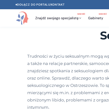
DOŁĄCZ DO PORTALU
KONTAKT
NOWOŚĆ
NOWOŚĆ
Znajdź swojego specjalistę
Gabinety
S
Trudności w życiu seksualnym mogą wpły
a także na relacje partnerskie, samooce
znajdziesz spotkania z seksuologiem dla
oraz online. Sprawdź, dlaczego warto s
seksuologicznego w Ostrzeszowie. To sp
mierzącymi się m.in. z problemami z er
obniżonym libido, problemami z orgaz
intymnym.