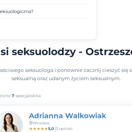
seksuologiczna?
si seksuolodzy - Ostrzes
aściwego seksuologa i ponownie zacznij cieszyć się s
seksualną oraz udanym życiem seksualnym.
ziono
7
specjalistów
Adrianna Walkowiak
Wrocław
★
★
★
★
★
5,0
(3 opinie)