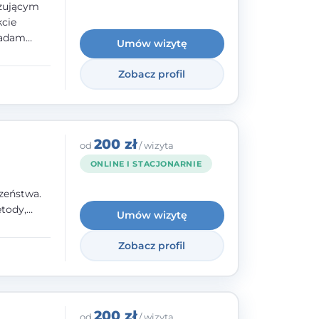
izującym
kcie
iadam
Umów wizytę
olskiego
Zobacz profil
y
ami.
ępnych
200 zł
od
/ wizyta
ONLINE I STACJONARNIE
zeństwa.
tody,
Umów wizytę
olegają na
o
Zobacz profil
wanie i
a. W
200 zł
od
/ wizyta