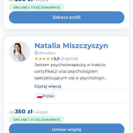
kieruję się empatią, etyką zawodową i
ONLINE I STACJONARNIE
uważnością na potrzeby klienta.
Zobacz profil
Natalia Miszczyszyn
Wrocław
★
★
★
★
★
5,0
(2 opinie)
Jestem psychoterapeutą w trakcie
certyfikacji oraz psychologiem
specjalizującym się w psychologii
klinicznej. Ukończyłam również studia
Czytaj więcej
podyplomowe z Praktycznej Diagnozy
Polski
Psychologicznej. Aktywnie uczestniczę w
działalności Polskiego Towarzystwa
Psychiatrycznego oraz Polskiego
350 zł
od
/ wizyta
Towarzystwa Psychologicznego, a także
ONLINE I STACJONARNIE
jestem członkiem nadzwyczajnym
Umów wizytę
Wielkopolskiego Towarzystwa Terapii