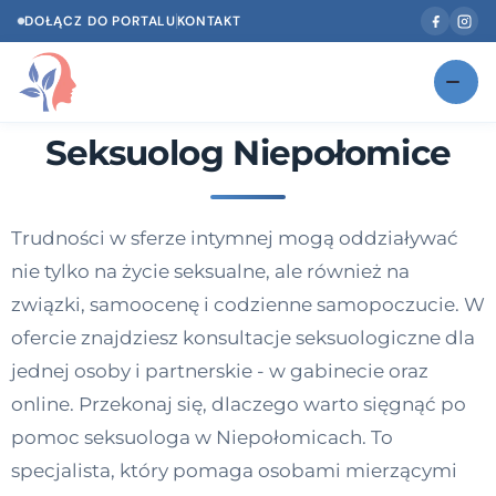
DOŁĄCZ DO PORTALU
KONTAKT
Seksuolog Niepołomice
Znajdź swojego specjalistę
NOWOŚĆ
Gabinety
NOWOŚĆ
Trudności w sferze intymnej mogą oddziaływać
Według specjalizacji
nie tylko na życie seksualne, ale również na
Psycholog w Twoim języku
związki, samoocenę i codzienne samopoczucie. W
ofercie znajdziesz konsultacje seksuologiczne dla
Diagnozy psychologiczne
jednej osoby i partnerskie - w gabinecie oraz
Testy psychologiczne
online. Przekonaj się, dlaczego warto sięgnąć po
pomoc seksuologa w Niepołomicach. To
Dawka wiedzy
specjalista, który pomaga osobami mierzącymi
Dla specjalistów