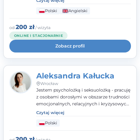
Czytaj więcej
seksualnego, żałoby, kryzysów życiowych i
Polski
Angielski
wypalenia zawodowego. Pracuję w języku
polskim i angielskim, w podejściu
humanistycznym, opartym na
200 zł
od
/ wizyta
partnerstwie i podmiotowości klienta.
ONLINE I STACJONARNIE
Zobacz profil
Aleksandra Kałucka
Wrocław
Jestem psycholożką i seksuolożką - pracuję
z osobami dorosłymi w obszarze trudności
emocjonalnych, relacyjnych i kryzysowych,
w tym z osobami po doświadczeniach
Czytaj więcej
przemocy. Ukończyłam psychologię
Polski
kliniczną oraz studia podyplomowe z
interwencji kryzysowej i seksuologii
klinicznej na SWPS we Wrocławiu. W pracy
200 zł
od
/ wizyta