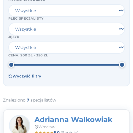
FORMA SPOTKANIA
PŁEĆ SPECJALISTY
JĘZYK
CENA:
200 ZŁ - 350 ZŁ
Wyczyść filtry
Znaleziono
7
specjalistów
Adrianna Walkowiak
Wrocław
★
★
★
★
★
5,0
(3 opinie)