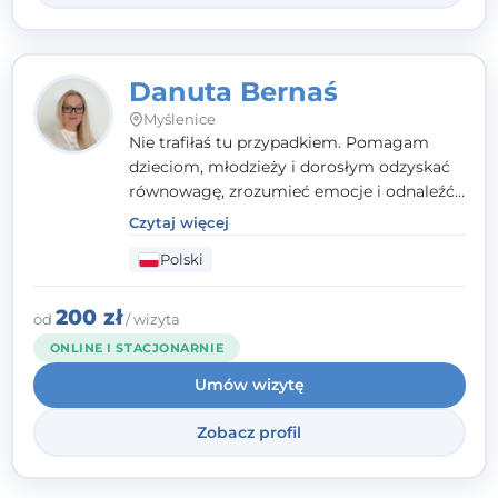
Danuta Bernaś
Myślenice
Nie trafiłaś tu przypadkiem. Pomagam
dzieciom, młodzieży i dorosłym odzyskać
równowagę, zrozumieć emocje i odnaleźć
wewnętrzną siłę. Moja droga do
Czytaj więcej
psychologii zaczęła się od życia - pełnego
Polski
wyzwań, które nauczyły mnie uważności,
empatii i pokory. Dziś łączę doświadczenie
nauczycielki, psychologa, psychoterapeuty
200 zł
od
/ wizyta
i seksuologa tworząc bezpieczną
ONLINE I STACJONARNIE
przestrzeń, w której można poczuć spokój i
Umów wizytę
wsparcie. Nie obiecuję łatwych rozwiązań -
ale mogę obiecać, że będę po Twojej
Zobacz profil
stronie.