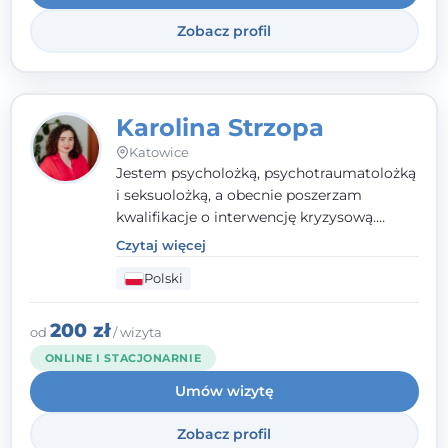
Systemowej.
Zobacz profil
Karolina Strzopa
Katowice
Jestem psycholożką, psychotraumatolożką
i seksuolożką, a obecnie poszerzam
kwalifikacje o interwencję kryzysową.
Pracuję w nurcie terapii trzeciej fali, łącząc
Czytaj więcej
metody o potwierdzonej skuteczności.
Polski
Towarzyszę młodzieży, dorosłym i parom w
radzeniu sobie z bolesnymi
doświadczeniami tak, by mogli żyć pełniej.
200 zł
od
/ wizyta
ONLINE I STACJONARNIE
Umów wizytę
Zobacz profil