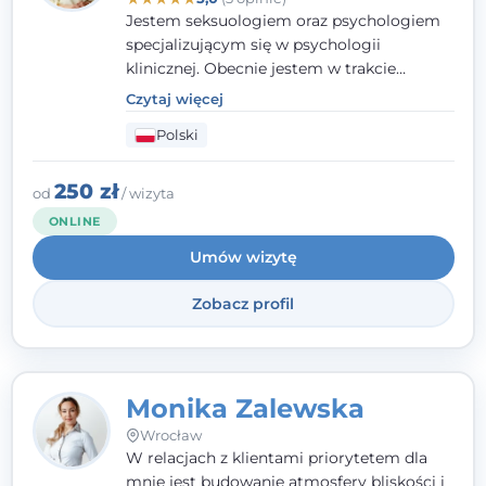
Jestem seksuologiem oraz psychologiem
specjalizującym się w psychologii
klinicznej. Obecnie jestem w trakcie
szkolenia na psychoterapeutę
Czytaj więcej
systemowego. Posiadam status członka
Polski
nadzwyczajnego Wielkopolskiego
Towarzystwa
Terapii Systemowej
oraz
należę do Polskiego Towarzystwa
250 zł
od
/ wizyta
Psychiatrycznego. W mojej pracy na
ONLINE
pierwszym miejscu stawiam budowanie
Umów wizytę
atmosfery bezpieczeństwa i zrozumienia w
relacjach z Klientami. Istotna dla nie jest
Zobacz profil
również koncentracja na dostępnych
zasobach.
Monika Zalewska
Wrocław
W relacjach z klientami priorytetem dla
mnie jest budowanie atmosfery bliskości i