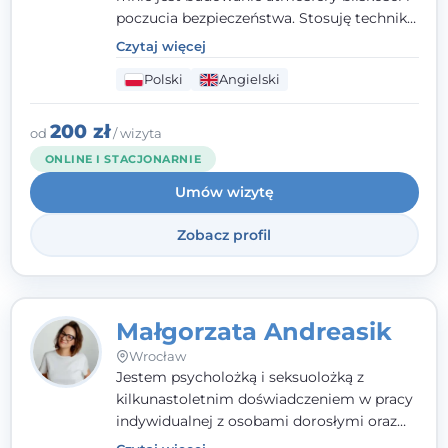
poczucia bezpieczeństwa. Stosuję techniki
poznawczo-behawioralne oraz metody,
Czytaj więcej
które koncentrują się na rozwiązaniach
Polski
Angielski
(TSR). Te polegają na osiąganiu
zamierzonych celów (doprowadzeniu do
rozwiązania trudnych sytuacji) poprzez
200 zł
od
/ wizyta
identyfikowanie i wzmacnianie zasobów
ONLINE I STACJONARNIE
oraz mocnych stron klienta. W swojej
Umów wizytę
pracy korzystam także z metod dialogu
motywacyjnego i
treningu uważności
.
Zobacz profil
Małgorzata Andreasik
Wrocław
Jestem psycholożką i seksuolożką z
kilkunastoletnim doświadczeniem w pracy
indywidualnej z osobami dorosłymi oraz
parami. Specjalizuję się w obszarze zdrowia