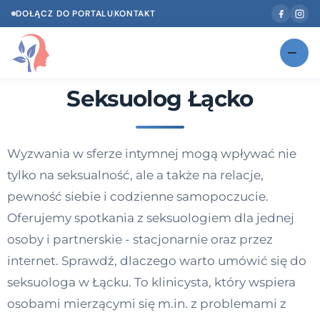
DOŁĄCZ DO PORTALU
KONTAKT
Seksuolog Łącko
Znajdź swojego specjalistę
NOWOŚĆ
Gabinety
NOWOŚĆ
Wyzwania w sferze intymnej mogą wpływać nie
Według specjalizacji
tylko na seksualność, ale a także na relacje,
Psycholog w Twoim języku
pewność siebie i codzienne samopoczucie.
Oferujemy spotkania z seksuologiem dla jednej
Diagnozy psychologiczne
osoby i partnerskie - stacjonarnie oraz przez
Testy psychologiczne
internet. Sprawdź, dlaczego warto umówić się do
seksuologa w Łącku. To klinicysta, który wspiera
Dawka wiedzy
osobami mierzącymi się m.in. z problemami z
Dla specjalistów