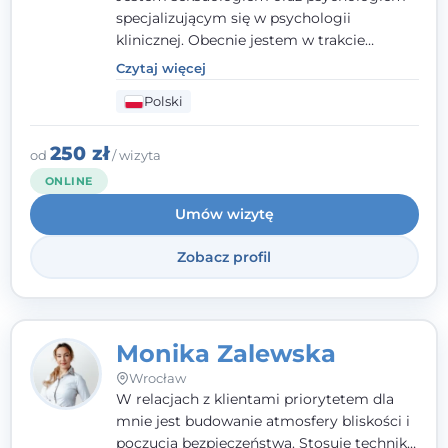
specjalizującym się w psychologii
klinicznej. Obecnie jestem w trakcie
szkolenia na psychoterapeutę
Czytaj więcej
systemowego. Posiadam status członka
Polski
nadzwyczajnego Wielkopolskiego
Towarzystwa
Terapii Systemowej
oraz
należę do Polskiego Towarzystwa
250 zł
od
/ wizyta
Psychiatrycznego. W mojej pracy na
ONLINE
pierwszym miejscu stawiam budowanie
Umów wizytę
atmosfery bezpieczeństwa i zrozumienia w
relacjach z Klientami. Istotna dla nie jest
Zobacz profil
również koncentracja na dostępnych
zasobach.
Monika Zalewska
Wrocław
W relacjach z klientami priorytetem dla
mnie jest budowanie atmosfery bliskości i
poczucia bezpieczeństwa. Stosuję techniki