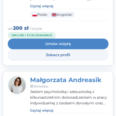
poznawczo-behawioralne oraz metody,
Czytaj więcej
które koncentrują się na rozwiązaniach
Polski
Angielski
(TSR). Te polegają na osiąganiu
zamierzonych celów (doprowadzeniu do
rozwiązania trudnych sytuacji) poprzez
200 zł
od
/ wizyta
identyfikowanie i wzmacnianie zasobów
ONLINE I STACJONARNIE
oraz mocnych stron klienta. W swojej
Umów wizytę
pracy korzystam także z metod dialogu
motywacyjnego i
treningu uważności
.
Zobacz profil
Małgorzata Andreasik
Wrocław
Jestem psycholożką i seksuolożką z
kilkunastoletnim doświadczeniem w pracy
indywidualnej z osobami dorosłymi oraz
parami. Specjalizuję się w obszarze zdrowia
Czytaj więcej
seksualnego, żałoby, kryzysów życiowych i