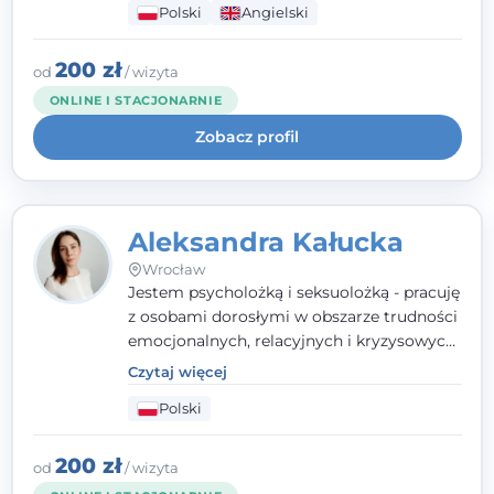
Polski
Angielski
wypalenia zawodowego. Pracuję w języku
polskim i angielskim, w podejściu
humanistycznym, opartym na
200 zł
od
/ wizyta
partnerstwie i podmiotowości klienta.
ONLINE I STACJONARNIE
Zobacz profil
Aleksandra Kałucka
Wrocław
Jestem psycholożką i seksuolożką - pracuję
z osobami dorosłymi w obszarze trudności
emocjonalnych, relacyjnych i kryzysowych,
w tym z osobami po doświadczeniach
Czytaj więcej
przemocy. Ukończyłam psychologię
Polski
kliniczną oraz studia podyplomowe z
interwencji kryzysowej i seksuologii
klinicznej na SWPS we Wrocławiu. W pracy
200 zł
od
/ wizyta
kieruję się empatią, etyką zawodową i