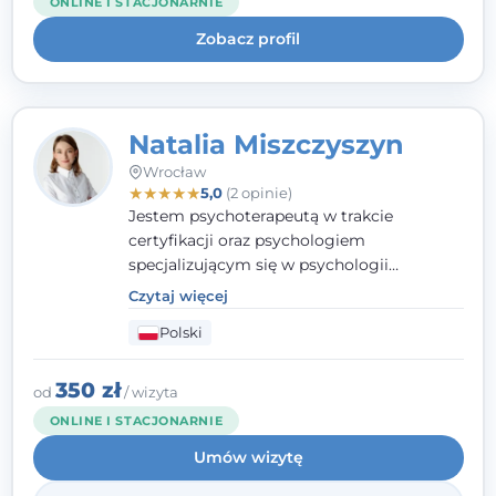
ONLINE I STACJONARNIE
uważnością na potrzeby klienta.
Zobacz profil
Natalia Miszczyszyn
Wrocław
★
★
★
★
★
5,0
(2 opinie)
Jestem psychoterapeutą w trakcie
certyfikacji oraz psychologiem
specjalizującym się w psychologii
klinicznej. Ukończyłam również studia
Czytaj więcej
podyplomowe z Praktycznej Diagnozy
Polski
Psychologicznej. Aktywnie uczestniczę w
działalności Polskiego Towarzystwa
Psychiatrycznego oraz Polskiego
350 zł
od
/ wizyta
Towarzystwa Psychologicznego, a także
ONLINE I STACJONARNIE
jestem członkiem nadzwyczajnym
Umów wizytę
Wielkopolskiego Towarzystwa Terapii
Systemowej.