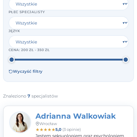
PŁEĆ SPECJALISTY
JĘZYK
CENA:
200 ZŁ - 350 ZŁ
Wyczyść filtry
Znaleziono
7
specjalistów
Adrianna Walkowiak
Wrocław
★
★
★
★
★
5,0
(3 opinie)
Jestem seksuologiem oraz psychologiem