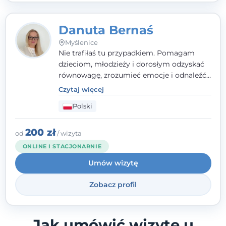
Danuta Bernaś
Myślenice
Nie trafiłaś tu przypadkiem. Pomagam
dzieciom, młodzieży i dorosłym odzyskać
równowagę, zrozumieć emocje i odnaleźć
wewnętrzną siłę. Moja droga do
Czytaj więcej
psychologii zaczęła się od życia - pełnego
Polski
wyzwań, które nauczyły mnie uważności,
empatii i pokory. Dziś łączę doświadczenie
nauczycielki, psychologa, psychoterapeuty
200 zł
od
/ wizyta
i seksuologa tworząc bezpieczną
ONLINE I STACJONARNIE
przestrzeń, w której można poczuć spokój i
Umów wizytę
wsparcie. Nie obiecuję łatwych rozwiązań -
ale mogę obiecać, że będę po Twojej
Zobacz profil
stronie.
Jak umówić wizytę u