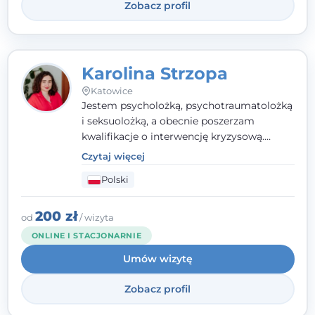
Zobacz profil
Karolina Strzopa
Katowice
Jestem psycholożką, psychotraumatolożką
i seksuolożką, a obecnie poszerzam
kwalifikacje o interwencję kryzysową.
Pracuję w nurcie terapii trzeciej fali, łącząc
Czytaj więcej
metody o potwierdzonej skuteczności.
Polski
Towarzyszę młodzieży, dorosłym i parom w
radzeniu sobie z bolesnymi
doświadczeniami tak, by mogli żyć pełniej.
200 zł
od
/ wizyta
ONLINE I STACJONARNIE
Umów wizytę
Zobacz profil