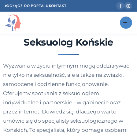
DOŁĄCZ DO PORTALU
KONTAKT
Seksuolog Końskie
Znajdź swojego specjalistę
NOWOŚĆ
Gabinety
NOWOŚĆ
Wyzwania w życiu intymnym mogą oddziaływać
Według specjalizacji
nie tylko na seksualność, ale a także na związki,
Psycholog w Twoim języku
samoocenę i codzienne funkcjonowanie.
Oferujemy spotkania z seksuologiem
Diagnozy psychologiczne
indywidualne i partnerskie - w gabinecie oraz
Testy psychologiczne
przez internet. Dowiedz się, dlaczego warto
umówić się do specjalisty seksuologicznego w
Dawka wiedzy
Końskich. To specjalista, który pomaga osobami
Dla specjalistów