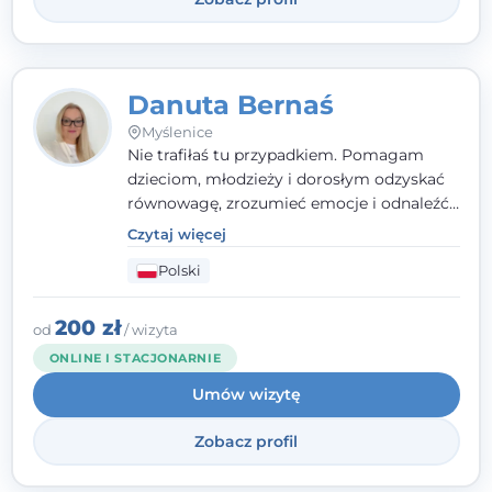
Danuta Bernaś
Myślenice
Nie trafiłaś tu przypadkiem. Pomagam
dzieciom, młodzieży i dorosłym odzyskać
równowagę, zrozumieć emocje i odnaleźć
wewnętrzną siłę. Moja droga do
Czytaj więcej
psychologii zaczęła się od życia - pełnego
Polski
wyzwań, które nauczyły mnie uważności,
empatii i pokory. Dziś łączę doświadczenie
nauczycielki, psychologa, psychoterapeuty
200 zł
od
/ wizyta
i seksuologa tworząc bezpieczną
ONLINE I STACJONARNIE
przestrzeń, w której można poczuć spokój i
Umów wizytę
wsparcie. Nie obiecuję łatwych rozwiązań -
ale mogę obiecać, że będę po Twojej
Zobacz profil
stronie.