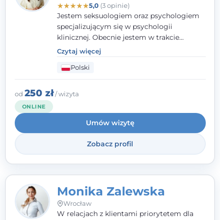
★
★
★
★
★
5,0
(3 opinie)
Jestem seksuologiem oraz psychologiem
specjalizującym się w psychologii
klinicznej. Obecnie jestem w trakcie
szkolenia na psychoterapeutę
Czytaj więcej
systemowego. Posiadam status członka
Polski
nadzwyczajnego Wielkopolskiego
Towarzystwa
Terapii Systemowej
oraz
należę do Polskiego Towarzystwa
250 zł
od
/ wizyta
Psychiatrycznego. W mojej pracy na
ONLINE
pierwszym miejscu stawiam budowanie
Umów wizytę
atmosfery bezpieczeństwa i zrozumienia w
relacjach z Klientami. Istotna dla nie jest
Zobacz profil
również koncentracja na dostępnych
zasobach.
Monika Zalewska
Wrocław
W relacjach z klientami priorytetem dla