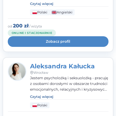
parami. Specjalizuję się w obszarze zdrowia
Czytaj więcej
seksualnego, żałoby, kryzysów życiowych i
Polski
Angielski
wypalenia zawodowego. Pracuję w języku
polskim i angielskim, w podejściu
humanistycznym, opartym na
200 zł
od
/ wizyta
partnerstwie i podmiotowości klienta.
ONLINE I STACJONARNIE
Zobacz profil
Aleksandra Kałucka
Wrocław
Jestem psycholożką i seksuolożką - pracuję
z osobami dorosłymi w obszarze trudności
emocjonalnych, relacyjnych i kryzysowych,
w tym z osobami po doświadczeniach
Czytaj więcej
przemocy. Ukończyłam psychologię
Polski
kliniczną oraz studia podyplomowe z
interwencji kryzysowej i seksuologii