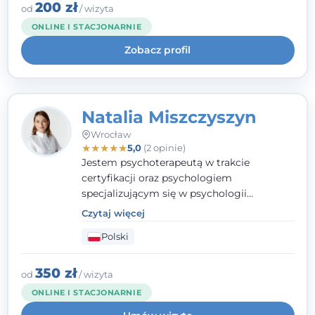
klinicznej na SWPS we Wrocławiu. W pracy
200 zł
od
/ wizyta
kieruję się empatią, etyką zawodową i
ONLINE I STACJONARNIE
uważnością na potrzeby klienta.
Zobacz profil
Natalia Miszczyszyn
Wrocław
★
★
★
★
★
5,0
(2 opinie)
Jestem psychoterapeutą w trakcie
certyfikacji oraz psychologiem
specjalizującym się w psychologii
klinicznej. Ukończyłam również studia
Czytaj więcej
podyplomowe z Praktycznej Diagnozy
Polski
Psychologicznej. Aktywnie uczestniczę w
działalności Polskiego Towarzystwa
Psychiatrycznego oraz Polskiego
350 zł
od
/ wizyta
Towarzystwa Psychologicznego, a także
ONLINE I STACJONARNIE
jestem członkiem nadzwyczajnym