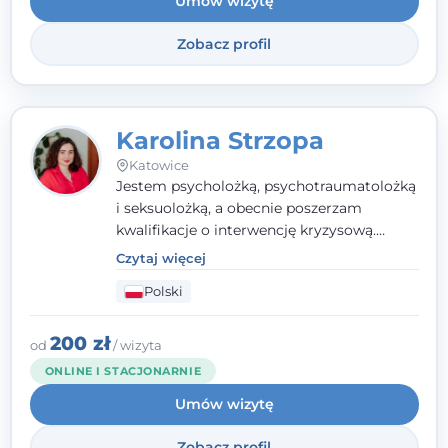
Umów wizytę
Wielkopolskiego Towarzystwa Terapii
Systemowej.
Zobacz profil
Karolina Strzopa
Katowice
Jestem psycholożką, psychotraumatolożką
i seksuolożką, a obecnie poszerzam
kwalifikacje o interwencję kryzysową.
Pracuję w nurcie terapii trzeciej fali, łącząc
Czytaj więcej
metody o potwierdzonej skuteczności.
Polski
Towarzyszę młodzieży, dorosłym i parom w
radzeniu sobie z bolesnymi
doświadczeniami tak, by mogli żyć pełniej.
200 zł
od
/ wizyta
ONLINE I STACJONARNIE
Umów wizytę
Zobacz profil