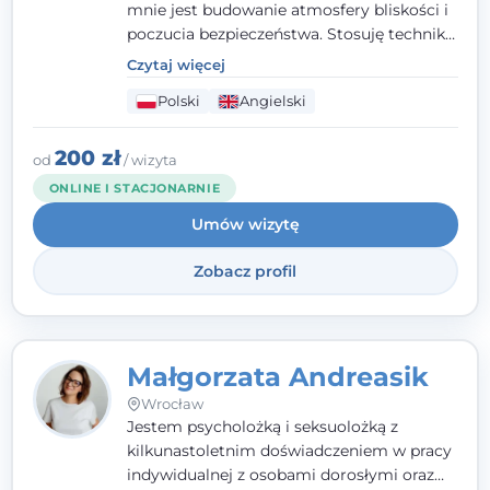
mnie jest budowanie atmosfery bliskości i
poczucia bezpieczeństwa. Stosuję techniki
poznawczo-behawioralne oraz metody,
Czytaj więcej
które koncentrują się na rozwiązaniach
Polski
Angielski
(TSR). Te polegają na osiąganiu
zamierzonych celów (doprowadzeniu do
rozwiązania trudnych sytuacji) poprzez
200 zł
od
/ wizyta
identyfikowanie i wzmacnianie zasobów
ONLINE I STACJONARNIE
oraz mocnych stron klienta. W swojej
Umów wizytę
pracy korzystam także z metod dialogu
motywacyjnego i
treningu uważności
.
Zobacz profil
Małgorzata Andreasik
Wrocław
Jestem psycholożką i seksuolożką z
kilkunastoletnim doświadczeniem w pracy
indywidualnej z osobami dorosłymi oraz