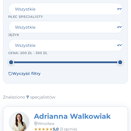
PŁEĆ SPECJALISTY
JĘZYK
CENA:
200 ZŁ - 350 ZŁ
Wyczyść filtry
Znaleziono
7
specjalistów
Adrianna Walkowiak
Wrocław
★
★
★
★
★
5,0
(3 opinie)