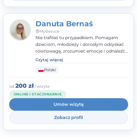
Danuta Bernaś
Myślenice
Nie trafiłaś tu przypadkiem. Pomagam
dzieciom, młodzieży i dorosłym odzyskać
równowagę, zrozumieć emocje i odnaleźć
wewnętrzną siłę. Moja droga do
Czytaj więcej
psychologii zaczęła się od życia - pełnego
Polski
wyzwań, które nauczyły mnie uważności,
empatii i pokory. Dziś łączę doświadczenie
nauczycielki, psychologa, psychoterapeuty
200 zł
od
/ wizyta
i seksuologa tworząc bezpieczną
ONLINE I STACJONARNIE
przestrzeń, w której można poczuć spokój i
Umów wizytę
wsparcie. Nie obiecuję łatwych rozwiązań -
ale mogę obiecać, że będę po Twojej
Zobacz profil
stronie.