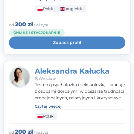
seksualnego, żałoby, kryzysów życiowych i
Polski
Angielski
wypalenia zawodowego. Pracuję w języku
polskim i angielskim, w podejściu
humanistycznym, opartym na
200 zł
od
/ wizyta
partnerstwie i podmiotowości klienta.
ONLINE I STACJONARNIE
Zobacz profil
Aleksandra Kałucka
Wrocław
Jestem psycholożką i seksuolożką - pracuję
z osobami dorosłymi w obszarze trudności
emocjonalnych, relacyjnych i kryzysowych,
w tym z osobami po doświadczeniach
Czytaj więcej
przemocy. Ukończyłam psychologię
Polski
kliniczną oraz studia podyplomowe z
interwencji kryzysowej i seksuologii
klinicznej na SWPS we Wrocławiu. W pracy
200 zł
od
/ wizyta