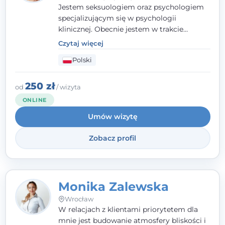
Jestem seksuologiem oraz psychologiem
specjalizującym się w psychologii
klinicznej. Obecnie jestem w trakcie
szkolenia na psychoterapeutę
Czytaj więcej
systemowego. Posiadam status członka
Polski
nadzwyczajnego Wielkopolskiego
Towarzystwa
Terapii Systemowej
oraz
należę do Polskiego Towarzystwa
250 zł
od
/ wizyta
Psychiatrycznego. W mojej pracy na
ONLINE
pierwszym miejscu stawiam budowanie
Umów wizytę
atmosfery bezpieczeństwa i zrozumienia w
relacjach z Klientami. Istotna dla nie jest
Zobacz profil
również koncentracja na dostępnych
zasobach.
Monika Zalewska
Wrocław
W relacjach z klientami priorytetem dla
mnie jest budowanie atmosfery bliskości i