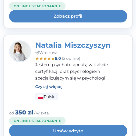
kieruję się empatią, etyką zawodową i
ONLINE I STACJONARNIE
uważnością na potrzeby klienta.
Zobacz profil
Natalia Miszczyszyn
Wrocław
★
★
★
★
★
5,0
(2 opinie)
Jestem psychoterapeutą w trakcie
certyfikacji oraz psychologiem
specjalizującym się w psychologii
klinicznej. Ukończyłam również studia
Czytaj więcej
podyplomowe z Praktycznej Diagnozy
Polski
Psychologicznej. Aktywnie uczestniczę w
działalności Polskiego Towarzystwa
Psychiatrycznego oraz Polskiego
350 zł
od
/ wizyta
Towarzystwa Psychologicznego, a także
ONLINE I STACJONARNIE
jestem członkiem nadzwyczajnym
Umów wizytę
Wielkopolskiego Towarzystwa Terapii