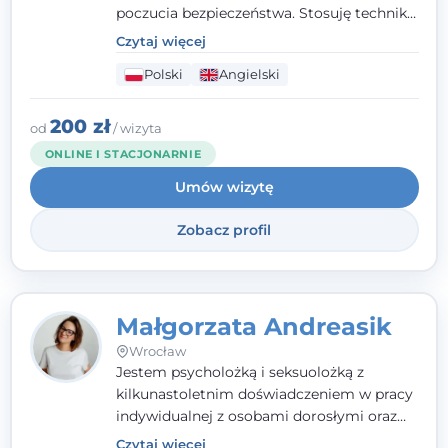
poczucia bezpieczeństwa. Stosuję techniki
poznawczo-behawioralne oraz metody,
Czytaj więcej
które koncentrują się na rozwiązaniach
Polski
Angielski
(TSR). Te polegają na osiąganiu
zamierzonych celów (doprowadzeniu do
rozwiązania trudnych sytuacji) poprzez
200 zł
od
/ wizyta
identyfikowanie i wzmacnianie zasobów
ONLINE I STACJONARNIE
oraz mocnych stron klienta. W swojej
Umów wizytę
pracy korzystam także z metod dialogu
motywacyjnego i
treningu uważności
.
Zobacz profil
Małgorzata Andreasik
Wrocław
Jestem psycholożką i seksuolożką z
kilkunastoletnim doświadczeniem w pracy
indywidualnej z osobami dorosłymi oraz
parami. Specjalizuję się w obszarze zdrowia
Czytaj więcej