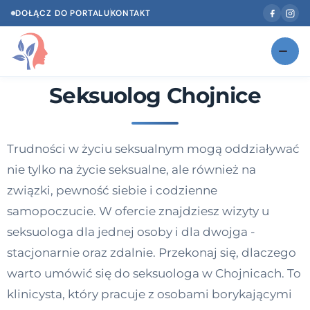
DOŁĄCZ DO PORTALU
KONTAKT
Seksuolog Chojnice
Znajdź swojego specjalistę
NOWOŚĆ
Gabinety
NOWOŚĆ
Trudności w życiu seksualnym mogą oddziaływać
Według specjalizacji
nie tylko na życie seksualne, ale również na
Psycholog w Twoim języku
związki, pewność siebie i codzienne
samopoczucie. W ofercie znajdziesz wizyty u
Diagnozy psychologiczne
seksuologa dla jednej osoby i dla dwojga -
Testy psychologiczne
stacjonarnie oraz zdalnie. Przekonaj się, dlaczego
warto umówić się do seksuologa w Chojnicach. To
Dawka wiedzy
klinicysta, który pracuje z osobami borykającymi
Dla specjalistów