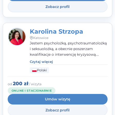
Systemowej.
Zobacz profil
Karolina Strzopa
Katowice
Jestem psycholożką, psychotraumatolożką
i seksuolożką, a obecnie poszerzam
kwalifikacje o interwencję kryzysową.
Pracuję w nurcie terapii trzeciej fali, łącząc
Czytaj więcej
metody o potwierdzonej skuteczności.
Polski
Towarzyszę młodzieży, dorosłym i parom w
radzeniu sobie z bolesnymi
doświadczeniami tak, by mogli żyć pełniej.
200 zł
od
/ wizyta
ONLINE I STACJONARNIE
Umów wizytę
Zobacz profil