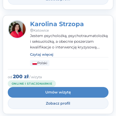
Karolina Strzopa
Katowice
Jestem psycholożką, psychotraumatolożką
i seksuolożką, a obecnie poszerzam
kwalifikacje o interwencję kryzysową.
Pracuję w nurcie terapii trzeciej fali, łącząc
Czytaj więcej
metody o potwierdzonej skuteczności.
Polski
Towarzyszę młodzieży, dorosłym i parom w
radzeniu sobie z bolesnymi
doświadczeniami tak, by mogli żyć pełniej.
200 zł
od
/ wizyta
ONLINE I STACJONARNIE
Umów wizytę
Zobacz profil