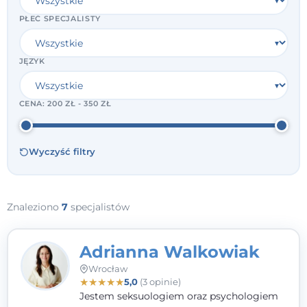
PŁEĆ SPECJALISTY
JĘZYK
CENA:
200 ZŁ - 350 ZŁ
Wyczyść filtry
Znaleziono
7
specjalistów
Adrianna Walkowiak
Wrocław
★
★
★
★
★
5,0
(3 opinie)
Jestem seksuologiem oraz psychologiem