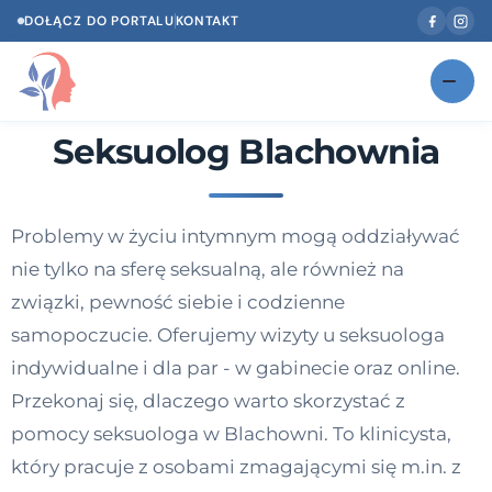
DOŁĄCZ DO PORTALU
KONTAKT
Seksuolog Blachownia
Znajdź swojego specjalistę
NOWOŚĆ
Gabinety
NOWOŚĆ
Problemy w życiu intymnym mogą oddziaływać
Według specjalizacji
nie tylko na sferę seksualną, ale również na
Psycholog w Twoim języku
związki, pewność siebie i codzienne
samopoczucie. Oferujemy wizyty u seksuologa
Diagnozy psychologiczne
indywidualne i dla par - w gabinecie oraz online.
Testy psychologiczne
Przekonaj się, dlaczego warto skorzystać z
pomocy seksuologa w Blachowni. To klinicysta,
Dawka wiedzy
który pracuje z osobami zmagającymi się m.in. z
Dla specjalistów