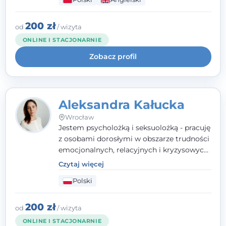
wypalenia zawodowego. Pracuję w języku
polskim i angielskim, w podejściu
humanistycznym, opartym na
200 zł
od
/ wizyta
partnerstwie i podmiotowości klienta.
ONLINE I STACJONARNIE
Zobacz profil
Aleksandra Kałucka
Wrocław
Jestem psycholożką i seksuolożką - pracuję
z osobami dorosłymi w obszarze trudności
emocjonalnych, relacyjnych i kryzysowych,
w tym z osobami po doświadczeniach
Czytaj więcej
przemocy. Ukończyłam psychologię
Polski
kliniczną oraz studia podyplomowe z
interwencji kryzysowej i seksuologii
klinicznej na SWPS we Wrocławiu. W pracy
200 zł
od
/ wizyta
kieruję się empatią, etyką zawodową i
ONLINE I STACJONARNIE