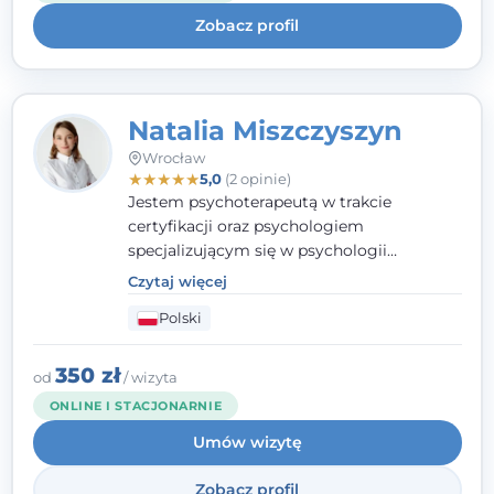
uważnością na potrzeby klienta.
Zobacz profil
Natalia Miszczyszyn
Wrocław
★
★
★
★
★
5,0
(2 opinie)
Jestem psychoterapeutą w trakcie
certyfikacji oraz psychologiem
specjalizującym się w psychologii
klinicznej. Ukończyłam również studia
Czytaj więcej
podyplomowe z Praktycznej Diagnozy
Polski
Psychologicznej. Aktywnie uczestniczę w
działalności Polskiego Towarzystwa
Psychiatrycznego oraz Polskiego
350 zł
od
/ wizyta
Towarzystwa Psychologicznego, a także
ONLINE I STACJONARNIE
jestem członkiem nadzwyczajnym
Umów wizytę
Wielkopolskiego Towarzystwa Terapii
Systemowej.
Zobacz profil