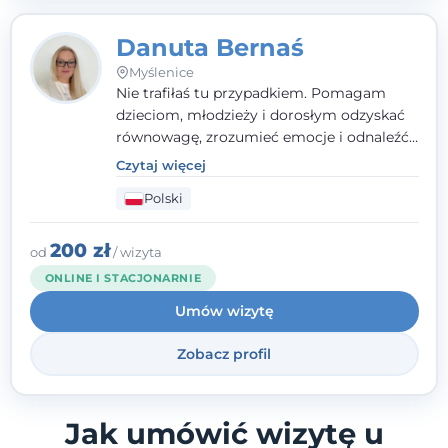
Danuta Bernaś
Myślenice
Nie trafiłaś tu przypadkiem. Pomagam
dzieciom, młodzieży i dorosłym odzyskać
równowagę, zrozumieć emocje i odnaleźć
wewnętrzną siłę. Moja droga do
Czytaj więcej
psychologii zaczęła się od życia - pełnego
Polski
wyzwań, które nauczyły mnie uważności,
empatii i pokory. Dziś łączę doświadczenie
nauczycielki, psychologa, psychoterapeuty
200 zł
od
/ wizyta
i seksuologa tworząc bezpieczną
ONLINE I STACJONARNIE
przestrzeń, w której można poczuć spokój i
Umów wizytę
wsparcie. Nie obiecuję łatwych rozwiązań -
ale mogę obiecać, że będę po Twojej
Zobacz profil
stronie.
Jak umówić wizytę u