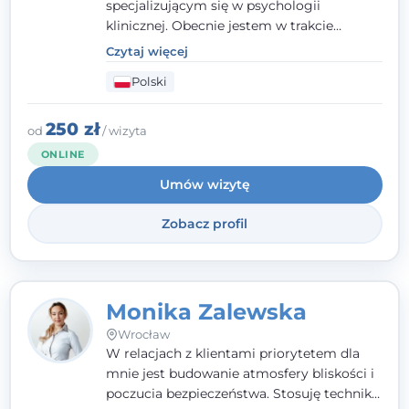
specjalizującym się w psychologii
klinicznej. Obecnie jestem w trakcie
szkolenia na psychoterapeutę
Czytaj więcej
systemowego. Posiadam status członka
Polski
nadzwyczajnego Wielkopolskiego
Towarzystwa
Terapii Systemowej
oraz
należę do Polskiego Towarzystwa
250 zł
od
/ wizyta
Psychiatrycznego. W mojej pracy na
ONLINE
pierwszym miejscu stawiam budowanie
Umów wizytę
atmosfery bezpieczeństwa i zrozumienia w
relacjach z Klientami. Istotna dla nie jest
Zobacz profil
również koncentracja na dostępnych
zasobach.
Monika Zalewska
Wrocław
W relacjach z klientami priorytetem dla
mnie jest budowanie atmosfery bliskości i
poczucia bezpieczeństwa. Stosuję techniki