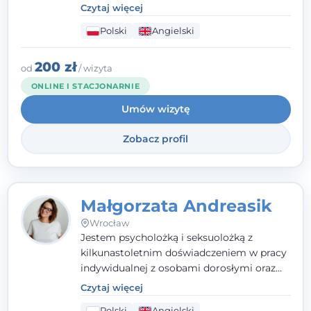
poznawczo-behawioralne oraz metody,
Czytaj więcej
które koncentrują się na rozwiązaniach
Polski
Angielski
(TSR). Te polegają na osiąganiu
zamierzonych celów (doprowadzeniu do
rozwiązania trudnych sytuacji) poprzez
200 zł
od
/ wizyta
identyfikowanie i wzmacnianie zasobów
ONLINE I STACJONARNIE
oraz mocnych stron klienta. W swojej
Umów wizytę
pracy korzystam także z metod dialogu
motywacyjnego i
treningu uważności
.
Zobacz profil
Małgorzata Andreasik
Wrocław
Jestem psycholożką i seksuolożką z
kilkunastoletnim doświadczeniem w pracy
indywidualnej z osobami dorosłymi oraz
parami. Specjalizuję się w obszarze zdrowia
Czytaj więcej
seksualnego, żałoby, kryzysów życiowych i
Polski
Angielski