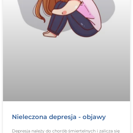
Nieleczona depresja - objawy
Depresja należy do chorób śmiertelnych i zalicza się