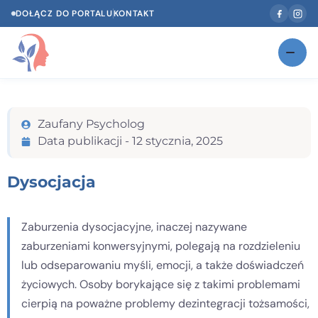
DOŁĄCZ DO PORTALU
KONTAKT
Znajdź swojego specjalistę
NOWOŚĆ
Zaufany Psycholog
Gabinety
NOWOŚĆ
Data publikacji -
12 stycznia, 2025
Według specjalizacji
Dysocjacja
Psycholog w Twoim języku
Diagnozy psychologiczne
Zaburzenia dysocjacyjne, inaczej nazywane
zaburzeniami konwersyjnymi, polegają na rozdzieleniu
Testy psychologiczne
lub odseparowaniu myśli, emocji, a także doświadczeń
Dawka wiedzy
życiowych. Osoby borykające się z takimi problemami
cierpią na poważne problemy dezintegracji tożsamości,
Dla specjalistów