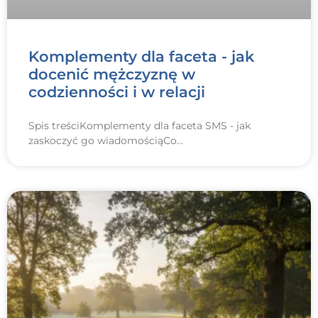
Komplementy dla faceta - jak
docenić mężczyznę w
codzienności i w relacji
Spis treściKomplementy dla faceta SMS - jak
zaskoczyć go wiadomościąCo