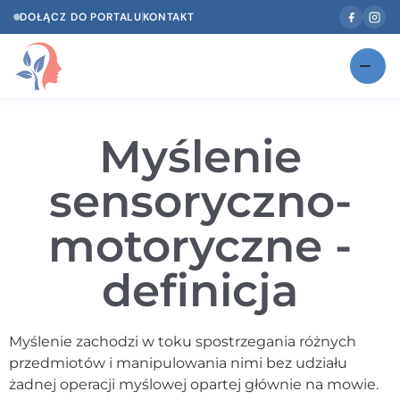
DOŁĄCZ DO PORTALU
KONTAKT
Znajdź swojego specjalistę
NOWOŚĆ
Myślenie
Gabinety
NOWOŚĆ
sensoryczno-
Według specjalizacji
motoryczne -
Psycholog w Twoim języku
definicja
Diagnozy psychologiczne
Testy psychologiczne
Myślenie zachodzi w toku spostrzegania różnych
Dawka wiedzy
przedmiotów i manipulowania nimi bez udziału
żadnej operacji myślowej opartej głównie na mowie.
Dla specjalistów